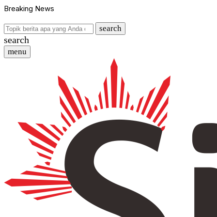
Breaking News
search
search
menu