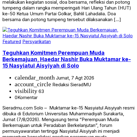
melakukan kegiatan sosial, doa bersama, refleksi dan potong
tumpeng dalam rangka memperingati Hari Ulang Tahun (HUT)
ke-50 Ketua Umum Partai Golkar, Bahlil Lahadalia. Doa
bersama dan potong tumpeng tersebut dilaksanakan […]
Featured
Persyarikatan
Teguhkan Komitmen Perempuan Muda
Berkemajuan, Haedar Nashir Buka Muktamar ke-
15 Nasyiatul Aisyiyah di Solo
calendar_month
Jumat, 7 Agt 2026
account_circle
Redaksi SieradMU
visibility
63
0
Komentar
Sieradmu.com Solo – Muktamar ke-15 Nasyiatul Aisyiyah resmi
dibuka di Edutorium Universitas Muhammadiyah Surakarta,
Jumat (7/8/2026). Mengusung tema “Perempuan Muda
Berkemajuan untuk Peradaban Berkelanjutan”, forum
permusyawaratan tertinggi Nasyiatul Aisyiyah ini menjadi
momentum konsolidasi gerakan perempuan muda