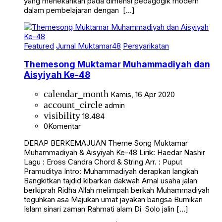
yang menekankan pada dimensi pedagogik modern
dalam pembelajaran dengan […]
Featured
Jurnal Muktamar48
Persyarikatan
Themesong Muktamar Muhammadiyah dan
Aisyiyah Ke-48
calendar_month
Kamis, 16 Apr 2020
account_circle
admin
visibility
18.484
0
Komentar
DERAP BERKEMAJUAN Theme Song Muktamar
Muhammadiyah & Aisyiyah Ke-48 Lirik: Haedar Nashir
Lagu : Eross Candra Chord & String Arr. : Puput
Pramuditya Intro: Muhammadiyah derapkan langkah
Bangkitkan tajdid kibarkan dakwah Amal usaha jalan
berkiprah Ridha Allah melimpah berkah Muhammadiyah
teguhkan asa Majukan umat jayakan bangsa Bumikan
Islam sinari zaman Rahmati alam Di Solo jalin […]