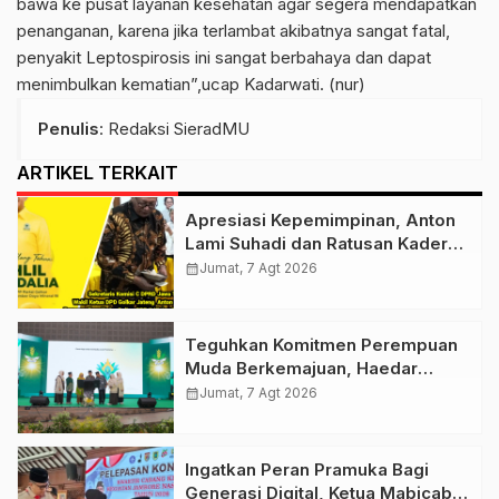
bawa ke pusat layanan kesehatan agar segera mendapatkan
penanganan, karena jika terlambat akibatnya sangat fatal,
penyakit Leptospirosis ini sangat berbahaya dan dapat
menimbulkan kematian”,ucap Kadarwati. (nur)
Penulis
: Redaksi SieradMU
ARTIKEL TERKAIT
Apresiasi Kepemimpinan, Anton
Lami Suhadi dan Ratusan Kader
Golkar Klaten Ikut Rayakan Ultah
calendar_month
Jumat, 7 Agt 2026
Ke-50 Bahlil Lahadalia
Teguhkan Komitmen Perempuan
Muda Berkemajuan, Haedar
Nashir Buka Muktamar ke-15
calendar_month
Jumat, 7 Agt 2026
Nasyiatul Aisyiyah di Solo
Ingatkan Peran Pramuka Bagi
Generasi Digital, Ketua Mabicab