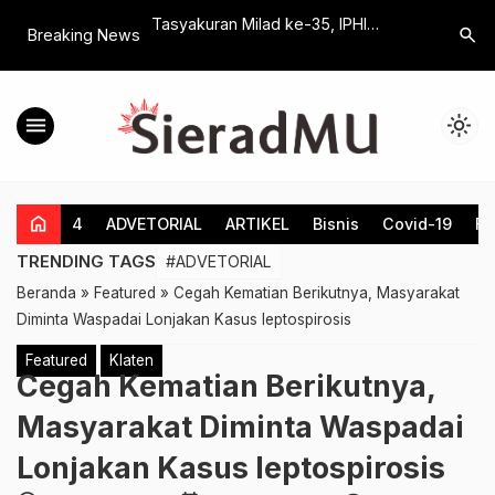
ndampingi, Belasan
Tasyakuran Milad ke-35, IPHI
Pengumpu
search
Breaking News
mamdiyah 1 Klaten
Jatinom Berikan Santunan dan Gelar
Naik 4%,
5
Pengajian Ramadhan
Masyarak
menu
light_mode
home
4
ADVETORIAL
ARTIKEL
Bisnis
Covid-19
Fe
TRENDING TAGS
#ADVETORIAL
Beranda
»
Featured
»
Cegah Kematian Berikutnya, Masyarakat
Diminta Waspadai Lonjakan Kasus leptospirosis
Featured
Klaten
Cegah Kematian Berikutnya,
Masyarakat Diminta Waspadai
Lonjakan Kasus leptospirosis