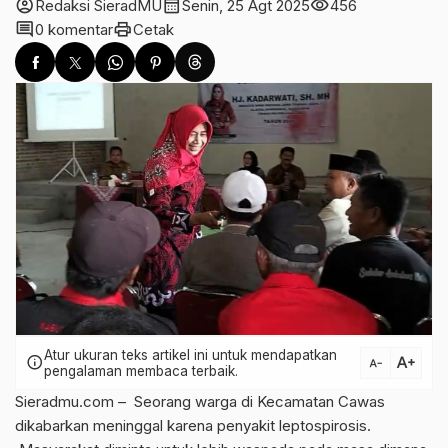
account_circle
calendar_month
visibility
Redaksi SieradMU
Senin, 25 Agt 2025
456
comment
print
0 komentar
Cetak
Atur ukuran teks artikel ini untuk mendapatkan
text_increase
info
text_decrease
pengalaman membaca terbaik.
Sieradmu.com – Seorang warga di Kecamatan Cawas
dikabarkan meninggal karena penyakit leptospirosis.