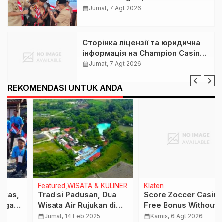
Gerakan Pramuka Klaten Lepas
calendar_month
Jumat, 7 Agt 2026
Puluhan Peserta Jamnas XII
Сторінка ліцензії та юридична
інформація на Champion Casino:
розбір для українських гравців
calendar_month
Jumat, 7 Agt 2026
REKOMENDASI UNTUK ANDA
Featured
WISATA & KULINER
Klaten
Tradisi Padusan, Dua
Score Zoccer Casino
Wisata Air Rujukan di
Free Bonus Without
Polanharjo Ini Targetkan
Deposit
calendar_month
Jumat, 14 Feb 2025
calendar_month
Kamis, 6 Agt 2026