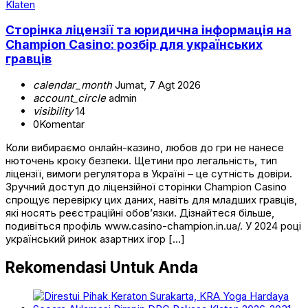
Klaten
Сторінка ліцензії та юридична інформація на
Champion Casino: розбір для українських
гравців
calendar_month
Jumat, 7 Agt 2026
account_circle
admin
visibility
14
0
Komentar
Коли вибираємо онлайн-казино, любов до гри не нанесе
нюточень кроку безпеки. Щетини про легальність, тип
ліцензії, вимоги регулятора в Україні – це сутність довіри.
Зручний доступ до ліцензійної сторінки Champion Casino
спрощує перевірку цих даних, навіть для младших гравців,
які носять реєстраційні обов’язки. Дізнайтеся більше,
подивіться профіль www.casino-champion.in.ua/. У 2024 році
український ринок азартних ігор […]
Rekomendasi Untuk Anda