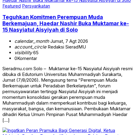
Featured
Persyarikatan
Teguhkan Komitmen Perempuan Muda
Berkemajuan, Haedar Nashir Buka Muktamar ke-
15 Nasyiatul Aisyiyah di Solo
calendar_month
Jumat, 7 Agt 2026
account_circle
Redaksi SieradMU
visibility
65
0
Komentar
Sieradmu.com Solo – Muktamar ke-15 Nasyiatul Aisyiyah resmi
dibuka di Edutorium Universitas Muhammadiyah Surakarta,
Jumat (7/8/2026). Mengusung tema “Perempuan Muda
Berkemajuan untuk Peradaban Berkelanjutan”, forum
permusyawaratan tertinggi Nasyiatul Aisyiyah ini menjadi
momentum konsolidasi gerakan perempuan muda
Muhammadiyah dalam memperkuat kontribusi bagi keluarga,
masyarakat, bangsa, dan kemanusiaan. Pembukaan Muktamar
dihadiri Ketua Umum Pimpinan Pusat Muhammadiyah Haedar
[…]