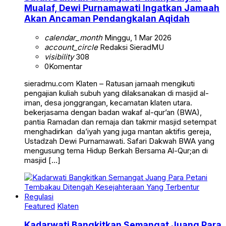
Mualaf, Dewi Purnamawati Ingatkan Jamaah
Akan Ancaman Pendangkalan Aqidah
calendar_month
Minggu, 1 Mar 2026
account_circle
Redaksi SieradMU
visibility
308
0
Komentar
sieradmu.com Klaten – Ratusan jamaah mengikuti
pengajian kuliah subuh yang dilaksanakan di masjid al-
iman, desa jonggrangan, kecamatan klaten utara.
bekerjasama dengan badan wakaf al-qur’an (BWA),
pantia Ramadan dan remaja dan takmir masjid setempat
menghadirkan da’iyah yang juga mantan aktifis gereja,
Ustadzah Dewi Purnamawati. Safari Dakwah BWA yang
mengusung tema Hidup Berkah Bersama Al-Qur;an di
masjid […]
Featured
Klaten
Kadarwati Bangkitkan Semangat Juang Para