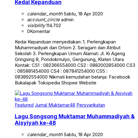
Kedai Kepanduan
calendar_month
Sabtu, 18 Apr 2020
account_circle
admin
visibility
114.702
0
Komentar
Kedai Kepanduan menyediakan: 1. Perlengkapan
Muhammadiyah dan Ortom 2. Seragam dan Atribut
Sekolah 3. Perlengkapan Umum Alamat: Jl. Ki Ageng
Gringsing 8, Pondokmulyo, Gergunung, Klaten Utara
Kontak: CS1 : 082366554000 CS2 : 0882002854000 CS3
: 085881454000 CS4 : 087841254000 CS5 :
083892554000 Nikmati kemudahan belanja: Facebook
Bukalapak Tokopedia Shopee Website
Featured
Jurnal Muktamar48
Persyarikatan
Lagu Songsong Muktamar Muhammadiyah &
Aisyiyah ke-48
calendar_month
Sabtu, 18 Apr 2020