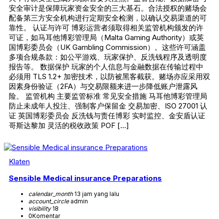
安全审计是保障玩家资金安全的三大基石。合法授权的赌场会
配备第三方安全机构进行定期安全检测，以确认交易渠道的可
靠性。 认证与许可 博彩运营者须取得相关监管机构颁发的许
可证，如马耳他博彩管理局（Malta Gaming Authority）或英
国博彩委员会（UK Gambling Commission）。这些许可涵盖
多项合规条款：如公平游戏、玩家保护、反洗钱程序及透明度
报告等。 数据保护 玩家的个人信息与金融数据在传输过程中
必须用 TLS 1.2+ 加密技术，以防被黑客截获。赌场亦应采用双
因素身份验证（2FA）与交易限额来进一步降低账户泄露风
险。 监管机构 主要监管标准 常见安全措施 马耳他博彩管理局
防止未成年人投注、强制客户保留金 交易加密、ISO 27001 认
证 英国博彩委员会 反洗钱与责任博彩 实时监控、金安盾认证
哥斯达黎加 灵活的税收政策 POF […]
Klaten
Sensible Medical insurance Preparations
calendar_month
13 jam yang lalu
account_circle
admin
visibility
18
0
Komentar