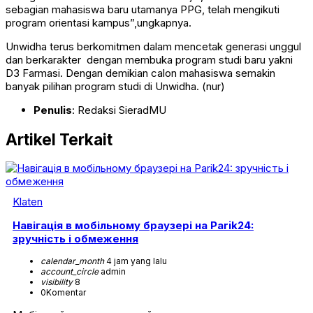
sebagian mahasiswa baru utamanya PPG, telah mengikuti
program orientasi kampus”,ungkapnya.
Unwidha terus berkomitmen dalam mencetak generasi unggul
dan berkarakter dengan membuka program studi baru yakni
D3 Farmasi. Dengan demikian calon mahasiswa semakin
banyak pilihan program studi di Unwidha. (nur)
Penulis
: Redaksi SieradMU
Artikel Terkait
Klaten
Навігація в мобільному браузері на Parik24:
зручність і обмеження
calendar_month
4 jam yang lalu
account_circle
admin
visibility
8
0
Komentar