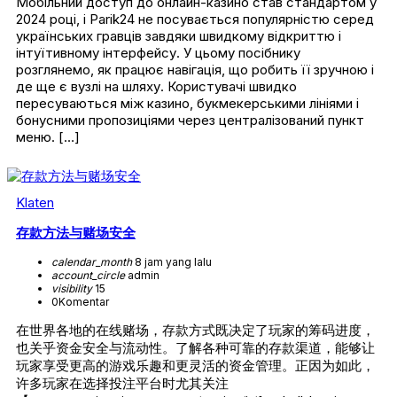
Мобільний доступ до онлайн-казино став стандартом у
2024 році, і Parik24 не посувається популярністю серед
українських гравців завдяки швидкому відкриттю і
інтуїтивному інтерфейсу. У цьому посібнику
розглянемо, як працює навігація, що робить її зручною і
де ще є вузлі на шляху. Користувачі швидко
пересуваються між казино, букмекерськими лініями і
бонусними пропозиціями через централізований пункт
меню. […]
Klaten
存款方法与赌场安全
calendar_month
8 jam yang lalu
account_circle
admin
visibility
15
0
Komentar
在世界各地的在线赌场，存款方式既决定了玩家的筹码进度，
也关乎资金安全与流动性。了解各种可靠的存款渠道，能够让
玩家享受更高的游戏乐趣和更灵活的资金管理。正因为如此，
许多玩家在选择投注平台时尤其关注