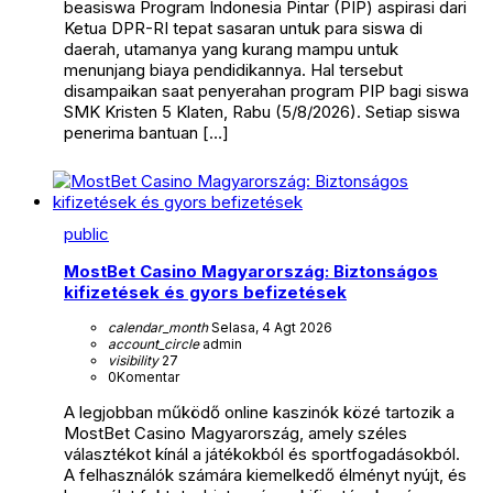
beasiswa Program Indonesia Pintar (PIP) aspirasi dari
Ketua DPR-RI tepat sasaran untuk para siswa di
daerah, utamanya yang kurang mampu untuk
menunjang biaya pendidikannya. Hal tersebut
disampaikan saat penyerahan program PIP bagi siswa
SMK Kristen 5 Klaten, Rabu (5/8/2026). Setiap siswa
penerima bantuan […]
public
MostBet Casino Magyarország: Biztonságos
kifizetések és gyors befizetések
calendar_month
Selasa, 4 Agt 2026
account_circle
admin
visibility
27
0
Komentar
A legjobban működő online kaszinók közé tartozik a
MostBet Casino Magyarország, amely széles
választékot kínál a játékokból és sportfogadásokból.
A felhasználók számára kiemelkedő élményt nyújt, és