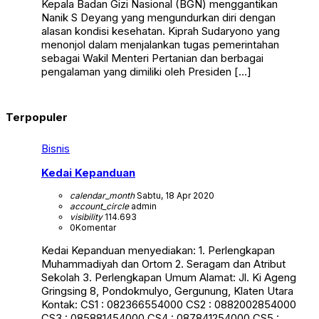
Kepala Badan Gizi Nasional (BGN) menggantikan
Nanik S Deyang yang mengundurkan diri dengan
alasan kondisi kesehatan. Kiprah Sudaryono yang
menonjol dalam menjalankan tugas pemerintahan
sebagai Wakil Menteri Pertanian dan berbagai
pengalaman yang dimiliki oleh Presiden […]
Terpopuler
Bisnis
Kedai Kepanduan
calendar_month
Sabtu, 18 Apr 2020
account_circle
admin
visibility
114.693
0
Komentar
Kedai Kepanduan menyediakan: 1. Perlengkapan
Muhammadiyah dan Ortom 2. Seragam dan Atribut
Sekolah 3. Perlengkapan Umum Alamat: Jl. Ki Ageng
Gringsing 8, Pondokmulyo, Gergunung, Klaten Utara
Kontak: CS1 : 082366554000 CS2 : 0882002854000
CS3 : 085881454000 CS4 : 087841254000 CS5 :