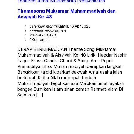
Featured
Jurnal Muktamar48
Persyarikatan
Themesong Muktamar Muhammadiyah dan
Aisyiyah Ke-48
calendar_month
Kamis, 16 Apr 2020
account_circle
admin
visibility
18.478
0
Komentar
DERAP BERKEMAJUAN Theme Song Muktamar
Muhammadiyah & Aisyiyah Ke-48 Lirik: Haedar Nashir
Lagu : Eross Candra Chord & String Arr. : Puput
Pramuditya Intro: Muhammadiyah derapkan langkah
Bangkitkan tajdid kibarkan dakwah Amal usaha jalan
berkiprah Ridha Allah melimpah berkah
Muhammadiyah teguhkan asa Majukan umat jayakan
bangsa Bumikan Islam sinari zaman Rahmati alam Di
Solo jalin […]