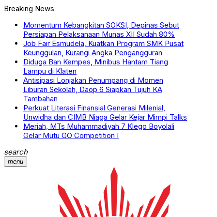
Breaking News
Momentum Kebangkitan SOKSI, Depinas Sebut
Persiapan Pelaksanaan Munas XII Sudah 80%
Job Fair Esmudela, Kuatkan Program SMK Pusat
Keunggulan, Kurangi Angka Pengangguran
Diduga Ban Kempes, Minibus Hantam Tiang
Lampu di Klaten
Antisipasi Lonjakan Penumpang di Momen
Liburan Sekolah, Daop 6 Siapkan Tujuh KA
Tambahan
Perkuat Literasi Finansial Generasi Milenial,
Unwidha dan CIMB Niaga Gelar Kejar Mimpi Talks
Meriah, MTs Muhammadiyah 7 Klego Boyolali
Gelar Mutu GO Competition I
search
menu