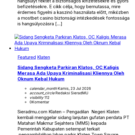
hangsúlyt fektet a biztonságos kifizetésekre és gyors
befizetésekre. E cikk célja, hogy bemutassa, mire
érdemes figyelni a kaszinó használata előtt, miközben
a mostbet casino biztonsági intézkedések fontossága
is hangsúlyozásra […]
Featured
Klaten
Sidang Sengketa Parkiran Klatos, OC Kaligis
Merasa Ada Upaya Kriminalisasi Kliennya Oleh
Oknum Kebal Hukum
calendar_month
Kamis, 23 Jul 2026
account_circle
Redaksi SieradMU
visibility
112
0
Komentar
Sieradmu.com Klaten – Pengadilan Negeri Klaten
kembali menggelar sidang lanjutan gufatan perdata PT
Matahari Makmur Sejahtera (MMS) kepada
Pemerintah Kabupaten setempat terkait
pengambilalihan lahan parkir Klaten Town Square