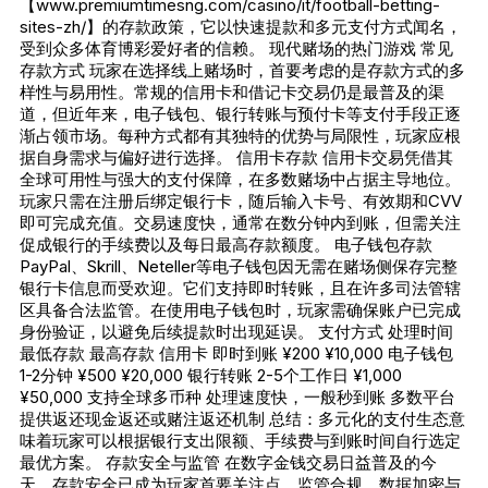
【www.premiumtimesng.com/casino/it/football-betting-
sites-zh/】的存款政策，它以快速提款和多元支付方式闻名，
受到众多体育博彩爱好者的信赖。 现代赌场的热门游戏 常见
存款方式 玩家在选择线上赌场时，首要考虑的是存款方式的多
样性与易用性。常规的信用卡和借记卡交易仍是最普及的渠
道，但近年来，电子钱包、银行转账与预付卡等支付手段正逐
渐占领市场。每种方式都有其独特的优势与局限性，玩家应根
据自身需求与偏好进行选择。 信用卡存款 信用卡交易凭借其
全球可用性与强大的支付保障，在多数赌场中占据主导地位。
玩家只需在注册后绑定银行卡，随后输入卡号、有效期和CVV
即可完成充值。交易速度快，通常在数分钟内到账，但需关注
促成银行的手续费以及每日最高存款额度。 电子钱包存款
PayPal、Skrill、Neteller等电子钱包因无需在赌场侧保存完整
银行卡信息而受欢迎。它们支持即时转账，且在许多司法管辖
区具备合法监管。在使用电子钱包时，玩家需确保账户已完成
身份验证，以避免后续提款时出现延误。 支付方式 处理时间
最低存款 最高存款 信用卡 即时到账 ¥200 ¥10,000 电子钱包
1-2分钟 ¥500 ¥20,000 银行转账 2-5个工作日 ¥1,000
¥50,000 支持全球多币种 处理速度快，一般秒到账 多数平台
提供返还现金返还或赌注返还机制 总结：多元化的支付生态意
味着玩家可以根据银行支出限额、手续费与到账时间自行选定
最优方案。 存款安全与监管 在数字金钱交易日益普及的今
天，存款安全已成为玩家首要关注点。监管合规、数据加密与