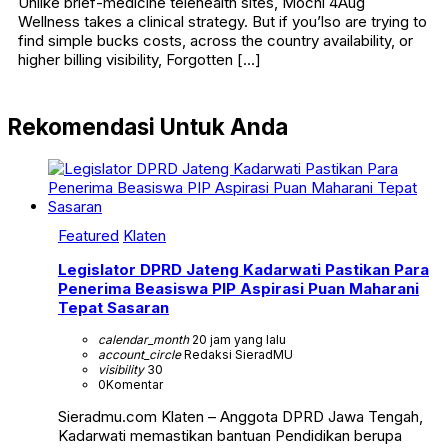
Unlike brief-medicine telehealth sites, Mochi 4Aug
Wellness takes a clinical strategy. But if you’lso are trying to
find simple bucks costs, across the country availability, or
higher billing visibility, Forgotten […]
Rekomendasi Untuk Anda
Featured
Klaten
Legislator DPRD Jateng Kadarwati Pastikan Para
Penerima Beasiswa PIP Aspirasi Puan Maharani
Tepat Sasaran
calendar_month
20 jam yang lalu
account_circle
Redaksi SieradMU
visibility
30
0
Komentar
Sieradmu.com Klaten – Anggota DPRD Jawa Tengah,
Kadarwati memastikan bantuan Pendidikan berupa