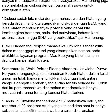
banyak mendapatkan respon dari Masyarakat, Hamenang juga
siap melakukan diskusi dengan para mahasiswa untuk
kemajuan Klaten.
“Diskusi sudah kita mulai dengan mahasiswa dari Klaten yang
berada diluar, nanti kita agendakan diskusi dengan BEM, yang
jelas Klaten memiliki banyak potensi yang dapat kita
kembangkan bersama, mulai dari pariwisata, industri kecil,
potensi sesni hingga SDM yang berkualitas”,ujar Hamenang.
Diakui Hamenang, respon mahasiswa Unwidha sangat kritis
dalam menanggapi metari yang disampaikan sampai pada
efektifitas layanan program Mas Bup yang belum lama ini
diluncurkan pemkab Klaten.
Sementara itu Wakil Rektor Bidang Akademik Unwidha, Purwo
Haryono mengungkapkan, kehadiran Bupati Klaten dalam kuliah
umum ini tidak hanya menunjukkan hubungan baik antara
kampus dengan Pemkab yang sudah terjalin selama ini. Lebih
dari itu para mahasiswa diharapkan mendapatkan banyak
motivasi inforamsi tentang kondisi Klaten terkini.
“Tahun ini Unwidha mennerima 4.987 mahasiswa baru yang
tersebar di 20 program studi yang kita hadirkan saat ini hanya
sebagaian atau 415 mahasiswa baru saja , dikarenakan