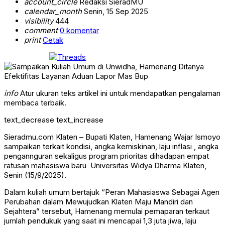
account_circle
Redaksi SieradMU
calendar_month
Senin, 15 Sep 2025
visibility
444
comment
0 komentar
print
Cetak
info
Atur ukuran teks artikel ini untuk mendapatkan pengalaman
membaca terbaik.
text_decrease
text_increase
Sieradmu.com Klaten – Bupati Klaten, Hamenang Wajar Ismoyo
sampaikan terkait kondisi, angka kemiskinan, laju inflasi , angka
pengannguran sekaligus program prioritas dihadapan empat
ratusan mahasiswa baru Universitas Widya Dharma Klaten,
Senin (15/9/2025).
Dalam kuliah umum bertajuk “Peran Mahasiaswa Sebagai Agen
Perubahan dalam Mewujudkan Klaten Maju Mandiri dan
Sejahtera” tersebut, Hamenang memulai pemaparan terkaut
jumlah pendukuk yang saat ini mencapai 1,3 juta jiwa, laju