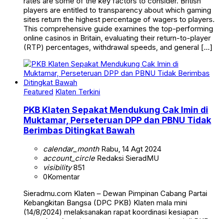
rates are some of the key factors to consider. British
players are entitled to transparency about which gaming
sites return the highest percentage of wagers to players.
This comprehensive guide examines the top-performing
online casinos in Britain, evaluating their return-to-player
(RTP) percentages, withdrawal speeds, and general […]
Featured
Klaten Terkini
PKB Klaten Sepakat Mendukung Cak Imin di
Muktamar, Perseteruan DPP dan PBNU Tidak
Berimbas Ditingkat Bawah
calendar_month
Rabu, 14 Agt 2024
account_circle
Redaksi SieradMU
visibility
851
0
Komentar
Sieradmu.com Klaten – Dewan Pimpinan Cabang Partai
Kebangkitan Bangsa (DPC PKB) Klaten mala mini
(14/8/2024) melaksanakan rapat koordinasi kesiapan