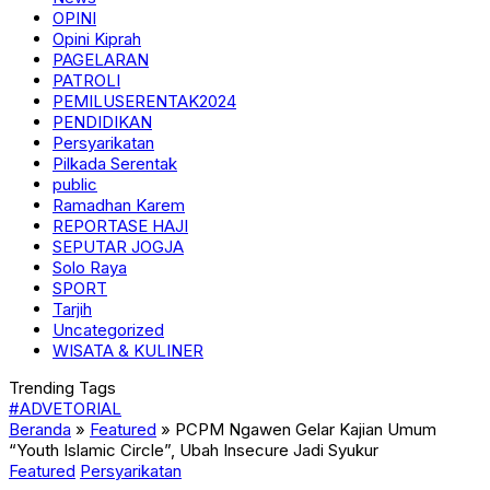
OPINI
Opini Kiprah
PAGELARAN
PATROLI
PEMILUSERENTAK2024
PENDIDIKAN
Persyarikatan
Pilkada Serentak
public
Ramadhan Karem
REPORTASE HAJI
SEPUTAR JOGJA
Solo Raya
SPORT
Tarjih
Uncategorized
WISATA & KULINER
Trending Tags
#ADVETORIAL
Beranda
»
Featured
»
PCPM Ngawen Gelar Kajian Umum
“Youth Islamic Circle”, Ubah Insecure Jadi Syukur
Featured
Persyarikatan