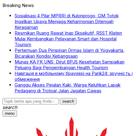
Breaking News
Sosialisasi 4 Pilar MPRRI di Kulonprogo, GM Totok
Ingatkan Upaya Menjaga Keharmonian Ditengah
Keragaman
Resmikan Ruang Rawat Inap Eksekutif, RSST Klaten
Mulai Kembangkan Pelayanan Smart dan Hospital
Tourism
Pertemuan Dua Pimpinan Ormas Islam di Yogyakarta,
Bicarakan Kondisi Kebangsaan
Munas KA FK UNS, Dirut BPJS Kesehatan Sampaikan
Peluang Bagi Pengembangan Health Tourism
Навігація в мобільному браузері на Parik24: зручність і
обмеження
Ganggu Akses Pejalan Kaki, Warga Keluhkan Lapak
Pedagang di Trotoar Jalan Jagalan Cawas
search
search
menu