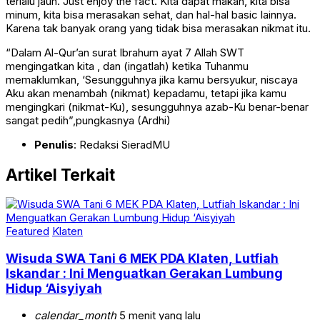
terlalu jauh. Just enjoy the fact. Kita dapat makan, kita bisa
minum, kita bisa merasakan sehat, dan hal-hal basic lainnya.
Karena tak banyak orang yang tidak bisa merasakan nikmat itu.
“Dalam Al-Qur’an surat Ibrahum ayat 7 Allah SWT
mengingatkan kita , dan (ingatlah) ketika Tuhanmu
memaklumkan, ‘Sesungguhnya jika kamu bersyukur, niscaya
Aku akan menambah (nikmat) kepadamu, tetapi jika kamu
mengingkari (nikmat-Ku), sesungguhnya azab-Ku benar-benar
sangat pedih”,pungkasnya (Ardhi)
Penulis
: Redaksi SieradMU
Artikel Terkait
Featured
Klaten
Wisuda SWA Tani 6 MEK PDA Klaten, Lutfiah
Iskandar : Ini Menguatkan Gerakan Lumbung
Hidup ‘Aisyiyah
calendar_month
5 menit yang lalu