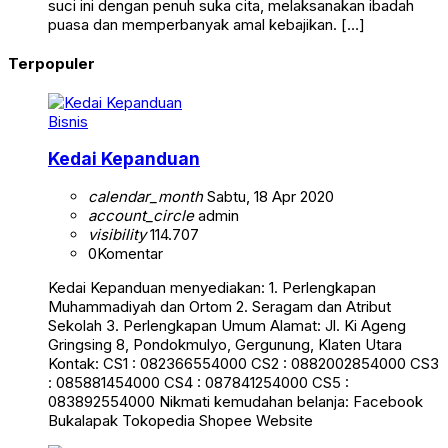
suci ini dengan penuh suka cita, melaksanakan ibadah
puasa dan memperbanyak amal kebajikan. […]
Terpopuler
Bisnis
Kedai Kepanduan
calendar_month
Sabtu, 18 Apr 2020
account_circle
admin
visibility
114.707
0
Komentar
Kedai Kepanduan menyediakan: 1. Perlengkapan
Muhammadiyah dan Ortom 2. Seragam dan Atribut
Sekolah 3. Perlengkapan Umum Alamat: Jl. Ki Ageng
Gringsing 8, Pondokmulyo, Gergunung, Klaten Utara
Kontak: CS1 : 082366554000 CS2 : 0882002854000 CS3
: 085881454000 CS4 : 087841254000 CS5 :
083892554000 Nikmati kemudahan belanja: Facebook
Bukalapak Tokopedia Shopee Website