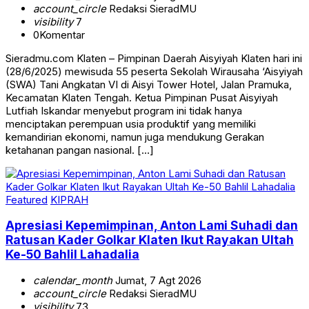
account_circle
Redaksi SieradMU
visibility
7
0
Komentar
Sieradmu.com Klaten – Pimpinan Daerah Aisyiyah Klaten hari ini
(28/6/2025) mewisuda 55 peserta Sekolah Wirausaha ‘Aisyiyah
(SWA) Tani Angkatan VI di Aisyi Tower Hotel, Jalan Pramuka,
Kecamatan Klaten Tengah. Ketua Pimpinan Pusat Aisyiyah
Lutfiah Iskandar menyebut program ini tidak hanya
menciptakan perempuan usia produktif yang memiliki
kemandirian ekonomi, namun juga mendukung Gerakan
ketahanan pangan nasional. […]
Featured
KIPRAH
Apresiasi Kepemimpinan, Anton Lami Suhadi dan
Ratusan Kader Golkar Klaten Ikut Rayakan Ultah
Ke-50 Bahlil Lahadalia
calendar_month
Jumat, 7 Agt 2026
account_circle
Redaksi SieradMU
visibility
73