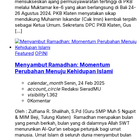
mensukseskan ajang permusyawaratan tertinggi di PKB
melalui Muktamar ke-6 yang akan berlangsung di Bali 24-
26 Agustus 2024. PKB Klaten menyatakan sikap
mendukung Muhaimin Iskandar (Cak Imin) kembali terpilih
sebagai Ketua Umum. Sekretaris DPC PKB Klaten, Gus
[…]
Featured
OPINI
Menyambut Ramadhan: Momentum
Perubahan Menuju Kehidupan Islami
calendar_month
Senin, 24 Feb 2025
account_circle
Redaksi SieradMU
visibility
1.362
0
Komentar
Oleh : Zulfiana R. Shalihah, S.Pd (Guru SMP Muh 5 Ngupit
& MIM Beji, Tulung Klaten) Ramadhan merupakan bulan
yang penuh berkah, bulan yang di dalamnya Allah SWT
menurunkan Al-Qur’an sebagai petunjuk bagi umat
manusia. Umat Islam di seluruh dunia menyambut bulan