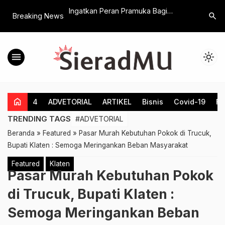
ka Hari Ini , 4 Orang
Ingatkan Peran Pramuka Bagi
Jelang Pi
search
Breaking News
bil Formulir di
Generasi Digital, Ketua Mabicab
Berharap
Gerakan Pramuka Klaten Lepas
Jaga Kond
Puluhan Peserta Jamnas XII
menu
light_mode
home
4
ADVETORIAL
ARTIKEL
Bisnis
Covid-19
Fe
TRENDING TAGS
#ADVETORIAL
Beranda
»
Featured
»
Pasar Murah Kebutuhan Pokok di Trucuk,
Bupati Klaten : Semoga Meringankan Beban Masyarakat
Featured
Klaten
Pasar Murah Kebutuhan Pokok
di Trucuk, Bupati Klaten :
Semoga Meringankan Beban