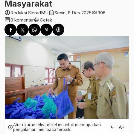
Masyarakat
account_circle
calendar_month
visibility
Redaksi SieradMU
Senin, 8 Des 2025
306
comment
print
0 komentar
Cetak
Atur ukuran teks artikel ini untuk mendapatkan
text_increase
info
text_decrease
pengalaman membaca terbaik.