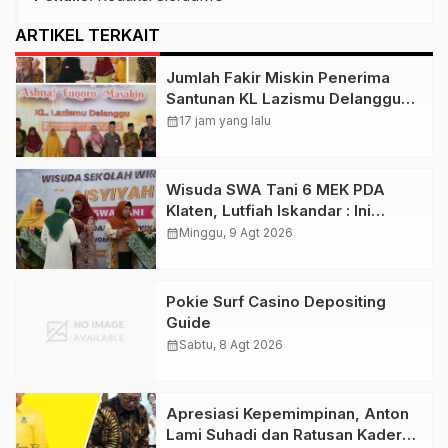
ARTIKEL TERKAIT
Jumlah Fakir Miskin Penerima
Santunan KL Lazismu Delanggu
Naik 7%, Penghimpunan ZIS
calendar_month
17 jam yang lalu
Dioptimalkan !
Wisuda SWA Tani 6 MEK PDA
Klaten, Lutfiah Iskandar : Ini
Menguatkan Gerakan Lumbung
calendar_month
Minggu, 9 Agt 2026
Hidup ‘Aisyiyah
Pokie Surf Casino Depositing
Guide
calendar_month
Sabtu, 8 Agt 2026
Apresiasi Kepemimpinan, Anton
Lami Suhadi dan Ratusan Kader