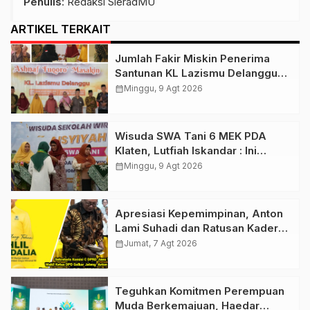
Penulis
: Redaksi SieradMU
ARTIKEL TERKAIT
Jumlah Fakir Miskin Penerima
Santunan KL Lazismu Delanggu
Naik 7%, Penghimpunan ZIS
calendar_month
Minggu, 9 Agt 2026
Dioptimalkan !
Wisuda SWA Tani 6 MEK PDA
Klaten, Lutfiah Iskandar : Ini
Menguatkan Gerakan Lumbung
calendar_month
Minggu, 9 Agt 2026
Hidup ‘Aisyiyah
Apresiasi Kepemimpinan, Anton
Lami Suhadi dan Ratusan Kader
Golkar Klaten Ikut Rayakan Ultah
calendar_month
Jumat, 7 Agt 2026
Ke-50 Bahlil Lahadalia
Teguhkan Komitmen Perempuan
Muda Berkemajuan, Haedar