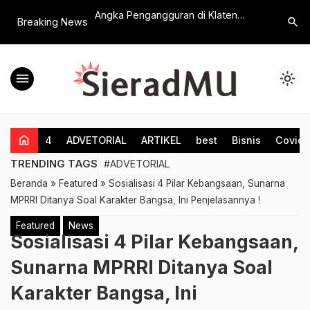
alurkan 30 Ton
Angka Pengangguran di Klaten
Kasus Ke
search
Breaking News
ni Emirat Arab untuk
Tembus 28 Ribu Orang, Job Fair
Cawas Ju
r di Sumatera
Banyak Diserbu Pelamar
DPRD Jat
menu
light_mode
home
4
ADVETORIAL
ARTIKEL
best
Bisnis
Covid-
TRENDING TAGS
#ADVETORIAL
Beranda
»
Featured
»
Sosialisasi 4 Pilar Kebangsaan, Sunarna
MPRRI Ditanya Soal Karakter Bangsa, Ini Penjelasannya !
Featured
News
Sosialisasi 4 Pilar Kebangsaan,
Sunarna MPRRI Ditanya Soal
Karakter Bangsa, Ini