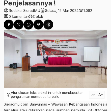
Penjelasannya !
account_circle
calendar_month
visibility
Redaksi SieradMU
Selasa, 12 Mar 2024
1.082
comment
print
0 komentar
Cetak
Atur ukuran teks artikel ini untuk mendapatkan
text_increase
info
text_decrease
pengalaman membaca terbaik.
Sieradmu.com Banyumas – Wawasan Kebangsaan Indonesia
tercetus atau diikrarkan pada sumpah pemuda, 28 Oktober