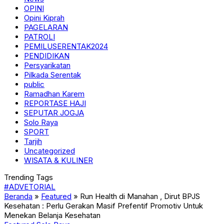
OPINI
Opini Kiprah
PAGELARAN
PATROLI
PEMILUSERENTAK2024
PENDIDIKAN
Persyarikatan
Pilkada Serentak
public
Ramadhan Karem
REPORTASE HAJI
SEPUTAR JOGJA
Solo Raya
SPORT
Tarjih
Uncategorized
WISATA & KULINER
Trending Tags
#ADVETORIAL
Beranda
»
Featured
»
Run Health di Manahan , Dirut BPJS
Kesehatan : Perlu Gerakan Masif Prefentif Promotiv Untuk
Menekan Belanja Kesehatan