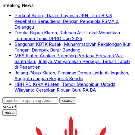
Breaking News
Perkuat Sinergi Dalam Layanan JKN, Dirut BPJS
Kesehatan Beraudiensi Dengan Pengelola RSMA di
Delanggu
Dibuka Bupati Klaten, Ratusan Atlit Lokal Meriahkan
Turnamen Tenis DPRD Cup 2025
Bangunan KBTK Rusak, Muhammadiyah Pekalongan Ikut
Tangani Dampak Banjir Bandang
MBS Klaten Adakan Parenting Perdana Bersama Wali
Santri Baru, Intinya Menyamakan Persepsi Terkait Tataib
di Pesantren
Jelang Pibup Klaten, Pimpinan Ormas Lindu Aji Ingatkan,
Anggota Jangan Bergerak Sendiri
HBH PD IGRA KLaten, Tampil Menghibur, Ustadz
Wijayanto Cerahkan Ribuan Guru RA BA
search
search
menu