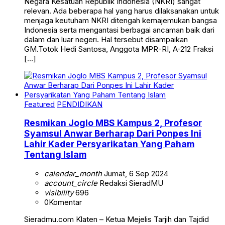
Negara Kesatuan Republik Indonesia (NKRI) sangat
relevan. Ada beberapa hal yang harus dilaksanakan untuk
menjaga keutuham NKRI ditengah kemajemukan bangsa
Indonesia serta mengantasi berbagai ancaman baik dari
dalam dan luar negeri. Hal tersebut disampaikan
GM.Totok Hedi Santosa, Anggota MPR-RI, A-212 Fraksi
[…]
Featured
PENDIDIKAN
Resmikan Joglo MBS Kampus 2, Profesor
Syamsul Anwar Berharap Dari Ponpes Ini
Lahir Kader Persyarikatan Yang Paham
Tentang Islam
calendar_month
Jumat, 6 Sep 2024
account_circle
Redaksi SieradMU
visibility
696
0
Komentar
Sieradmu.com Klaten – Ketua Mejelis Tarjih dan Tajdid