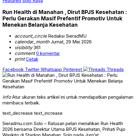
Featured
Solo Raya
Run Health di Manahan , Dirut BPJS Kesehatan :
Perlu Gerakan Masif Prefentif Promotiv Untuk
Menekan Belanja Kesehatan
account_circle
Redaksi SieradMU
calendar_month
Jumat, 29 Mei 2026
visibility
361
comment
0 komentar
print
Cetak
Facebook
Twitter
Whatsapp
Pinterest
Threads
info
Atur ukuran teks artikel ini untuk mendapatkan pengalaman
membaca terbaik.
text_decrease
text_increase
Sieradmu.com Solo – Ratusan pelari meriahkan Run Health
2026 bersama Direktur Utama BPJS Kesehatan, Prihati Pujo
Waskito di Stadion Manahan, Solo pada Jum’at