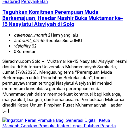
Featured
Persyarikatan
Teguhkan Komitmen Perempuan Muda
Berkemajuan, Haedar Nashir Buka Muktamar ke-
15 Nasyiatul Aisyiyah di Solo
calendar_month
21 jam yang lalu
account_circle
Redaksi SieradMU
visibility
62
0
Komentar
Sieradmu.com Solo – Muktamar ke-15 Nasyiatul Aisyiyah resmi
dibuka di Edutorium Universitas Muhammadiyah Surakarta,
Jumat (7/8/2026). Mengusung tema “Perempuan Muda
Berkemajuan untuk Peradaban Berkelanjutan”, forum
permusyawaratan tertinggi Nasyiatul Aisyiyah ini menjadi
momentum konsolidasi gerakan perempuan muda
Muhammadiyah dalam memperkuat kontribusi bagi keluarga,
masyarakat, bangsa, dan kemanusiaan. Pembukaan Muktamar
dihadiri Ketua Umum Pimpinan Pusat Muhammadiyah Haedar
[…]