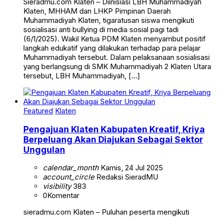
Sieradmu.com Klaten – Diinisiasi LBH Muhammadiyah
Klaten, MHHAM dan LHKP Pimpinan Daerah
Muhammadiyah Klaten, tigaratusan siswa mengikuti
sosialisasi anti bullying di media sosial pagi tadi
(6/1/2025). Wakil Ketua PDM Klaten menyambut positif
langkah edukatif yang dilakukan terhadap para pelajar
Muhammadiyah tersebut. Dalam pelaksanaan sosialisasi
yang berlangsung di SMK Muhammadiyah 2 Klaten Utara
tersebut, LBH Muhammadiyah, […]
Featured
Klaten
Pengajuan Klaten Kabupaten Kreatif, Kriya
Berpeluang Akan Diajukan Sebagai Sektor
Unggulan
calendar_month
Kamis, 24 Jul 2025
account_circle
Redaksi SieradMU
visibility
383
0
Komentar
sieradmu.com Klaten – Puluhan peserta mengikuti