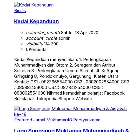
Bisnis
Kedai Kepanduan
calendar_month
Sabtu, 18 Apr 2020
account_circle
admin
visibility
114.700
0
Komentar
Kedai Kepanduan menyediakan: 1. Perlengkapan
Muhammadiyah dan Ortom 2. Seragam dan Atribut
Sekolah 3. Perlengkapan Umum Alamat: Jl. Ki Ageng
Gringsing 8, Pondokmulyo, Gergunung, Klaten Utara
Kontak: CS1 : 082366554000 CS2 : 0882002854000 CS3
: 085881454000 CS4 : 087841254000 CS5 :
083892554000 Nikmati kemudahan belanja: Facebook
Bukalapak Tokopedia Shopee Website
Featured
Jurnal Muktamar48
Persyarikatan
Lagu Songsong Muktamar Muhammadiyah &