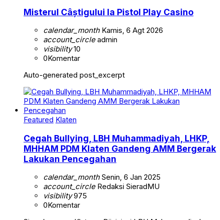
Misterul Câștigului la Pistol Play Casino
calendar_month
Kamis, 6 Agt 2026
account_circle
admin
visibility
10
0
Komentar
Auto-generated post_excerpt
Featured
Klaten
Cegah Bullying, LBH Muhammadiyah, LHKP,
MHHAM PDM Klaten Gandeng AMM Bergerak
Lakukan Pencegahan
calendar_month
Senin, 6 Jan 2025
account_circle
Redaksi SieradMU
visibility
975
0
Komentar