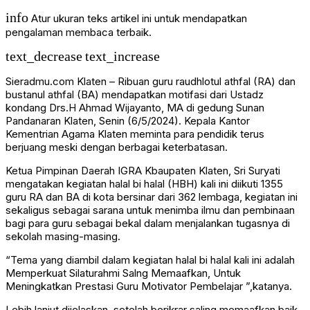
info
Atur ukuran teks artikel ini untuk mendapatkan
pengalaman membaca terbaik.
text_decrease
text_increase
Sieradmu.com Klaten – Ribuan guru raudhlotul athfal (RA) dan
bustanul athfal (BA) mendapatkan motifasi dari Ustadz
kondang Drs.H Ahmad Wijayanto, MA di gedung Sunan
Pandanaran Klaten, Senin (6/5/2024). Kepala Kantor
Kementrian Agama Klaten meminta para pendidik terus
berjuang meski dengan berbagai keterbatasan.
Ketua Pimpinan Daerah IGRA Kbaupaten Klaten, Sri Suryati
mengatakan kegiatan halal bi halal (HBH) kali ini diikuti 1355
guru RA dan BA di kota bersinar dari 362 lembaga, kegiatan ini
sekaligus sebagai sarana untuk menimba ilmu dan pembinaan
bagi para guru sebagai bekal dalam menjalankan tugasnya di
sekolah masing-masing.
“Tema yang diambil dalam kegiatan halal bi halal kali ini adalah
Memperkuat Silaturahmi Salng Memaafkan, Untuk
Meningkatkan Prestasi Guru Motivator Pembelajar ”,katanya.
Lebih lanjut dijelaskan, setelah berikrar saling memaafkan baik