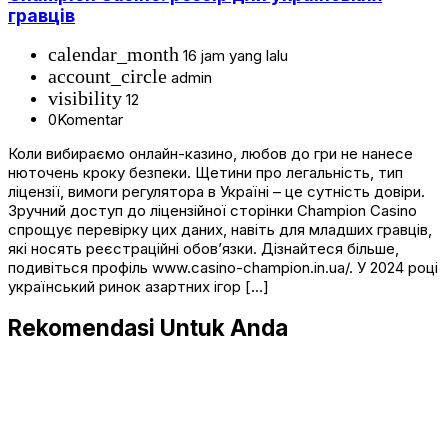
гравців
calendar_month
16 jam yang lalu
account_circle
admin
visibility
12
0
Komentar
Коли вибираємо онлайн-казино, любов до гри не нанесе
нюточень кроку безпеки. Щетини про легальність, тип
ліцензії, вимоги регулятора в Україні – це сутність довіри.
Зручний доступ до ліцензійної сторінки Champion Casino
спрощує перевірку цих даних, навіть для младших гравців,
які носять реєстраційні обов’язки. Дізнайтеся більше,
подивіться профіль www.casino-champion.in.ua/. У 2024 році
український ринок азартних ігор […]
Rekomendasi Untuk Anda