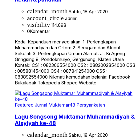
calendar_month
Sabtu, 18 Apr 2020
account_circle
admin
visibility
114.698
0
Komentar
Kedai Kepanduan menyediakan: 1. Perlengkapan
Muhammadiyah dan Ortom 2. Seragam dan Atribut
Sekolah 3. Perlengkapan Umum Alamat: Jl. Ki Ageng
Gringsing 8, Pondokmulyo, Gergunung, Klaten Utara
Kontak: CS1 : 082366554000 CS2 : 0882002854000 CS3
: 085881454000 CS4 : 087841254000 CS5 :
083892554000 Nikmati kemudahan belanja: Facebook
Bukalapak Tokopedia Shopee Website
Featured
Jurnal Muktamar48
Persyarikatan
Lagu Songsong Muktamar Muhammadiyah &
Aisyiyah ke-48
calendar_month
Sabtu, 18 Apr 2020