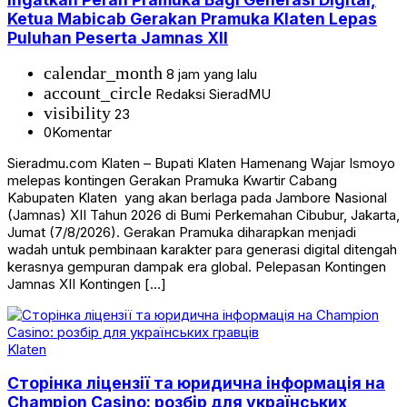
Ketua Mabicab Gerakan Pramuka Klaten Lepas
Puluhan Peserta Jamnas XII
calendar_month
8 jam yang lalu
account_circle
Redaksi SieradMU
visibility
23
0
Komentar
Sieradmu.com Klaten – Bupati Klaten Hamenang Wajar Ismoyo
melepas kontingen Gerakan Pramuka Kwartir Cabang
Kabupaten Klaten yang akan berlaga pada Jambore Nasional
(Jamnas) XII Tahun 2026 di Bumi Perkemahan Cibubur, Jakarta,
Jumat (7/8/2026). Gerakan Pramuka diharapkan menjadi
wadah untuk pembinaan karakter para generasi digital ditengah
kerasnya gempuran dampak era global. Pelepasan Kontingen
Jamnas XII Kontingen […]
Klaten
Сторінка ліцензії та юридична інформація на
Champion Casino: розбір для українських