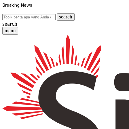
Breaking News
search
search
menu