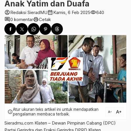
Anak Yatim dan Duafa
account_circle
calendar_month
visibility
Redaksi SieradMU
Kamis, 6 Feb 2025
640
comment
print
0 komentar
Cetak
Atur ukuran teks artikel ini untuk mendapatkan
text_increase
info
text_decrease
pengalaman membaca terbaik.
Sieradmu.com Klaten – Dewan Pimpinan Cabang (DPC)
Partai Gerindra dan Fraksi Gerindra DPRD Klaten