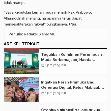
tidak mampu.
“Saya kebutulan kemarin juga memilih Pak Prabowo,
Alhamdulillah menang, harapannya terus dapat
mensejahterakan rakyat”,pungkasnya. (Nur)
Penulis
: Redaksi SieradMU
ARTIKEL TERKAIT
Teguhkan Komitmen Perempuan
Muda Berkemajuan, Haedar
Nashir Buka Muktamar ke-15
calendar_month
7 jam yang lalu
Nasyiatul Aisyiyah di Solo
Ingatkan Peran Pramuka Bagi
Generasi Digital, Ketua Mabicab
Gerakan Pramuka Klaten Lepas
calendar_month
7 jam yang lalu
Puluhan Peserta Jamnas XII
Сторінка ліцензії та юридична