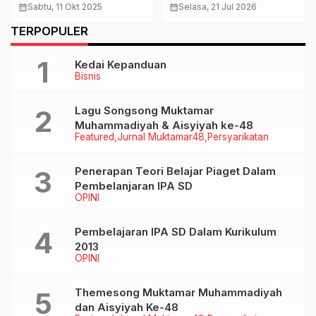
Gandeng Mitra
Produk Unggulan Lokal
calendar_month
Sabtu, 11 Okt 2025
calendar_month
Selasa, 21 Jul 2026
Perkenalkan Drone
Mejeng di Klaten Fair
TERPOPULER
Multi Fungsi
2026
Kedai Kepanduan
Bisnis
Lagu Songsong Muktamar
Muhammadiyah & Aisyiyah ke-48
Featured
Jurnal Muktamar48
Persyarikatan
Penerapan Teori Belajar Piaget Dalam
Pembelanjaran IPA SD
OPINI
Pembelajaran IPA SD Dalam Kurikulum
2013
OPINI
Themesong Muktamar Muhammadiyah
dan Aisyiyah Ke-48