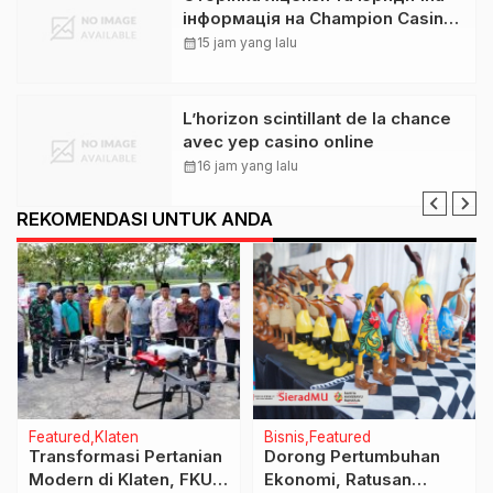
інформація на Champion Casino:
розбір для українських гравців
calendar_month
15 jam yang lalu
L’horizon scintillant de la chance
avec yep casino online
calendar_month
16 jam yang lalu
REKOMENDASI UNTUK ANDA
Featured
Klaten
Bisnis
Featured
Transformasi Pertanian
Dorong Pertumbuhan
Modern di Klaten, FKUB
Ekonomi, Ratusan