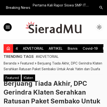
STAIT Yogyakarta
Pertama Kali Rapor Siswa SMP IT
Milad ke
search
Breaking News
atan Dakwah
Hidayah Klaten Dibagikan Subuh
Menjadi 
iswa di Pati
Hari, Wali Tidak Keberatan
Keutuhan
menu
light_mode
home
4
ADVETORIAL
ARTIKEL
Bisnis
Covid-19
Fe
TRENDING TAGS
#ADVETORIAL
Beranda
»
Featured
»
Berjuang Tiada Akhir, DPC Gerindra Klaten
Serahkan Ratusan Paket Sembako Untuk Anak Yatim dan Duafa
Featured
Klaten
Berjuang Tiada Akhir, DPC
Gerindra Klaten Serahkan
Ratusan Paket Sembako Untuk