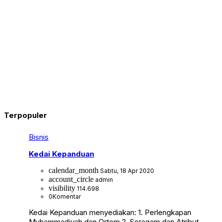
Terpopuler
Bisnis
Kedai Kepanduan
calendar_month
Sabtu, 18 Apr 2020
account_circle
admin
visibility
114.698
0
Komentar
Kedai Kepanduan menyediakan: 1. Perlengkapan
Muhammadiyah dan Ortom 2. Seragam dan Atribut