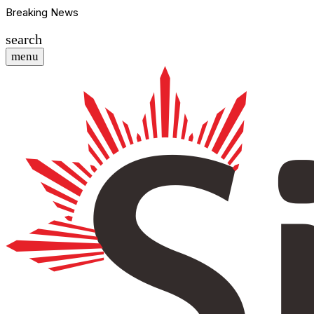
Breaking News
search
menu