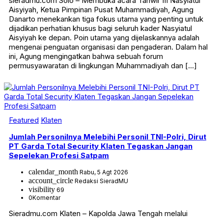
sieradmu.com Solo – Membuka acara Tanwir III Nasyiatul
Aisyiyah, Ketua Pimpinan Pusat Muhammadiyah, Agung
Danarto menekankan tiga fokus utama yang penting untuk
dijadikan perhatian khusus bagi seluruh kader Nasyiatul
Aisyiyah ke depan. Poin utama yang dijelaskannya adalah
mengenai penguatan organisasi dan pengaderan. Dalam hal
ini, Agung mengingatkan bahwa sebuah forum
permusyawaratan di lingkungan Muhammadiyah dan […]
Featured
Klaten
Jumlah Personilnya Melebihi Personil TNI-Polri, Dirut
PT Garda Total Security Klaten Tegaskan Jangan
Sepelekan Profesi Satpam
calendar_month
Rabu, 5 Agt 2026
account_circle
Redaksi SieradMU
visibility
69
0
Komentar
Sieradmu.com Klaten – Kapolda Jawa Tengah melalui