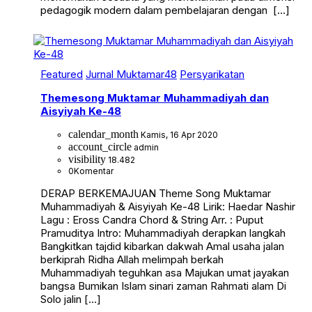
pedagogik modern dalam pembelajaran dengan […]
Featured
Jurnal Muktamar48
Persyarikatan
Themesong Muktamar Muhammadiyah dan
Aisyiyah Ke-48
calendar_month
Kamis, 16 Apr 2020
account_circle
admin
visibility
18.482
0
Komentar
DERAP BERKEMAJUAN Theme Song Muktamar
Muhammadiyah & Aisyiyah Ke-48 Lirik: Haedar Nashir
Lagu : Eross Candra Chord & String Arr. : Puput
Pramuditya Intro: Muhammadiyah derapkan langkah
Bangkitkan tajdid kibarkan dakwah Amal usaha jalan
berkiprah Ridha Allah melimpah berkah
Muhammadiyah teguhkan asa Majukan umat jayakan
bangsa Bumikan Islam sinari zaman Rahmati alam Di
Solo jalin […]