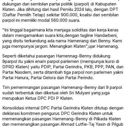
dukungan dari sembilan partai politik (parpol) di Kabupaten
Klaten. Jika dihitung dari hasil Pemilu 2024 lalu, dengan DPT
(Daftar Pemilih Tetap) sekitar 900.000, koalisi dari sembilan
parpol ini memiliki modal 560.000 suara.
“Ini tinggal bagaimana kita menjaga soliditas dan kerja keras
dalam mengamankan suara kita,dengan tagline Handarbeni,
yang disitu terkandung ada nama Hamenang dan Benny. Kami
juga mempunyai jargon: Menangkan Klaten”,ujar Hamenang.
Seperti diketahui pasangan Hamennag-Benny didukung
9parpol itu yakni enam parpol parlemen (mempunyai kursi di
DPRD Klaten) yaitu PDIP, Partai Gerindra, PKB, PPP, PAN, dan
Partai Nasdem, serta ditambah tiga parpol non parlemen yakni
Partai Hanura, Partai Gelora dan Partai Perindo.
Tim pememnangan pasangan Hamenang-Benny dari 9 parpol
sudah terbentuk dan diketuai oleh Sri Mulyani yang juga
merupakan Ketua DPC PDI P Klaten.
Konsolidasi internal DPC Partai Gerindra Klaten ditutup dengan
deklarasi komitmen pengurus DPC Gerindra Klaten untuk
memenangkan pasangan Hamenang-Benny di Pilkada Klaten
dan memenangkan pasangan Ahmad Lutfie-Taj Yasin di Pilgub