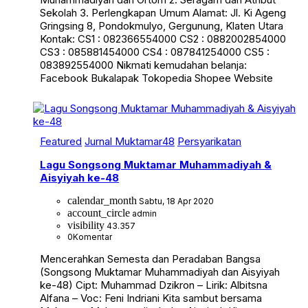
Sekolah 3. Perlengkapan Umum Alamat: Jl. Ki Ageng
Gringsing 8, Pondokmulyo, Gergunung, Klaten Utara
Kontak: CS1 : 082366554000 CS2 : 0882002854000
CS3 : 085881454000 CS4 : 087841254000 CS5 :
083892554000 Nikmati kemudahan belanja:
Facebook Bukalapak Tokopedia Shopee Website
Featured
Jurnal Muktamar48
Persyarikatan
Lagu Songsong Muktamar Muhammadiyah &
Aisyiyah ke-48
calendar_month
Sabtu, 18 Apr 2020
account_circle
admin
visibility
43.357
0
Komentar
Mencerahkan Semesta dan Peradaban Bangsa
(Songsong Muktamar Muhammadiyah dan Aisyiyah
ke-48) Cipt: Muhammad Dzikron – Lirik: Albitsna
Alfana – Voc: Feni Indriani Kita sambut bersama