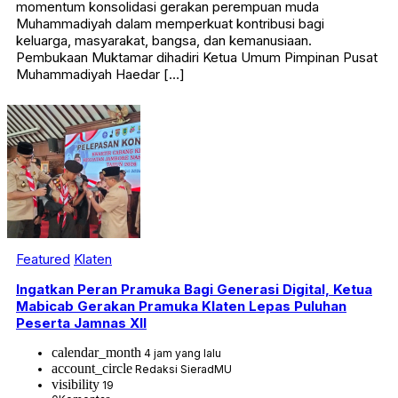
momentum konsolidasi gerakan perempuan muda
Muhammadiyah dalam memperkuat kontribusi bagi
keluarga, masyarakat, bangsa, dan kemanusiaan.
Pembukaan Muktamar dihadiri Ketua Umum Pimpinan Pusat
Muhammadiyah Haedar […]
Featured
Klaten
Ingatkan Peran Pramuka Bagi Generasi Digital, Ketua
Mabicab Gerakan Pramuka Klaten Lepas Puluhan
Peserta Jamnas XII
calendar_month
4 jam yang lalu
account_circle
Redaksi SieradMU
visibility
19