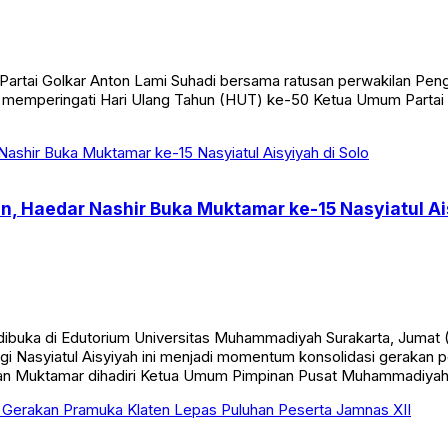
rtai Golkar Anton Lami Suhadi bersama ratusan perwakilan Pengu
a memperingati Hari Ulang Tahun (HUT) ke-50 Ketua Umum Partai 
Haedar Nashir Buka Muktamar ke-15 Nasyiatul Ais
 dibuka di Edutorium Universitas Muhammadiyah Surakarta, Jum
nggi Nasyiatul Aisyiyah ini menjadi momentum konsolidasi gera
aan Muktamar dihadiri Ketua Umum Pimpinan Pusat Muhammadiya