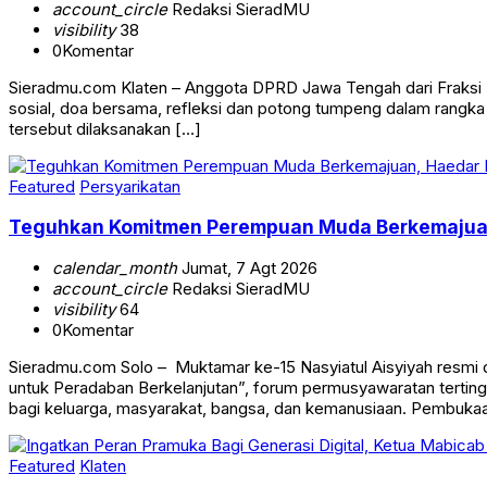
account_circle
Redaksi SieradMU
visibility
38
0
Komentar
Sieradmu.com Klaten – Anggota DPRD Jawa Tengah dari Fraksi Pa
sosial, doa bersama, refleksi dan potong tumpeng dalam rangk
tersebut dilaksanakan […]
Featured
Persyarikatan
Teguhkan Komitmen Perempuan Muda Berkemajuan, 
calendar_month
Jumat, 7 Agt 2026
account_circle
Redaksi SieradMU
visibility
64
0
Komentar
Sieradmu.com Solo – Muktamar ke-15 Nasyiatul Aisyiyah resmi
untuk Peradaban Berkelanjutan”, forum permusyawaratan terti
bagi keluarga, masyarakat, bangsa, dan kemanusiaan. Pembuk
Featured
Klaten