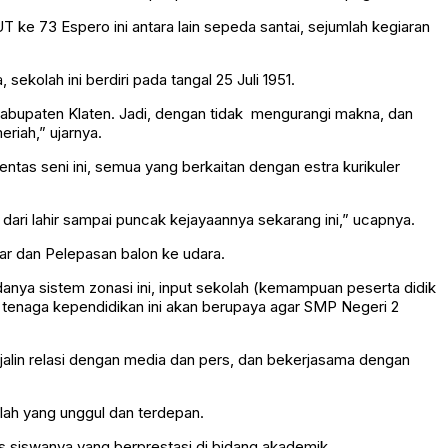
ke 73 Espero ini antara lain sepeda santai, sejumlah kegiaran
ekolah ini berdiri pada tangal 25 Juli 1951.
Kabupaten Klaten. Jadi, dengan tidak mengurangi makna, dan
riah,” ujarnya.
tas seni ini, semua yang berkaitan dengan estra kurikuler
ari lahir sampai puncak kejayaannya sekarang ini,” ucapnya.
ar dan Pelepasan balon ke udara.
danya sistem zonasi ini, input sekolah (kemampuan peserta didik
 tenaga kependidikan ini akan berupaya agar SMP Negeri 2
alin relasi dengan media dan pers, dan bekerjasama dengan
lah yang unggul dan terdepan.
as siswanya yang berprestasi di bidang akademik.