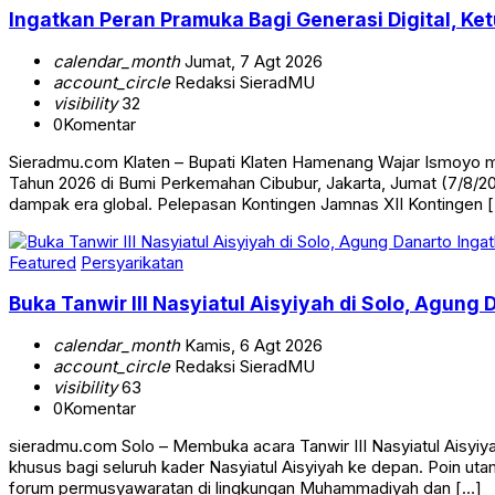
Ingatkan Peran Pramuka Bagi Generasi Digital, K
calendar_month
Jumat, 7 Agt 2026
account_circle
Redaksi SieradMU
visibility
32
0
Komentar
Sieradmu.com Klaten – Bupati Klaten Hamenang Wajar Ismoyo m
Tahun 2026 di Bumi Perkemahan Cibubur, Jakarta, Jumat (7/8/2
dampak era global. Pelepasan Kontingen Jamnas XII Kontingen 
Featured
Persyarikatan
Buka Tanwir III Nasyiatul Aisyiyah di Solo, Agung 
calendar_month
Kamis, 6 Agt 2026
account_circle
Redaksi SieradMU
visibility
63
0
Komentar
sieradmu.com Solo – Membuka acara Tanwir III Nasyiatul Aisyi
khusus bagi seluruh kader Nasyiatul Aisyiyah ke depan. Poin u
forum permusyawaratan di lingkungan Muhammadiyah dan […]