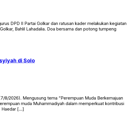
rus DPD II Partai Golkar dan ratusan kader melakukan kegiatan
Golkar, Bahlil Lahadalia. Doa bersama dan potong tumpeng
yiyah di Solo
at (7/8/2026). Mengusung tema “Perempuan Muda Berkemajuan
kan perempuan muda Muhammadiyah dalam memperkuat kontribusi
h Haedar […]