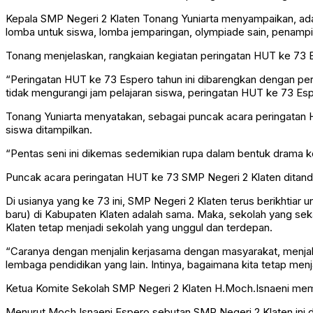
Kepala SMP Negeri 2 Klaten Tonang Yuniarta menyampaikan, ada 
lomba untuk siswa, lomba jemparingan, olympiade sain, penampi
Tonang menjelaskan, rangkaian kegiatan peringatan HUT ke 73 Esper
“Peringatan HUT ke 73 Espero tahun ini dibarengkan dengan per
tidak mengurangi jam pelajaran siswa, peringatan HUT ke 73 Esper
Tonang Yuniarta menyatakan, sebagai puncak acara peringatan HU
siswa ditampilkan.
“Pentas seni ini dikemas sedemikian rupa dalam bentuk drama ko
Puncak acara peringatan HUT ke 73 SMP Negeri 2 Klaten ditanda
Di usianya yang ke 73 ini, SMP Negeri 2 Klaten terus berikhtiar
baru) di Kabupaten Klaten adalah sama. Maka, sekolah yang sek
Klaten tetap menjadi sekolah yang unggul dan terdepan.
“Caranya dengan menjalin kerjasama dengan masyarakat, menjali
lembaga pendidikan yang lain. Intinya, bagaimana kita tetap men
Ketua Komite Sekolah SMP Negeri 2 Klaten H.Moch.Isnaeni memb
Menurut Moch Isnaeni Espero sebutan SMP Negeri 2 Klaten ini di