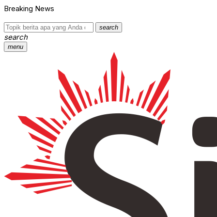
Breaking News
search
search
menu