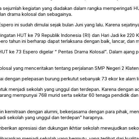
sejumlah kegiatan yang diadakan dalam rangka memperingati HUT 
lan drama kolosal dan sebagainya.
o ini sudah dimulai sejak bulan Juni yang lalu. Karena sejatinya, s
ingatan HUT ke 79 Republik Indonesia (RI) dan Hari Jadi ke 220 
o tahun ini berharap dapat terlaksana dengan baik, lancar, dan me
T ke 73 Espero digelar “ Pentas Drama Kolosal”. Dalam ajang pen
losal yang menceritakan tentang perjalanan SMP Negeri 2 Klaten d
i dengan pelepasan burung perkutut sebanyak 73 ekor ke alam li
 untuk menjadi sekolah yang unggul dan terdepan. Karena dengan a
arang mempunyai 768 murid serta sekitar 60 tenaga pendidik dan
n kemitraan dengan alumni, bekerjasama dengan para pihak, menj
jadi sekolah yang unggul dan terdepan” harapnya.
erikan apresiasi dan dukungan ikhtiar sekolah mewujudkan seko
harapkan menjadi sekolah yang bermutu, yang terlihat dari kualit