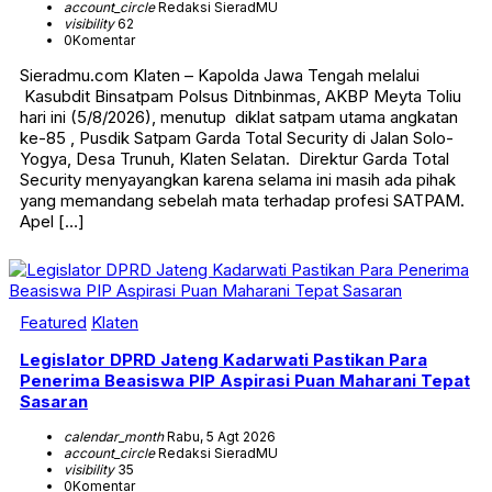
account_circle
Redaksi SieradMU
visibility
62
0
Komentar
Sieradmu.com Klaten – Kapolda Jawa Tengah melalui
Kasubdit Binsatpam Polsus Ditnbinmas, AKBP Meyta Toliu
hari ini (5/8/2026), menutup diklat satpam utama angkatan
ke-85 , Pusdik Satpam Garda Total Security di Jalan Solo-
Yogya, Desa Trunuh, Klaten Selatan. Direktur Garda Total
Security menyayangkan karena selama ini masih ada pihak
yang memandang sebelah mata terhadap profesi SATPAM.
Apel […]
Featured
Klaten
Legislator DPRD Jateng Kadarwati Pastikan Para
Penerima Beasiswa PIP Aspirasi Puan Maharani Tepat
Sasaran
calendar_month
Rabu, 5 Agt 2026
account_circle
Redaksi SieradMU
visibility
35
0
Komentar