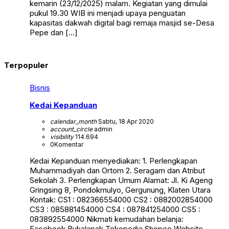
kemarin (23/12/2025) malam. Kegiatan yang dimulai
pukul 19.30 WIB ini menjadi upaya penguatan
kapasitas dakwah digital bagi remaja masjid se-Desa
Pepe dan […]
Terpopuler
Bisnis
Kedai Kepanduan
calendar_month
Sabtu, 18 Apr 2020
account_circle
admin
visibility
114.694
0
Komentar
Kedai Kepanduan menyediakan: 1. Perlengkapan
Muhammadiyah dan Ortom 2. Seragam dan Atribut
Sekolah 3. Perlengkapan Umum Alamat: Jl. Ki Ageng
Gringsing 8, Pondokmulyo, Gergunung, Klaten Utara
Kontak: CS1 : 082366554000 CS2 : 0882002854000
CS3 : 085881454000 CS4 : 087841254000 CS5 :
083892554000 Nikmati kemudahan belanja:
Facebook Bukalapak Tokopedia Shopee Website