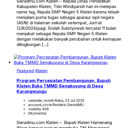
Sieradmu.com Klaten – Kepala Dinas Pendidikan
Kabupaten Klaten, Titin Windiyarsih hari ini melepas
name tag, Kepala SMP Negeri 5 Klaten karena telaah
menjalani purna tugas sebagai aparaur sipil negara
(ASN) di halaman sekolah setempat, Jum’at
(2/8/2024)pagi. Endah Sulistyowati tercatat 11 bulan
menjabat sebagai Kepala SMP Negeri 5 Klaten
dengan melakukan banyak perubahan untuk kemajuan
dilingkungan […]
Featured
Klaten
Program Percepatan Pembangunan, Bupati
Klaten Buka TMMD Sengkuyung di Desa
Karangwungu
calendar_month
Rabu, 23 Jul 2025
account_circle
Redaksi SieradMU
visibility
406
0
Komentar
Sieradmu.com Klaten – Bupati Klaten Hamenang
Wajar Ismoyo pagi ini membuka TNI Manunggal