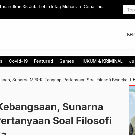
arufkan 35 Juta Lebih Infaq Muharram Ceria, Ini
Gerindra K
Bukan Kale
BE
is
Covid-19
Featured
Games
HUKUM & KRIMINAL
Ju
T
ngsaan, Sunarna MPR-RI Tanggapi Pertanyaan Soal Filosofi Bhineka
r Kebangsaan, Sunarna
ertanyaan Soal Filosofi
ka