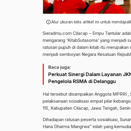
info
Atur ukuran teks artikel ini untuk mendap
Sieradmu.com Cilacap – Empu Tantular adala
mengarang ‘KitabSutasoma’ yang menjadi sal
ratusan pupuh di dalam kitab itu merupakan 
menjadi semboyan Negara Kesatuan Republi
Baca juga:
Perkuat Sinergi Dalam Layanan JK
Pengelola RSMA di Delanggu
Hal tersebut disampaikan Anggota MPRRI ,
pelaksanaan sosialisasi empat pilar kebang
115, Kabupaten Cilacap, Jawa Tengah, Senin
Dihadapan ratusan peserta sosialisasi, Sun
Hana Dharma Mangrwa” inilah yang kemudian