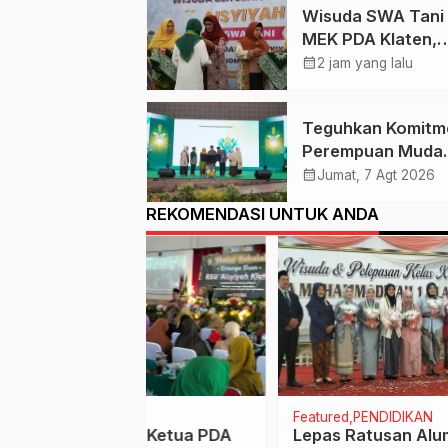
Wisuda SWA Tani
MEK PDA Klaten,
Lutfiah Iskandar : I
calendar_month
2 jam yang lalu
Menguatkan Gera
Lumbung Hidup
Teguhkan Komitm
‘Aisyiyah
Perempuan Muda
Berkemajuan, Hae
calendar_month
Jumat, 7 Agt 2026
Nashir Buka Mukt
REKOMENDASI UNTUK ANDA
ke-15 Nasyiatul
Aisyiyah di Solo
RAH
Featured
PENDIDIKAN
Featu
o: Akademisi
Lepas Purna Tugas,
Peng