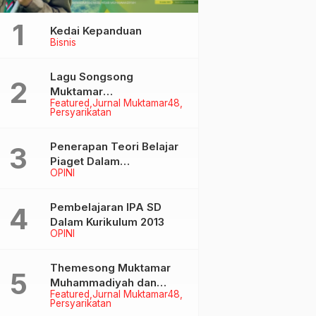
Kedai Kepanduan
Bisnis
Lagu Songsong
Muktamar
Featured
Jurnal Muktamar48
Muhammadiyah &
Persyarikatan
Aisyiyah ke-48
Penerapan Teori Belajar
Piaget Dalam
OPINI
Pembelanjaran IPA SD
Pembelajaran IPA SD
Dalam Kurikulum 2013
OPINI
Themesong Muktamar
Muhammadiyah dan
Featured
Jurnal Muktamar48
Aisyiyah Ke-48
Persyarikatan