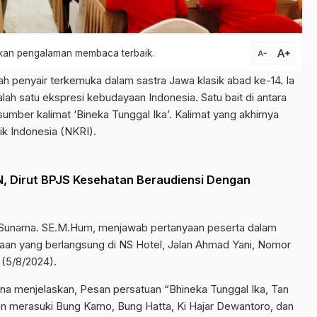
text_increase
atkan pengalaman membaca terbaik.
text_decrease
h penyair terkemuka dalam sastra Jawa klasik abad ke-14. Ia
ah satu ekspresi kebudayaan Indonesia. Satu bait di antara
sumber kalimat ‘Bineka Tunggal Ika’. Kalimat yang akhirnya
k Indonesia (NKRI).
N, Dirut BPJS Kesehatan Beraudiensi Dengan
 Sunarna. SE.M.Hum, menjawab pertanyaan peserta dalam
saan yang berlangsung di NS Hotel, Jalan Ahmad Yani, Nomor
 (5/8/2024).
arna menjelaskan, Pesan persatuan “Bhineka Tunggal Ika, Tan
 merasuki Bung Karno, Bung Hatta, Ki Hajar Dewantoro, dan