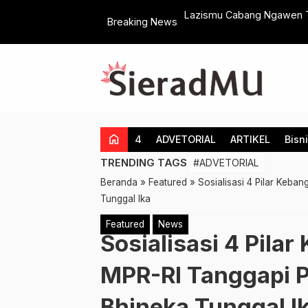
utoarjo Segera Bertransformasi
Lazismu Cabang Ngawen Tas
Breaking News
Sasarannya
home
4
ADVETORIAL
ARTIKEL
Bisn
TRENDING TAGS
#ADVETORIAL
Beranda
»
Featured
»
Sosialisasi 4 Pilar Keba
Tunggal Ika
Featured
News
Sosialisasi 4 Pila
MPR-RI Tanggapi P
Bhineka Tunggal I