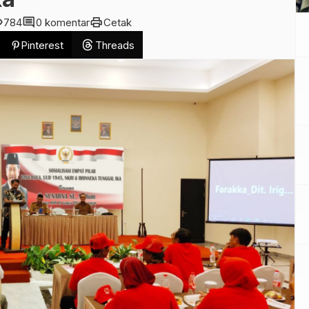
ity
comment
print
784
0 komentar
Cetak
Pinterest
Threads