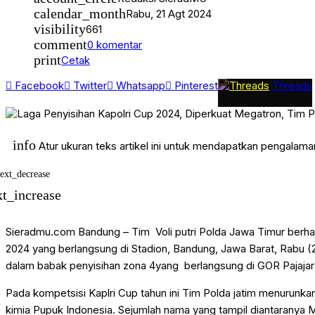
Jurnal Muktamar48
calendar_month
Rabu, 21 Agt 2024
JURNAL MUSYDA XIV
visibility
661
KHASANAH RAMADHAN
KIPRAH
comment
0 komentar
Klaten
print
Cetak
Klaten Terkini
KRONIK
Facebook
Twitter
Whatsapp
Pinterest
Threads
KULINER
LEBARAN SEHAT DAN AMAN
News
OPINI
Opini Kiprah
info
Atur ukuran teks artikel ini untuk mendapatkan pengalam
PAGELARAN
PATROLI
PEMILUSERENTAK2024
text_decrease
PENDIDIKAN
xt_increase
Persyarikatan
Pilkada Serentak
public
Sieradmu.com Bandung – Tim Voli putri Polda Jawa Timur berhas
Ramadhan Karem
REPORTASE HAJI
2024 yang berlangsung di Stadion, Bandung, Jawa Barat, Rabu 
SEPUTAR JOGJA
dalam babak penyisihan zona 4yang berlangsung di GOR Pajajar
Solo Raya
SPORT
Pada kompetsisi Kaplri Cup tahun ini Tim Polda jatim menurunka
Tarjih
Uncategorized
kimia Pupuk Indonesia. Sejumlah nama yang tampil diantaranya M