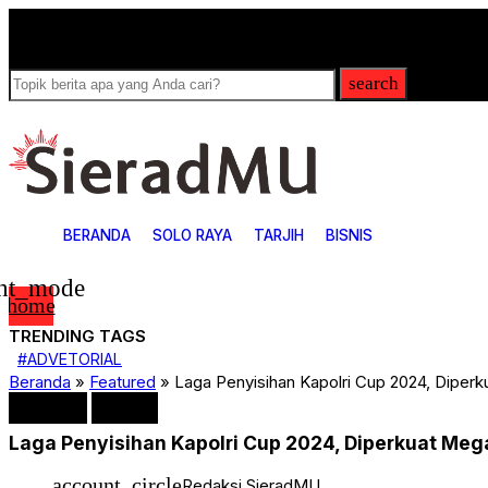
Breaking News
search
BERANDA
SOLO RAYA
TARJIH
BISNIS
ght_mode
home
TRENDING TAGS
4
#ADVETORIAL
ADVETORIAL
Beranda
»
Featured
»
Laga Penyisihan Kapolri Cup 2024, Diperk
ARTIKEL
Bisnis
Featured
SPORT
Covid-19
Laga Penyisihan Kapolri Cup 2024, Diperkuat Mega
Featured
Games
HUKUM & KRIMINAL
account_circle
Redaksi SieradMU