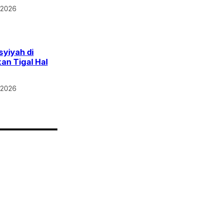
 2026
syiyah di
an Tigal Hal
 2026