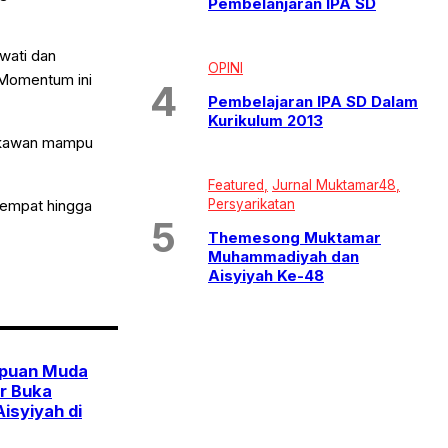
Pembelanjaran IPA SD
wati dan
OPINI
Momentum ini
Pembelajaran IPA SD Dalam
Kurikulum 2013
n kawan mampu
Featured
Jurnal Muktamar48
Persyarikatan
eempat hingga
Themesong Muktamar
Muhammadiyah dan
Aisyiyah Ke-48
puan Muda
r Buka
isyiyah di