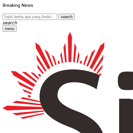
Breaking News
search
search
menu