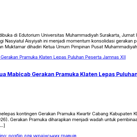
 dibuka di Edutorium Universitas Muhammadiyah Surakarta, Jum
nggi Nasyiatul Aisyiyah ini menjadi momentum konsolidasi gera
aan Muktamar dihadiri Ketua Umum Pimpinan Pusat Muhammadiya
etua Mabicab Gerakan Pramuka Klaten Lepas Puluhan
elepas kontingen Gerakan Pramuka Kwartir Cabang Kabupaten Kl
026). Gerakan Pramuka diharapkan menjadi wadah untuk pembinaan
[…]