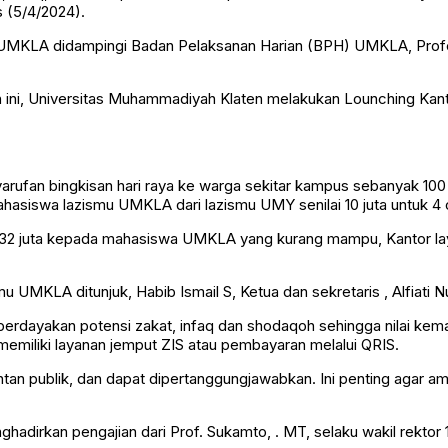
 (5/4/2024).
or UMKLA didampingi Badan Pelaksanan Harian (BPH) UMKLA, Pro
kah ini, Universitas Muhammadiyah Klaten melakukan Lounching K
yarufan bingkisan hari raya ke warga sekitar kampus sebanyak 10
asiswa lazismu UMKLA dari lazismu UMY senilai 10 juta untuk 4 
ai 32 juta kepada mahasiswa UMKLA yang kurang mampu, Kantor l
 UMKLA ditunjuk, Habib Ismail S, Ketua dan sekretaris , Alfiati N
erdayakan potensi zakat, infaq dan shodaqoh sehingga nilai keman
 memiliki layanan jemput ZIS atau pembayaran melalui QRIS.
untan publik, dan dapat dipertanggungjawabkan. Ini penting agar 
ghadirkan pengajian dari Prof. Sukamto, . MT, selaku wakil rekt