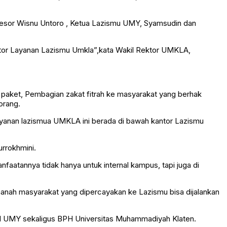
fesor Wisnu Untoro , Ketua Lazismu UMY, Syamsudin dan
antor Layanan Lazismu Umkla”,kata Wakil Rektor UMKLA,
0 paket, Pembagian zakat fitrah ke masyarakat yang berhak
orang.
ayanan lazismua UMKLA ini berada di bawah kantor Lazismu
urrokhmini.
faatannya tidak hanya untuk internal kampus, tapi juga di
amanah masyarakat yang dipercayakan ke Lazismu bisa dijalankan
or 1 UMY sekaligus BPH Universitas Muhammadiyah Klaten.