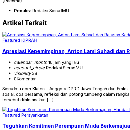
(Rachma)
Penulis
: Redaksi SieradMU
Artikel Terkait
Featured
KIPRAH
Apresiasi Kepemimpinan, Anton Lami Suhadi dan Ra
calendar_month
16 jam yang lalu
account_circle
Redaksi SieradMU
visibility
38
0
Komentar
Sieradmu.com Klaten – Anggota DPRD Jawa Tengah dari Fraksi Pa
sosial, doa bersama, refleksi dan potong tumpeng dalam rangk
tersebut dilaksanakan […]
Featured
Persyarikatan
Teguhkan Komitmen Perempuan Muda Berkemajuan, 