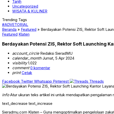
Tarjih
Uncategorized
WISATA & KULINER
Trending Tags
#ADVETORIAL
Beranda
»
Featured
»
Berdayakan Potensi ZIS, Rektor Soft La
Featured
Klaten
Berdayakan Potensi ZIS, Rektor Soft Launching 
account_circle
Redaksi SieradMU
calendar_month
Jumat, 5 Apr 2024
visibility
1.022
comment
0 komentar
print
Cetak
Facebook
Twitter
Whatsapp
Pinterest
Threads
info
Atur ukuran teks artikel ini untuk mendapatkan pengalaman
text_decrease
text_increase
Sieradmu.com Klaten – Guna mengoptimalkan pengelolaan zakat,