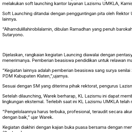
melakukan soft launching kantor layanan Lazismu UMKLA, Kamis
Soft Launching ditandai dengan pengguntingan pita oleh Rekt
lainnya.
“Alhamdulillahirobilalamin, dibulan Ramadhan yang penuh baro
Sutaryono.
Dijelaskan, rangkaian kegiatan Launcing diawalai dengan pentas
menerimanya. Pemberian beasiswa pendidikan untuk relawan mah
“Kegiatan lainnya adalah pemberian beasiswa sang surya senil
PDM Kabupaten Klaten,”,ujarnya.
Sesuai dengan SM yang diterima pihak rektorat, pengurus Lazismu
Setelah dilaunching, Warek berharap, KL Lazismu ini dapat memb
lingkungan eksternal. Terlebih saat ini KL Lazismu UMKLA telah
“Pengelolaannya harus terbuka, profesional, teraudit secara ak
dengan baik,” ujar Warek.
Kegiatan diakhiri dengan kajian buka puasa bersama dengan men