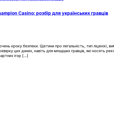
ampion Casino: розбір для українських гравців
ень кроку безпеки. Щетини про легальність, тип ліцензії, вим
евірку цих даних, навіть для младших гравців, які носять реє
зартних ігор […]