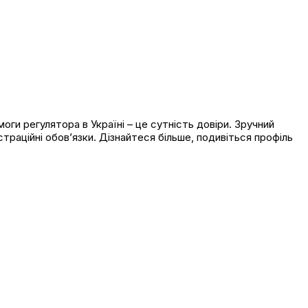
оги регулятора в Україні – це сутність довіри. Зручний
страційні обов’язки. Дізнайтеся більше, подивіться профіль