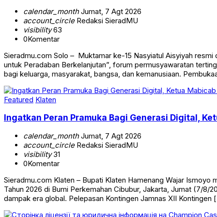
calendar_month
Jumat, 7 Agt 2026
account_circle
Redaksi SieradMU
visibility
63
0
Komentar
Sieradmu.com Solo – Muktamar ke-15 Nasyiatul Aisyiyah resmi
untuk Peradaban Berkelanjutan”, forum permusyawaratan terti
bagi keluarga, masyarakat, bangsa, dan kemanusiaan. Pembuk
Featured
Klaten
Ingatkan Peran Pramuka Bagi Generasi Digital, K
calendar_month
Jumat, 7 Agt 2026
account_circle
Redaksi SieradMU
visibility
31
0
Komentar
Sieradmu.com Klaten – Bupati Klaten Hamenang Wajar Ismoyo m
Tahun 2026 di Bumi Perkemahan Cibubur, Jakarta, Jumat (7/8/2
dampak era global. Pelepasan Kontingen Jamnas XII Kontingen 