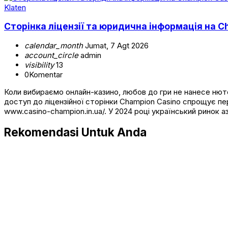
Klaten
Сторінка ліцензії та юридична інформація на Ch
calendar_month
Jumat, 7 Agt 2026
account_circle
admin
visibility
13
0
Komentar
Коли вибираємо онлайн-казино, любов до гри не нанесе нюточ
доступ до ліцензійної сторінки Champion Casino спрощує пер
www.casino-champion.in.ua/. У 2024 році український ринок а
Rekomendasi Untuk Anda