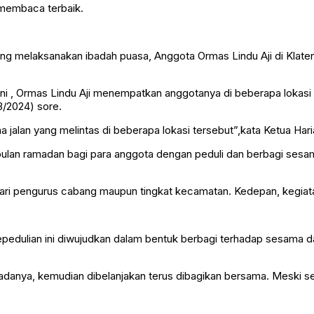
 membaca terbaik.
melaksanakan ibadah puasa, Anggota Ormas Lindu Aji di Klaten tu
n ini , Ormas Lindu Aji menempatkan anggotanya di beberapa loka
3/2024) sore.
a jalan yang melintas di beberapa lokasi tersebut”,kata Ketua Har
di bulan ramadan bagi para anggota dengan peduli dan berbagi se
 dari pengurus cabang maupun tingkat kecamatan. Kedepan, kegiatan 
epedulian ini diwujudkan dalam bentuk berbagi terhadap sesama d
seadanya, kemudian dibelanjakan terus dibagikan bersama. Meski 