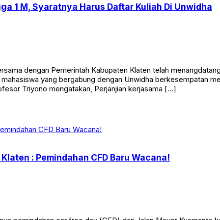
a 1 M, Syaratnya Harus Daftar Kuliah Di Unwidha
rsama dengan Pemerintah Kabupaten Klaten telah menangdatangani
para mahasiswa yang bergabung dengan Unwidha berkesempatan 
ofesor Triyono mengatakan, Perjanjian kerjasama […]
P Klaten : Pemindahan CFD Baru Wacana!