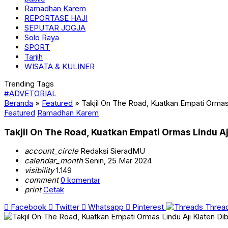
Ramadhan Karem
REPORTASE HAJI
SEPUTAR JOGJA
Solo Raya
SPORT
Tarjih
WISATA & KULINER
Trending Tags
#ADVETORIAL
Beranda
»
Featured
»
Takjil On The Road, Kuatkan Empati Ormas
Featured
Ramadhan Karem
Takjil On The Road, Kuatkan Empati Ormas Lindu A
account_circle
Redaksi SieradMU
calendar_month
Senin, 25 Mar 2024
visibility
1.149
comment
0 komentar
print
Cetak
Facebook
Twitter
Whatsapp
Pinterest
Threa