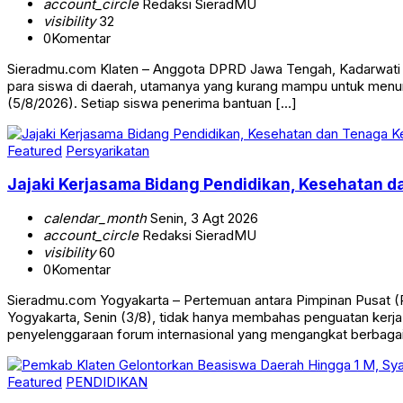
account_circle
Redaksi SieradMU
visibility
32
0
Komentar
Sieradmu.com Klaten – Anggota DPRD Jawa Tengah, Kadarwati me
para siswa di daerah, utamanya yang kurang mampu untuk menun
(5/8/2026). Setiap siswa penerima bantuan […]
Featured
Persyarikatan
Jajaki Kerjasama Bidang Pendidikan, Kesehatan 
calendar_month
Senin, 3 Agt 2026
account_circle
Redaksi SieradMU
visibility
60
0
Komentar
Sieradmu.com Yogyakarta – Pertemuan antara Pimpinan Pusat (
Yogyakarta, Senin (3/8), tidak hanya membahas penguatan kerja 
penyelenggaraan forum internasional yang mengangkat berbaga
Featured
PENDIDIKAN