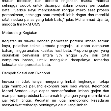
mudah terbakar, dan bersifat ringankan massa material
sehingga cocok untuk dicampur dalam proses pembuatan
bata. “Serbuk kayu menciptakan rongga mikro saat proses
pembakaran, sehingga bata menjadi lebih ringan dan memiliki
sifat insulasi panas yang lebih baik.,” jelas Muhammad Ujianto,
anggota tim PkM UMS.
Metodologi Kegiatan
Kegiatan ini diawali dengan pemetaan potensi limbah serbuk
kayu, pelatihan teknis kepada pengrajin, uji coba campuran
bahan, hingga analisis kualitas hasil bata. Proporsi grajen yang
digunakan bervariasi antara 3% hingga 20% dari total
campuran bahan, untuk mengukur dampaknya terhadap
kekuatan dan porositas bata.
Dampak Sosial dan Ekonomi
Inovasi ini tidak hanya mengurangi limbah lingkungan, tetapi
juga membuka peluang ekonomi baru bagi warga. Kelompok
Mebel Senden Jaya dapat memanfaatkan limbah grajen dan
mampu memproduksi bata ramah lingkungan yang memiliki nilai
jual lebih tinggi. Kegiatan ini juga mendorong kesadaran
masyarakat terhadap pentingnya daur ulang limbah.