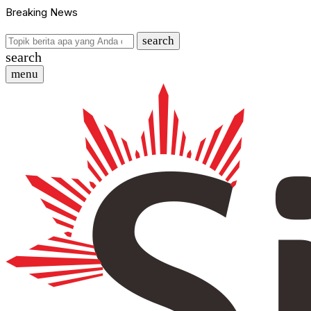
Breaking News
search
search
menu