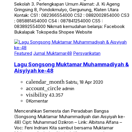
Sekolah 3. Perlengkapan Umum Alamat: Jl. Ki Ageng
Gringsing 8, Pondokmulyo, Gergunung, Klaten Utara
Kontak: CS1 : 082366554000 CS2 : 0882002854000 CS3
: 085881454000 CS4 : 087841254000 CS5 :
083892554000 Nikmati kemudahan belanja: Facebook
Bukalapak Tokopedia Shopee Website
Featured
Jurnal Muktamar48
Persyarikatan
Lagu Songsong Muktamar Muhammadiyah &
Aisyiyah ke-48
calendar_month
Sabtu, 18 Apr 2020
account_circle
admin
visibility
43.357
0
Komentar
Mencerahkan Semesta dan Peradaban Bangsa
(Songsong Muktamar Muhammadiyah dan Aisyiyah ke-
48) Cipt: Muhammad Dzikron – Lirik: Albitsna Alfana –
Voc: Feni Indriani Kita sambut bersama Muktamar