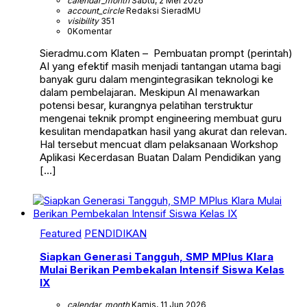
calendar_month
Sabtu, 2 Mei 2026
account_circle
Redaksi SieradMU
visibility
351
0
Komentar
Sieradmu.com Klaten – Pembuatan prompt (perintah)
AI yang efektif masih menjadi tantangan utama bagi
banyak guru dalam mengintegrasikan teknologi ke
dalam pembelajaran. Meskipun AI menawarkan
potensi besar, kurangnya pelatihan terstruktur
mengenai teknik prompt engineering membuat guru
kesulitan mendapatkan hasil yang akurat dan relevan.
Hal tersebut mencuat dlam pelaksanaan Workshop
Aplikasi Kecerdasan Buatan Dalam Pendidikan yang
[…]
Featured
PENDIDIKAN
Siapkan Generasi Tangguh, SMP MPlus Klara
Mulai Berikan Pembekalan Intensif Siswa Kelas
IX
calendar_month
Kamis, 11 Jun 2026