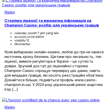
Klaten
Сторінка ліцензії та юридична інформація на
Champion Casino: розбір для українських гравців
calendar_month
7 jam yang lalu
account_circle
admin
visibility
12
0
Komentar
Коли вибираємо онлайн-казино, любов до гри не нанесе
нюточень кроку безпеки. Щетини про легальність, тип
ліцензії, вимоги регулятора в Україні – це сутність
довіри. Зручний доступ до ліцензійної сторінки
Champion Casino спрощує перевірку цих даних, навіть
для младших гравців, які носять реєстраційні обов’язки.
Дізнайтеся більше, подивіться профіль www.casino-
champion.in.ua/. У 2024 році український ринок азартних
ігор […]
Klaten