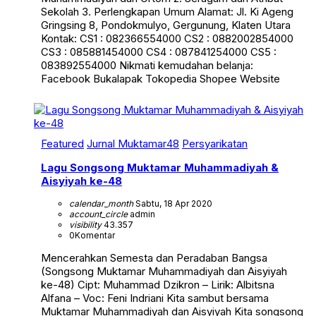
Sekolah 3. Perlengkapan Umum Alamat: Jl. Ki Ageng
Gringsing 8, Pondokmulyo, Gergunung, Klaten Utara
Kontak: CS1 : 082366554000 CS2 : 0882002854000
CS3 : 085881454000 CS4 : 087841254000 CS5 :
083892554000 Nikmati kemudahan belanja:
Facebook Bukalapak Tokopedia Shopee Website
Featured
Jurnal Muktamar48
Persyarikatan
Lagu Songsong Muktamar Muhammadiyah &
Aisyiyah ke-48
calendar_month
Sabtu, 18 Apr 2020
account_circle
admin
visibility
43.357
0
Komentar
Mencerahkan Semesta dan Peradaban Bangsa
(Songsong Muktamar Muhammadiyah dan Aisyiyah
ke-48) Cipt: Muhammad Dzikron – Lirik: Albitsna
Alfana – Voc: Feni Indriani Kita sambut bersama
Muktamar Muhammadiyah dan Aisyiyah Kita songsong