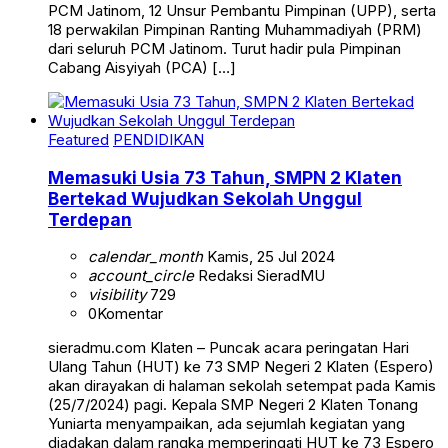
PCM Jatinom, 12 Unsur Pembantu Pimpinan (UPP), serta
18 perwakilan Pimpinan Ranting Muhammadiyah (PRM)
dari seluruh PCM Jatinom. Turut hadir pula Pimpinan
Cabang Aisyiyah (PCA) […]
Featured
PENDIDIKAN
Memasuki Usia 73 Tahun, SMPN 2 Klaten
Bertekad Wujudkan Sekolah Unggul
Terdepan
calendar_month
Kamis, 25 Jul 2024
account_circle
Redaksi SieradMU
visibility
729
0
Komentar
sieradmu.com Klaten – Puncak acara peringatan Hari
Ulang Tahun (HUT) ke 73 SMP Negeri 2 Klaten (Espero)
akan dirayakan di halaman sekolah setempat pada Kamis
(25/7/2024) pagi. Kepala SMP Negeri 2 Klaten Tonang
Yuniarta menyampaikan, ada sejumlah kegiatan yang
diadakan dalam rangka memperingati HUT ke 73 Espero