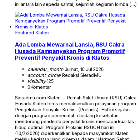
ini antara lain sepeda santai, sejumlah kegiaran lomba […]
Featured
Klaten
Ada Lomba Mewarnai Lansia, RSU Cakra
Husada Kampanyekan Program Promotif
Preventif Penyakit Kronis di Klatos
calendar_month
Jumat, 10 Jul 2026
account_circle
Redaksi SieradMU
visibility
125
0
Komentar
Sieradmu.com Klaten – Rumah Sakit Umum (RSU) Cakra
Husada Klaten terus memaksimalkan pelayanan program
Pengelolaan Penyakit Kronis (Prolanis). Hal ini sejalan
dengan program pemerintah dibidang kesehatan
mendorong penderita penyakit kronis mencapai kualitas
hidup optimal. Program Prolanis RSUCH hari ini
(10/7/2026) diperkenalkan kepada masyarakat Klaten
melalui kegiatan yang dikemas dalam “Harmoni Sehat