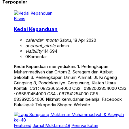
Terpopuler
Bisnis
Kedai Kepanduan
calendar_month
Sabtu, 18 Apr 2020
account_circle
admin
visibility
114.694
0
Komentar
Kedai Kepanduan menyediakan: 1. Perlengkapan
Muhammadiyah dan Ortom 2. Seragam dan Atribut
Sekolah 3. Perlengkapan Umum Alamat: Jl. Ki Ageng
Gringsing 8, Pondokmulyo, Gergunung, Klaten Utara
Kontak: CS1 : 082366554000 CS2 : 0882002854000 CS3
: 085881454000 CS4 : 087841254000 CS5 :
083892554000 Nikmati kemudahan belanja: Facebook
Bukalapak Tokopedia Shopee Website
Featured
Jurnal Muktamar48
Persyarikatan