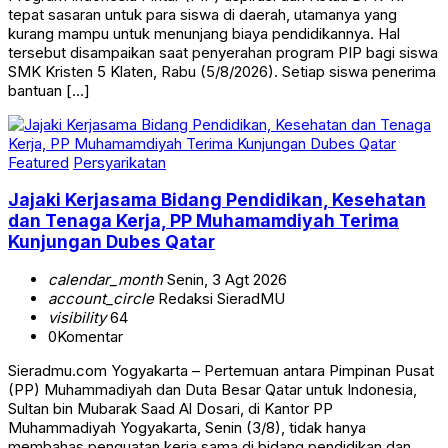
tepat sasaran untuk para siswa di daerah, utamanya yang
kurang mampu untuk menunjang biaya pendidikannya. Hal
tersebut disampaikan saat penyerahan program PIP bagi siswa
SMK Kristen 5 Klaten, Rabu (5/8/2026). Setiap siswa penerima
bantuan […]
Featured
Persyarikatan
Jajaki Kerjasama Bidang Pendidikan, Kesehatan
dan Tenaga Kerja, PP Muhamamdiyah Terima
Kunjungan Dubes Qatar
calendar_month
Senin, 3 Agt 2026
account_circle
Redaksi SieradMU
visibility
64
0
Komentar
Sieradmu.com Yogyakarta – Pertemuan antara Pimpinan Pusat
(PP) Muhammadiyah dan Duta Besar Qatar untuk Indonesia,
Sultan bin Mubarak Saad Al Dosari, di Kantor PP
Muhammadiyah Yogyakarta, Senin (3/8), tidak hanya
membahas penguatan kerja sama di bidang pendidikan dan