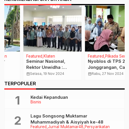
Featured
Klaten
Featured
Pilkada Serentak
Seminar Nasional,
Nyoblos di TPS 2 Desa
Rektor Unwidha :
Jonggrangan, Cabup
Generasi Z Harus Taat
Yoga Hardaya : Masih
calendar_month
Selasa, 19 Nov 2024
calendar_month
Rabu, 27 Nov 2024
Pajak Sumber
Optimis Yogas Menang !
…
TERPOPULER
Pendapatan Negara
Kedai Kepanduan
Bisnis
Lagu Songsong Muktamar
Muhammadiyah & Aisyiyah ke-48
Featured
Jurnal Muktamar48
Persyarikatan