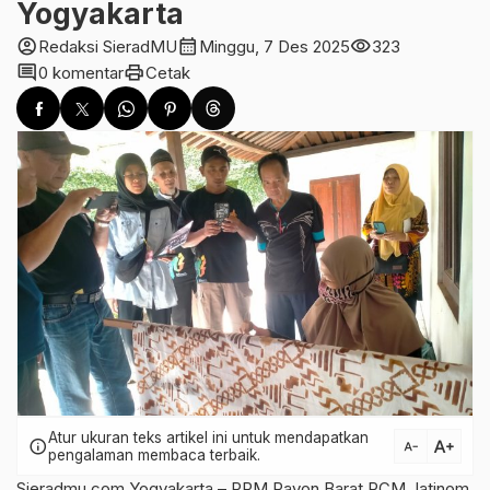
Yogyakarta
account_circle
calendar_month
visibility
Redaksi SieradMU
Minggu, 7 Des 2025
323
comment
print
0 komentar
Cetak
Atur ukuran teks artikel ini untuk mendapatkan
text_increase
info
text_decrease
pengalaman membaca terbaik.
Sieradmu.com Yogyakarta – PRM Rayon Barat PCM Jatinom