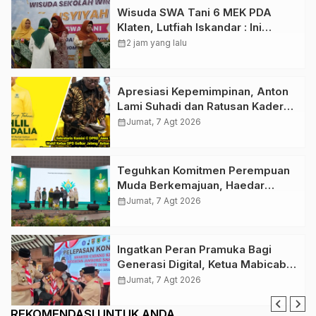
Wisuda SWA Tani 6 MEK PDA
Klaten, Lutfiah Iskandar : Ini
Menguatkan Gerakan Lumbung
calendar_month
2 jam yang lalu
Hidup ‘Aisyiyah
Apresiasi Kepemimpinan, Anton
Lami Suhadi dan Ratusan Kader
Golkar Klaten Ikut Rayakan Ultah
calendar_month
Jumat, 7 Agt 2026
Ke-50 Bahlil Lahadalia
Teguhkan Komitmen Perempuan
Muda Berkemajuan, Haedar
Nashir Buka Muktamar ke-15
calendar_month
Jumat, 7 Agt 2026
Nasyiatul Aisyiyah di Solo
Ingatkan Peran Pramuka Bagi
Generasi Digital, Ketua Mabicab
Gerakan Pramuka Klaten Lepas
calendar_month
Jumat, 7 Agt 2026
Puluhan Peserta Jamnas XII
REKOMENDASI UNTUK ANDA