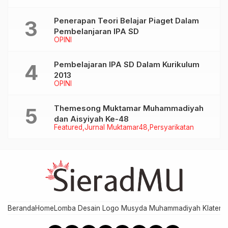
Penerapan Teori Belajar Piaget Dalam
Pembelanjaran IPA SD
OPINI
Pembelajaran IPA SD Dalam Kurikulum
2013
OPINI
Themesong Muktamar Muhammadiyah
dan Aisyiyah Ke-48
Featured
Jurnal Muktamar48
Persyarikatan
Beranda
Home
Lomba Desain Logo Musyda Muhammadiyah Klaten
M