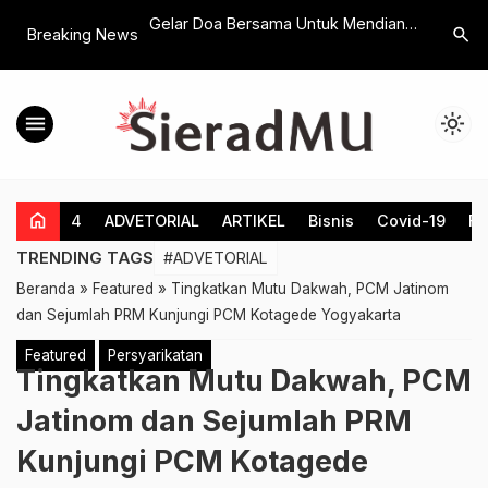
 Peserta, Rumah
Gelar Doa Bersama Untuk Mendiang
PCM Nga
search
Breaking News
lar Pentas Santri
Putra Kesayangan, Keluarga
Puluhan 
Hariyanto Santuni Anak Yatim dan
Muhamma
Duafa
menu
light_mode
home
4
ADVETORIAL
ARTIKEL
Bisnis
Covid-19
Fe
TRENDING TAGS
#ADVETORIAL
Beranda
»
Featured
»
Tingkatkan Mutu Dakwah, PCM Jatinom
dan Sejumlah PRM Kunjungi PCM Kotagede Yogyakarta
Featured
Persyarikatan
Tingkatkan Mutu Dakwah, PCM
Jatinom dan Sejumlah PRM
Kunjungi PCM Kotagede