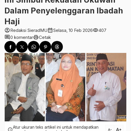
Dalam Penyelenggaran Ibadah
Haji
account_circle
calendar_month
visibility
Redaksi SieradMU
Selasa, 10 Feb 2026
407
comment
print
0 komentar
Cetak
Atur ukuran teks artikel ini untuk mendapatkan
text_increase
info
text_decrease