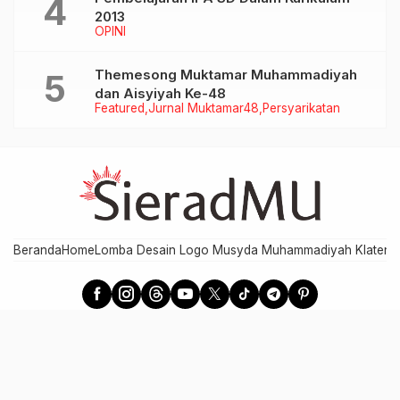
2013
OPINI
Themesong Muktamar Muhammadiyah
dan Aisyiyah Ke-48
Featured
Jurnal Muktamar48
Persyarikatan
Beranda
Home
Lomba Desain Logo Musyda Muhammadiyah Klaten
M
SieradMU - Berita Cepat, Akurat, dan Terpercaya
Developed by MPI PDM Klaten