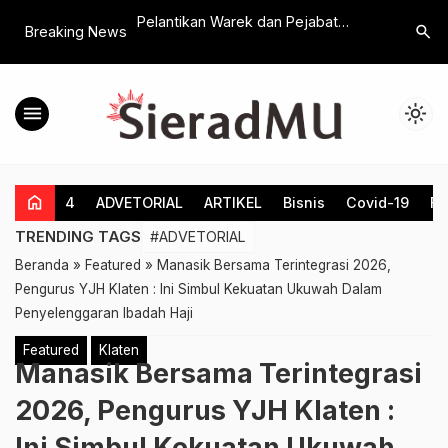
-7 Go-PRAKS, Yoga
Pelantikan Warek dan Pejabat
Dakwah R
search
Breaking News
Dukungan Nyalon
Struktural, UMKLA Targetkan
Merapi, 
Capaian Akreditasi Unggul Tahun
Pengajian
2028
menu
light_mode
home
4
ADVETORIAL
ARTIKEL
Bisnis
Covid-19
Fe
TRENDING TAGS
#ADVETORIAL
Beranda
»
Featured
»
Manasik Bersama Terintegrasi 2026,
Pengurus YJH Klaten : Ini Simbul Kekuatan Ukuwah Dalam
Penyelenggaran Ibadah Haji
Featured
Klaten
Manasik Bersama Terintegrasi
2026, Pengurus YJH Klaten :
Ini Simbul Kekuatan Ukuwah