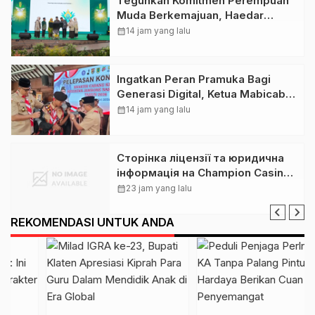
Teguhkan Komitmen Perempuan
Muda Berkemajuan, Haedar
Nashir Buka Muktamar ke-15
calendar_month
14 jam yang lalu
Nasyiatul Aisyiyah di Solo
Ingatkan Peran Pramuka Bagi
Generasi Digital, Ketua Mabicab
Gerakan Pramuka Klaten Lepas
calendar_month
14 jam yang lalu
Puluhan Peserta Jamnas XII
Сторінка ліцензії та юридична
інформація на Champion Casino:
розбір для українських гравців
calendar_month
23 jam yang lalu
REKOMENDASI UNTUK ANDA