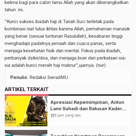
kelima bagi para calon tamu Allah yang akan diberangkatkan
tahun ini.
“Kunci sukses ibadah haji di Tanah Suci terletak pada
kombinasi niat tulus ikhlas karena Allah, pemahaman manasik
yang benar (sesuai tuntunan Rasulullah), kesabaran tinggi
menghadapi padatnya jemaah dan cuaca panas, serta
menjaga kesehatan fisik dan mental. Fokus pada ibadah,
perbanyak dzikir/doa, dan menjaga lisan dari perkataan sia-
sia adalah kunci meraih haji mabrur”,ujarnya. (nur)
Penulis
: Redaksi SieradMU
ARTIKEL TERKAIT
Apresiasi Kepemimpinan, Anton
Lami Suhadi dan Ratusan Kader
Golkar Klaten Ikut Rayakan Ultah
calendar_month
6 jam yang lalu
Ke-50 Bahlil Lahadalia