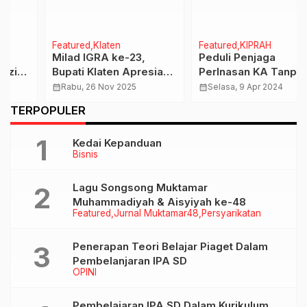
Featured
Klaten
Featured
KIPRAH
Milad IGRA ke-23,
Peduli Penjaga
Bupati Klaten Apresiasi
Perlnasan KA Tanpa
Kiprah Para Guru Dalam
Palang Pintu, Yoga
calendar_month
Rabu, 26 Nov 2025
calendar_month
Selasa, 9 Apr 2024
Mendidik Anak di Era
Hardaya Berikan Cuan
…
TERPOPULER
Global
Penyemangat
Kedai Kepanduan
Bisnis
Lagu Songsong Muktamar
Muhammadiyah & Aisyiyah ke-48
Featured
Jurnal Muktamar48
Persyarikatan
Penerapan Teori Belajar Piaget Dalam
Pembelanjaran IPA SD
OPINI
Pembelajaran IPA SD Dalam Kurikulum