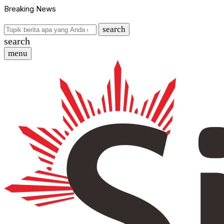
Breaking News
search
search
menu