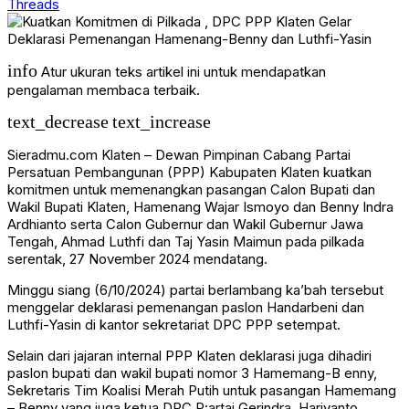
Threads
info
Atur ukuran teks artikel ini untuk mendapatkan
pengalaman membaca terbaik.
text_decrease
text_increase
Sieradmu.com Klaten – Dewan Pimpinan Cabang Partai
Persatuan Pembangunan (PPP) Kabupaten Klaten kuatkan
komitmen untuk memenangkan pasangan Calon Bupati dan
Wakil Bupati Klaten, Hamenang Wajar Ismoyo dan Benny Indra
Ardhianto serta Calon Gubernur dan Wakil Gubernur Jawa
Tengah, Ahmad Luthfi dan Taj Yasin Maimun pada pilkada
serentak, 27 November 2024 mendatang.
Minggu siang (6/10/2024) partai berlambang ka’bah tersebut
menggelar deklarasi pemenangan paslon Handarbeni dan
Luthfi-Yasin di kantor sekretariat DPC PPP setempat.
Selain dari jajaran internal PPP Klaten deklarasi juga dihadiri
paslon bupati dan wakil bupati nomor 3 Hamemang-B enny,
Sekretaris Tim Koalisi Merah Putih untuk pasangan Hamemang
– Benny yang juga ketua DPC P:artai Gerindra, Hariyanto,