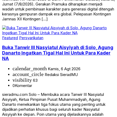
Jumat (7/8/2026). Gerakan Pramuka diharapkan menjadi
wadah untuk pembinaan karakter para generasi digital ditengah
kerasnya gempuran dampak era global. Pelepasan Kontingen
Jamnas XII Kontingen […]
Featured
Persyarikatan
Buka Tanwir III Nasyiatul Aisyiyah di Solo, Agung
Danarto Ingatkan Tigal Hal Ini Untuk Para Kader
NA
calendar_month
Kamis, 6 Agt 2026
account_circle
Redaksi SieradMU
visibility
63
0
Komentar
sieradmu.com Solo – Membuka acara Tanwir III Nasyiatul
Aisyiyah, Ketua Pimpinan Pusat Muhammadiyah, Agung
Danarto menekankan tiga fokus utama yang penting untuk
dijadikan perhatian khusus bagi seluruh kader Nasyiatul
Aisyiyah ke depan. Poin utama yang dijelaskannya adalah