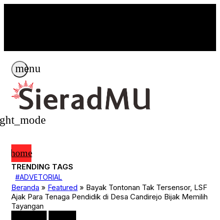
Breaking News
search
menu
ight_mode
home
TRENDING TAGS
4
#ADVETORIAL
ADVETORIAL
Beranda
»
Featured
»
Bayak Tontonan Tak Tersensor, LSF
ARTIKEL
Ajak Para Tenaga Pendidik di Desa Candirejo Bijak Memilih
Bisnis
Tayangan
Covid-19
Featured
Featured
Klaten