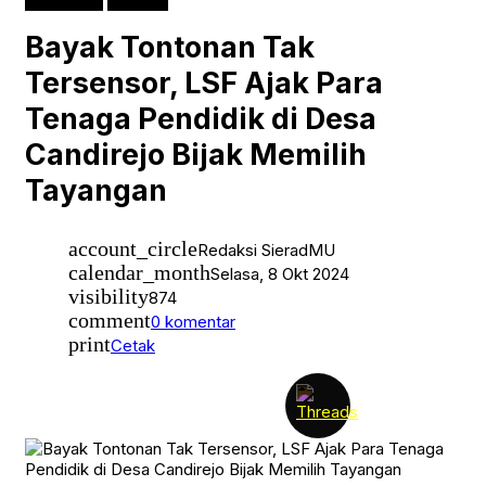
Games
HUKUM & KRIMINAL
Bayak Tontonan Tak
Jurnal Muktamar48
JURNAL MUSYDA XIV
Tersensor, LSF Ajak Para
KHASANAH RAMADHAN
KIPRAH
Tenaga Pendidik di Desa
Klaten
Klaten Terkini
Candirejo Bijak Memilih
KRONIK
KULINER
Tayangan
LEBARAN SEHAT DAN AMAN
News
OPINI
account_circle
Opini Kiprah
Redaksi SieradMU
PAGELARAN
calendar_month
Selasa, 8 Okt 2024
PATROLI
visibility
874
PEMILUSERENTAK2024
comment
0 komentar
PENDIDIKAN
Persyarikatan
print
Cetak
Pilkada Serentak
public
Ramadhan Karem
REPORTASE HAJI
SEPUTAR JOGJA
Solo Raya
SPORT