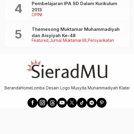
Pembelajaran IPA SD Dalam Kurikulum
2013
OPINI
Themesong Muktamar Muhammadiyah
dan Aisyiyah Ke-48
Featured
Jurnal Muktamar48
Persyarikatan
Beranda
Home
Lomba Desain Logo Musyda Muhammadiyah Klaten
M
SieradMU - Berita Cepat, Akurat, dan Terpercaya
Developed by MPI PDM Klaten