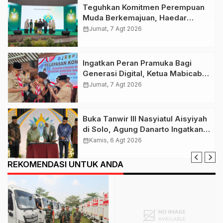
Teguhkan Komitmen Perempuan
Muda Berkemajuan, Haedar
Nashir Buka Muktamar ke-15
calendar_month
Jumat, 7 Agt 2026
Nasyiatul Aisyiyah di Solo
Ingatkan Peran Pramuka Bagi
Generasi Digital, Ketua Mabicab
Gerakan Pramuka Klaten Lepas
calendar_month
Jumat, 7 Agt 2026
Puluhan Peserta Jamnas XII
Buka Tanwir III Nasyiatul Aisyiyah
di Solo, Agung Danarto Ingatkan
Tigal Hal Ini Untuk Para Kader NA
calendar_month
Kamis, 6 Agt 2026
REKOMENDASI UNTUK ANDA