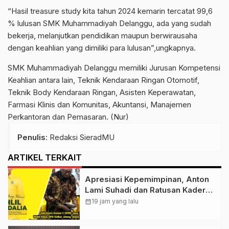
“Hasil treasure study kita tahun 2024 kemarin tercatat 99,6
% lulusan SMK Muhammadiyah Delanggu, ada yang sudah
bekerja, melanjutkan pendidikan maupun berwirausaha
dengan keahlian yang dimiliki para lulusan”,ungkapnya.
SMK Muhammadiyah Delanggu memiliki Jurusan Kompetensi
Keahlian antara lain, Teknik Kendaraan Ringan Otomotif,
Teknik Body Kendaraan Ringan, Asisten Keperawatan,
Farmasi Klinis dan Komunitas, Akuntansi, Manajemen
Perkantoran dan Pemasaran. (Nur)
Penulis
: Redaksi SieradMU
ARTIKEL TERKAIT
Apresiasi Kepemimpinan, Anton
Lami Suhadi dan Ratusan Kader
Golkar Klaten Ikut Rayakan Ultah
calendar_month
19 jam yang lalu
Ke-50 Bahlil Lahadalia