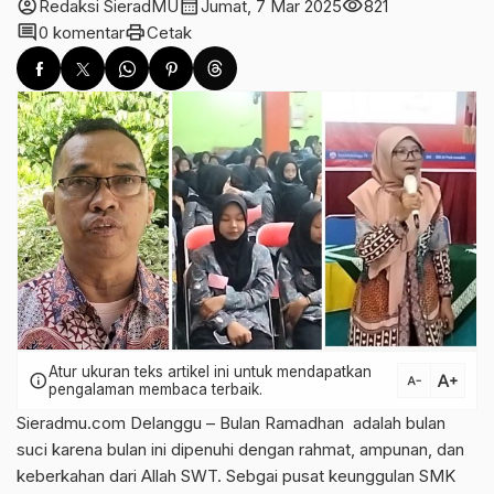
account_circle
calendar_month
visibility
Redaksi SieradMU
Jumat, 7 Mar 2025
821
comment
print
0 komentar
Cetak
Atur ukuran teks artikel ini untuk mendapatkan
text_increase
info
text_decrease
pengalaman membaca terbaik.
Sieradmu.com Delanggu – Bulan Ramadhan adalah bulan
suci karena bulan ini dipenuhi dengan rahmat, ampunan, dan
keberkahan dari Allah SWT. Sebgai pusat keunggulan SMK