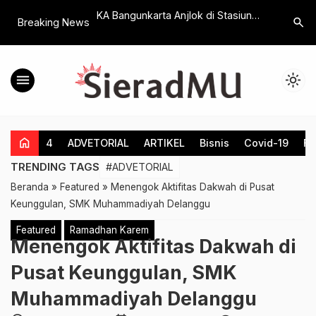
madhan Hadir di
KA Bangunkarta Anjlok di Stasiun
Peningka
search
Breaking News
ha, Group Cengkir
Bumi Ayu, Dampaknya Perjalanan
Melalui P
 Jadi Juara
Sejumlah KA Dialihkan Memutar
menu
light_mode
home
4
ADVETORIAL
ARTIKEL
Bisnis
Covid-19
Fe
TRENDING TAGS
#ADVETORIAL
Beranda
»
Featured
»
Menengok Aktifitas Dakwah di Pusat
Keunggulan, SMK Muhammadiyah Delanggu
Featured
Ramadhan Karem
Menengok Aktifitas Dakwah di
Pusat Keunggulan, SMK
Muhammadiyah Delanggu