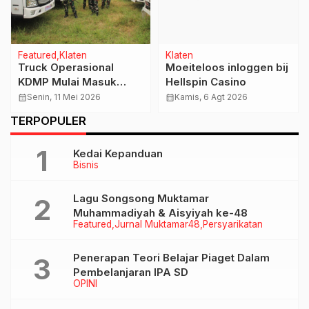
Featured
Klaten
Klaten
Truck Operasional
Moeiteloos inloggen bij
KDMP Mulai Masuk
Hellspin Casino
Klaten, Dandim Lakukan
calendar_month
Senin, 11 Mei 2026
calendar_month
Kamis, 6 Agt 2026
Pengecekan
TERPOPULER
Kelayakannya
Kedai Kepanduan
Bisnis
Lagu Songsong Muktamar
Muhammadiyah & Aisyiyah ke-48
Featured
Jurnal Muktamar48
Persyarikatan
Penerapan Teori Belajar Piaget Dalam
Pembelanjaran IPA SD
OPINI