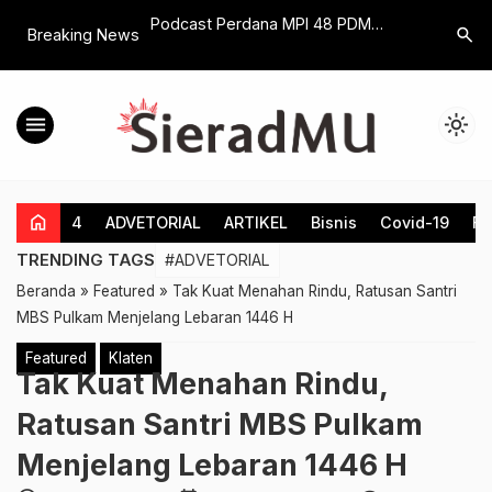
i Satuan Panjang
Podcast Perdana MPI 48 PDM
Siapkan 
search
Breaking News
 Dengan
Klaten , Hadirkan Tokoh Jamaah
Beradab S
elajaran
Tani Muhammadiyah
Cawas Har
menu
light_mode
home
4
ADVETORIAL
ARTIKEL
Bisnis
Covid-19
Fe
TRENDING TAGS
#ADVETORIAL
Beranda
»
Featured
»
Tak Kuat Menahan Rindu, Ratusan Santri
MBS Pulkam Menjelang Lebaran 1446 H
Featured
Klaten
Tak Kuat Menahan Rindu,
Ratusan Santri MBS Pulkam
Menjelang Lebaran 1446 H