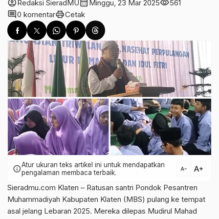
account_circle
calendar_month
visibility
Redaksi SieradMU
Minggu, 23 Mar 2025
561
comment
print
0 komentar
Cetak
Atur ukuran teks artikel ini untuk mendapatkan
text_increase
info
text_decrease
pengalaman membaca terbaik.
Sieradmu.com Klaten – Ratusan santri Pondok Pesantren
Muhammadiyah Kabupaten Klaten (MBS) pulang ke tempat
asal jelang Lebaran 2025. Mereka dilepas Mudirul Mahad