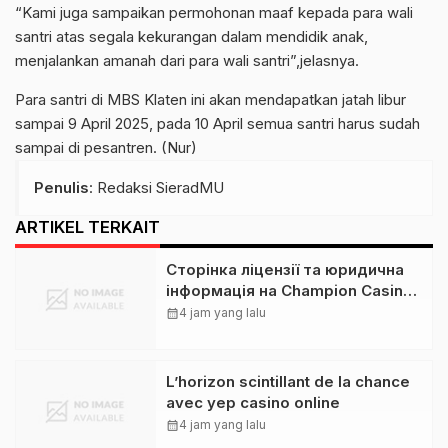
“Kami juga sampaikan permohonan maaf kepada para wali
santri atas segala kekurangan dalam mendidik anak,
menjalankan amanah dari para wali santri”,jelasnya.
Para santri di MBS Klaten ini akan mendapatkan jatah libur
sampai 9 April 2025, pada 10 April semua santri harus sudah
sampai di pesantren. (Nur)
Penulis
: Redaksi SieradMU
ARTIKEL TERKAIT
Сторінка ліцензії та юридична
інформація на Champion Casino:
розбір для українських гравців
calendar_month
4 jam yang lalu
L’horizon scintillant de la chance
avec yep casino online
calendar_month
4 jam yang lalu