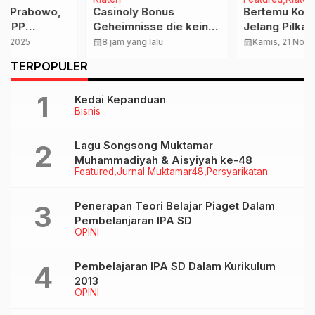
Casinoly Bonus
Bertemu Konstituen
Geheimnisse die kein
Jelang Pilkada,
Spieler kennt
Kadarwati : Saya Harus
calendar_month
8 jam yang lalu
calendar_month
Kamis, 21 Nov 2024
Tahu Perkembangan
…
TERPOPULER
dan Apa Yang Mereka
Inginkan
Kedai Kepanduan
Bisnis
Lagu Songsong Muktamar
Muhammadiyah & Aisyiyah ke-48
Featured
Jurnal Muktamar48
Persyarikatan
Penerapan Teori Belajar Piaget Dalam
Pembelanjaran IPA SD
OPINI
Pembelajaran IPA SD Dalam Kurikulum
2013
OPINI