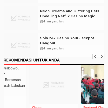
Neon Dreams and Glittering Bets
Unveiling Netflix Casino Magic
calendar_month
4 jam yang lalu
Spin 247 Casino Your Jackpot
Hangout
calendar_month
4 jam yang lalu
REKOMENDASI UNTUK ANDA
Klaten
Featured
Klaten