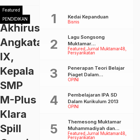
Featured
Kedai Kepanduan
PENDIDIKAN
Bisnis
Akhirussanah
Lagu Songsong
Angkatan
Muktamar
Featured
Jurnal Muktamar48
Muhammadiyah &
IX,
Persyarikatan
Aisyiyah ke-48
Kepala
Penerapan Teori Belajar
Piaget Dalam
OPINI
Pembelanjaran IPA SD
SMP
Pembelajaran IPA SD
M-Plus
Dalam Kurikulum 2013
OPINI
Klara
Themesong Muktamar
Spill
Muhammadiyah dan
Featured
Jurnal Muktamar48
Aisyiyah Ke-48
Persyarikatan