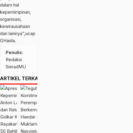
dalam hal
kepemimpinan,
organisasi,
kewirausahaan
dan lainnya”,ucap
GHaida.
Penulis
:
Redaksi
SieradMU
ARTIKEL TERKAIT
Apresiasi
Teguhkan
Kepemimpinan,
Komitmen
Anton Lami
Perempuan
7
15
Suhadi dan
Muda
jam
jam
calendar_month
calendar_month
Ratusan Kader
Berkemajuan,
yang
yang
Golkar Klaten
Haedar Nashir
lalu
lalu