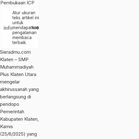
Atur ukuran
teks artikel ini
untuk
text_increase
info
mendapatkan
text_decrease
pengalaman
membaca
terbaik.
Sieradmu.com
Klaten – SMP
Muhammadiyah
Plus Klaten Utara
mengelar
akhirussanah yang
berlangsung di
pendopo
Pemerintah
Kabupaten Klaten,
Kamis
(25/6/2025) yang