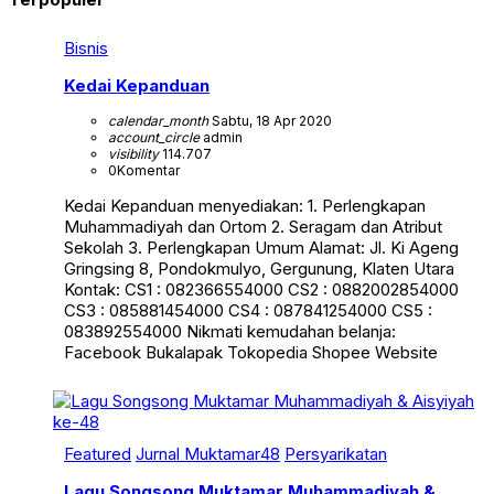
Bisnis
Kedai Kepanduan
calendar_month
Sabtu, 18 Apr 2020
account_circle
admin
visibility
114.707
0
Komentar
Kedai Kepanduan menyediakan: 1. Perlengkapan
Muhammadiyah dan Ortom 2. Seragam dan Atribut
Sekolah 3. Perlengkapan Umum Alamat: Jl. Ki Ageng
Gringsing 8, Pondokmulyo, Gergunung, Klaten Utara
Kontak: CS1 : 082366554000 CS2 : 0882002854000
CS3 : 085881454000 CS4 : 087841254000 CS5 :
083892554000 Nikmati kemudahan belanja:
Facebook Bukalapak Tokopedia Shopee Website
Featured
Jurnal Muktamar48
Persyarikatan
Lagu Songsong Muktamar Muhammadiyah &