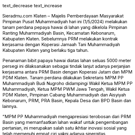
text_decrease
text_increase
Sieradmu.com Klaten – Majelis Pemberdayaan Masyarakat
Pimpinan Pusat Muhammadiyah hari ini (1/5/2024) melakukan
tanam perdana pepaya hawai di lahan yang dikelola Pimpinan
Ranting Muhammadiyah Basin, Kecamatan Kebonarum,
Kabupaten Klaten. Sebelumnya PRM melakukan kontrak
kerjasama dengan Koperasi Jamaah Tani Muhammadiyah
Kabupaten Klaten yang berlaku tiga tahun.
Penanaman bibit papaya hawai diatas lahan seluas 5000 meter
persegi ini dilaksanakan sebagai tindak lanjut adanya perjanjian
kerjasama antara PRM Basin dengan Koperasi Jatam dan MPM
PDM Klaten. Tanam perdana dilakukan Sekretaris MPM PP
Muhammadiyah Budi Nugroho didampingi Wakil Ketua MPM PP
Muhammadiyah, Ketua MPM PWM Jawa Tengah, Wakil Ketua
PDM Klaten, Pimpinan Cabang Muhammadiyah dan Aisyiyah
Kebonarum, PRM, PRA Basin, Kepala Desa dan BPD Basin dan
lainnya.
“MPM PP Muhammadiyah mengapresiasi terobosan dari PRM
Basin yang memanfaatkan lahan wakaf untuk pengembangan
pertanian, ini merupakan salah satu ikhtiar inovasi sosial yang
telah memenuhi empat ciri yakni adanya sinergitas