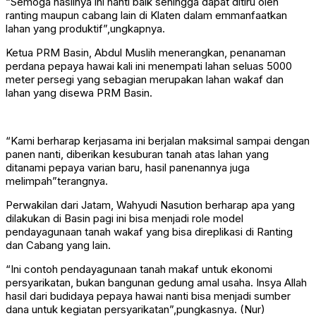
“Semoga hasilnya ini nanti baik sehingga dapat ditiru oleh
ranting maupun cabang lain di Klaten dalam emmanfaatkan
lahan yang produktif”,ungkapnya.
Ketua PRM Basin, Abdul Muslih menerangkan, penanaman
perdana pepaya hawai kali ini menempati lahan seluas 5000
meter persegi yang sebagian merupakan lahan wakaf dan
lahan yang disewa PRM Basin.
“Kami berharap kerjasama ini berjalan maksimal sampai dengan
panen nanti, diberikan kesuburan tanah atas lahan yang
ditanami pepaya varian baru, hasil panenannya juga
melimpah”terangnya.
Perwakilan dari Jatam, Wahyudi Nasution berharap apa yang
dilakukan di Basin pagi ini bisa menjadi role model
pendayagunaan tanah wakaf yang bisa direplikasi di Ranting
dan Cabang yang lain.
“Ini contoh pendayagunaan tanah makaf untuk ekonomi
persyarikatan, bukan bangunan gedung amal usaha. Insya Allah
hasil dari budidaya pepaya hawai nanti bisa menjadi sumber
dana untuk kegiatan persyarikatan”,pungkasnya. (Nur)