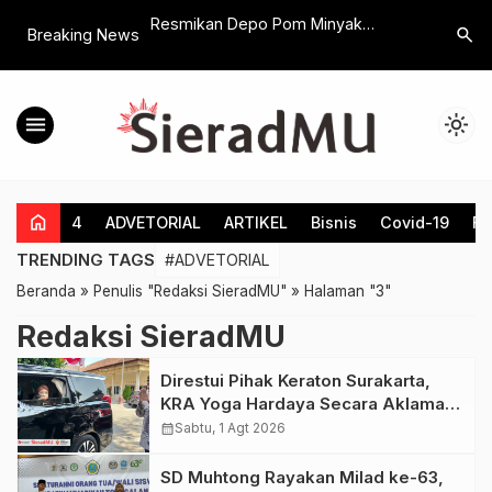
ropi
Resmikan Depo Pom Minyak
Konsolida
search
Breaking News
 KL Lazismu
Goreng di Sukoharjo,
Dukung Y
 Ringankan Beban
Kadiskopumdag : Ini Membantu
Bahlil S
Tenaga Kependidikan
Pemkab Cegah Kelangkaan
menu
light_mode
home
4
ADVETORIAL
ARTIKEL
Bisnis
Covid-19
Fe
TRENDING TAGS
#ADVETORIAL
Beranda
»
Penulis "Redaksi SieradMU"
»
Halaman "3"
Redaksi SieradMU
Direstui Pihak Keraton Surakarta,
KRA Yoga Hardaya Secara Aklamasi
Pimpin DPC Pakasa Klaten 2026-
calendar_month
Sabtu, 1 Agt 2026
2031
SD Muhtong Rayakan Milad ke-63,