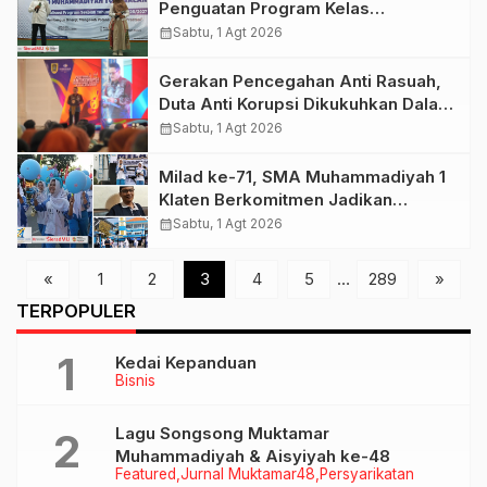
Penguatan Program Kelas
Internasional dan Peningkatan
calendar_month
Sabtu, 1 Agt 2026
Capaian Prestasi Jadi Prioritas
Gerakan Pencegahan Anti Rasuah,
Duta Anti Korupsi Dikukuhkan Dalam
Klaten Integrity Night
calendar_month
Sabtu, 1 Agt 2026
Milad ke-71, SMA Muhammadiyah 1
Klaten Berkomitmen Jadikan
Sekolah Unggul dan Siap Bersaing
calendar_month
Sabtu, 1 Agt 2026
Dikancah Internasional
«
1
2
3
4
5
…
289
»
TERPOPULER
Kedai Kepanduan
Bisnis
Lagu Songsong Muktamar
Muhammadiyah & Aisyiyah ke-48
Featured
Jurnal Muktamar48
Persyarikatan