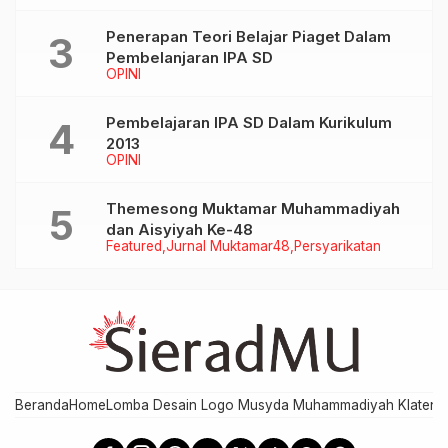
Penerapan Teori Belajar Piaget Dalam
Pembelanjaran IPA SD
OPINI
Pembelajaran IPA SD Dalam Kurikulum
2013
OPINI
Themesong Muktamar Muhammadiyah
dan Aisyiyah Ke-48
Featured
Jurnal Muktamar48
Persyarikatan
Beranda
Home
Lomba Desain Logo Musyda Muhammadiyah Klaten
M