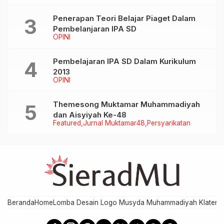
Penerapan Teori Belajar Piaget Dalam
Pembelanjaran IPA SD
OPINI
Pembelajaran IPA SD Dalam Kurikulum
2013
OPINI
Themesong Muktamar Muhammadiyah
dan Aisyiyah Ke-48
Featured
Jurnal Muktamar48
Persyarikatan
Beranda
Home
Lomba Desain Logo Musyda Muhammadiyah Klaten
M