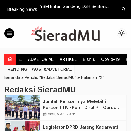
TODE
YBM Brilian Gandeng DSH Berikan
Koalisi P
search
Breaking News
 BLENDED
Bantuan dan Pendampingan Melalui
Buruh Re
EKOLAH DASAR PADA
Program Angkringan Harapan
di Pilkada
menu
light_mode
home
4
ADVETORIAL
ARTIKEL
Bisnis
Covid-19
Fe
TRENDING TAGS
#ADVETORIAL
Beranda
»
Penulis "Redaksi SieradMU"
»
Halaman "2"
Redaksi SieradMU
Jumlah Personilnya Melebihi
Personil TNI-Polri, Dirut PT Garda
Total Security Klaten Tegaskan
calendar_month
Rabu, 5 Agt 2026
Jangan Sepelekan Profesi Satpam
Legislator DPRD Jateng Kadarwati