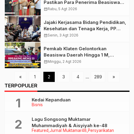
Pastikan Para Penerima Beasiswa
PIP Aspirasi Puan Maharani Tepat
calendar_month
Rabu, 5 Agt 2026
Sasaran
Jajaki Kerjasama Bidang Pendidikan,
Kesehatan dan Tenaga Kerja, PP
Muhamamdiyah Terima Kunjungan
calendar_month
Senin, 3 Agt 2026
Dubes Qatar
Pemkab Klaten Gelontorkan
Beasiswa Daerah Hingga 1 M,
Syaratnya Harus Daftar Kuliah Di
calendar_month
Minggu, 2 Agt 2026
Unwidha
«
1
2
3
4
…
289
»
TERPOPULER
Kedai Kepanduan
Bisnis
Lagu Songsong Muktamar
Muhammadiyah & Aisyiyah ke-48
Featured
Jurnal Muktamar48
Persyarikatan