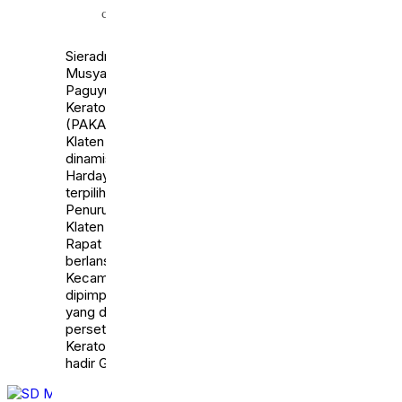
calendar_month
1 Agt
2026
Sieradmu.com Klaten –
Musyawarah Cabang,
Paguyuban Kawula
Keraton Surakarta
(PAKASA) Kabupaten
Klaten berlangsung
dinamis. KRA Yoga
Hardaya secara aklamasi
terpilih sebagai Ketua
Penurus Cabang Pakasa
Klaten Periode 2026-2031.
Rapat Pleno Muscab yang
berlansgung di aula Kantor
Kecamatan Jogonalan,
dipimpin KP. Probonagoro
yang diikuti sekitar 75
perseta . Dari pihak
Keraton Surakarta nampak
hadir Gusti Kanjeng […]