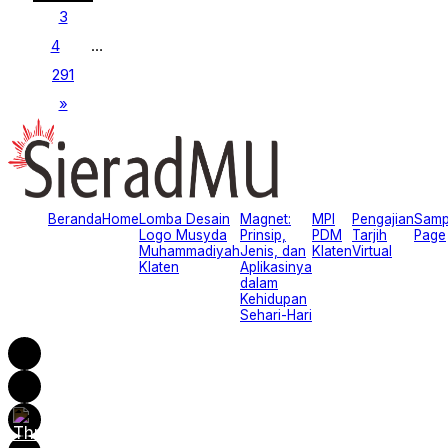
3
4
…
291
»
Beranda
Home
Lomba Desain
Magnet:
MPI
Pengajian
Samp
Logo Musyda
Prinsip,
PDM
Tarjih
Page
Muhammadiyah
Jenis, dan
Klaten
Virtual
Klaten
Aplikasinya
dalam
Kehidupan
Sehari-Hari