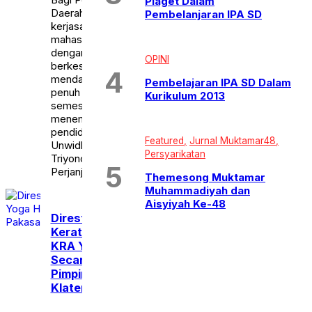
Piaget Dalam
Uncategorized
Daerah. Melaui perjanjian
Pembelanjaran IPA SD
WISATA & KULINER
kerjasama ini para
mahasiswa yang bergabung
dengan Unwidha
OPINI
berkesempatan
mendapatkan beasiswa
Pembelajaran IPA SD Dalam
penuh sampai dengan 8
Kurikulum 2013
semester selama
menempuh jenjang
pendidikan tinggi. Rektor
Featured
Jurnal Muktamar48
Unwidha Klaten, Profesor
Persyarikatan
Triyono mengatakan,
Perjanjian kerjasama […]
Themesong Muktamar
Muhammadiyah dan
Aisyiyah Ke-48
Direstui Pihak
Keraton Surakarta,
KRA Yoga Hardaya
Secara Aklamasi
Pimpin DPC Pakasa
Klaten 2026-2031
Sabtu,