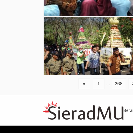
«
1
…
268
Bera