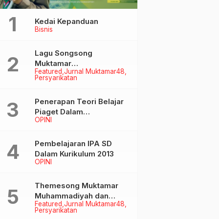
Kedai Kepanduan
Bisnis
Lagu Songsong
Muktamar
Featured
Jurnal Muktamar48
Muhammadiyah &
Persyarikatan
Aisyiyah ke-48
Penerapan Teori Belajar
Piaget Dalam
OPINI
Pembelanjaran IPA SD
Pembelajaran IPA SD
Dalam Kurikulum 2013
OPINI
Themesong Muktamar
Muhammadiyah dan
Featured
Jurnal Muktamar48
Aisyiyah Ke-48
Persyarikatan