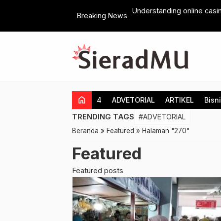
Jenis Siansi Sudah Ditawar 150 Juta
Understanding online casin
Breaking News
home
4
ADVETORIAL
ARTIKEL
Bisn
TRENDING TAGS
#ADVETORIAL
Beranda
»
Featured
»
Halaman "270"
Featured
Featured posts