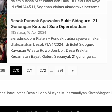
dalam nuansa Silaturahmi dan Halal Bi Halal Hari Raya
Idulfitri 1445 H, Segenap civitas akademika bersama
Yayasan Pendidikan Indonesia (YPI) di auditorium
FKPIP kampus setempat, Rabu (17/04/2024).
Besok Puncak Syawalan Bukit Sidoguro, 21
Kegiatan ini diawali dengan pembacaan ikrar halal bi
Gunungan Ketupat Siap Diperebutkan
halal oleh Doktor Tukiyo Magister Pendidikan, yang
calendar_month
Selasa, 16 Apr 2024
[…]
sieradmu.com Klaten – Puncak tradisi syawalan akan
dilaksanakan besok (17/4/2024) di Bukit Sidoguro,
Kawasan Wisata Rowo Jombor, Desa Krakitan,
Kecamatan Bayat Klaten. Sebanyak 21 gunungan
ketupat siap menjadi hidangan warga untuk
diperebutkan. “Kami juga menyiapkan 1000 ketupat
269
270
271
272
…
291
»
siap saji bagi para pengunjung yang datang di acara
grebeg syawal tersebut” Kepala Disbudporapar
Klaten, Sri Nugroho, kepada […]
nda
Home
Lomba Desain Logo Musyda Muhammadiyah Klaten
Magnet: 