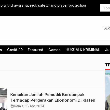
o withdrawals: speed, safety, and player protection
Lepas 201 
Sekolah Ru
BE
is
Covid-19
Featured
Games
HUKUM & KRIMINAL
Ju
T
Kenaikan Jumlah Pemudik Berdampak
Terhadap Pergerakan Ekononomi Di Klaten
calendar_month
Kamis, 18 Apr 2024