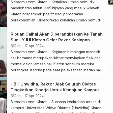
Sieradmu.com Klaten – Kenaikan jumlah pemudik
padalebaran tahun 1445 hijriyah yang masuk wilayah
Klaten berdampak positif bagi pergerakan
perekonomian. Diperkirakan kenaikan jumlah pemudik
tahun ini mencapai 23 % dibanding lebaran tahun
sebelumnya. Kepala Dinas Koperasi Usaha Kecil
Ribuan Calhaj Akan Diberangkatkan Ke Tanah
Menengah dan Perdagangan (DKUKMP) Kepala
Suci, YJHI Klaten Gelar Rakor Kesiapan
DKUKMP Kabupaten Klaten, Anang Widyatmoko
Manasik
calendar_month
Rabu, 17 Apr 2024
mengatakan, keanikan jumlah pemudik pada lebaran
Sieradmu.com Klaten – Kegiatan bimbingan manasik
tahun ini […]
haji bersama merupakan ikhtiar menyiapkan fisik dan
mental calon jamaah haji Klaten sebelum mereka
berangkat. Karena pada saat pelaksanaan ibadah haji
nantinya sangat membutuhkan kesehatan fisik, oleh
karena itu para calon jamaah haji mulai saat ini supaya
HBH Unwidha, Rektor Ajak Seluruh Civitas
menjaga kesehatannya dengan baik. Hal itu
Tingkatkan Kinerja Untuk Kemajuan Kampus
disampaikan Ketua Panitia Simulasi Manasik Haji, […]
calendar_month
Rabu, 17 Apr 2024
Sieradmu.com Klaten – Suasana keakraban terasa di
kampus Universitas Widya Dharma (Unwidha) Klaten