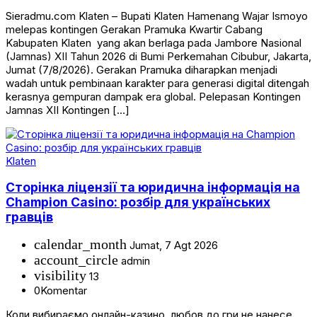
Sieradmu.com Klaten – Bupati Klaten Hamenang Wajar Ismoyo
melepas kontingen Gerakan Pramuka Kwartir Cabang
Kabupaten Klaten yang akan berlaga pada Jambore Nasional
(Jamnas) XII Tahun 2026 di Bumi Perkemahan Cibubur, Jakarta,
Jumat (7/8/2026). Gerakan Pramuka diharapkan menjadi
wadah untuk pembinaan karakter para generasi digital ditengah
kerasnya gempuran dampak era global. Pelepasan Kontingen
Jamnas XII Kontingen […]
Klaten
Сторінка ліцензії та юридична інформація на
Champion Casino: розбір для українських
гравців
calendar_month
Jumat, 7 Agt 2026
account_circle
admin
visibility
13
0
Komentar
Коли вибираємо онлайн-казино, любов до гри не нанесе