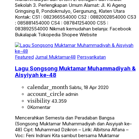
Sekolah 3. Perlengkapan Umum Alamat: Jl. Ki Ageng
Gringsing 8, Pondokmulyo, Gergunung, Klaten Utara
Kontak: CS1 : 082366554000 CS2 : 0882002854000 CS3
: 085881454000 CS4 : 087841254000 CS5 :
083892554000 Nikmati kemudahan belanja: Facebook
Bukalapak Tokopedia Shopee Website
Featured
Jurnal Muktamar48
Persyarikatan
Lagu Songsong Muktamar Muhammadiyah &
Aisyiyah ke-48
calendar_month
Sabtu, 18 Apr 2020
account_circle
admin
visibility
43.359
0
Komentar
Mencerahkan Semesta dan Peradaban Bangsa
(Songsong Muktamar Muhammadiyah dan Aisyiyah ke-
48) Cipt: Muhammad Dzikron – Lirik: Albitsna Alfana –
Voc: Feni Indriani Kita sambut bersama Muktamar