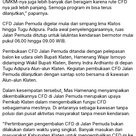
UMKM-nya juga lebih banyak dan beragam karena rute CFD
nya jadi lebih panjang. Semoga program ini bisa terus
dilanjutkan,” paparnya.
CFD Jalan Pemuda digelar mulai dari simpang lima Klatos
hingga Tugu Adipura. Pada awal penyelenggaraannya, ruas
Jalan Pemuda ditutup untuk lalulintas kendaraan bermotor mulai
pukul 06.00 hingga 09.00 WIB.
Pembukaan CFD Jalan Pemuda ditandai dengan pelepasan
balon ke udara oleh Bupati Klaten, Hamenang Wajar Ismoyo
didampingi Wakil Bupati Klaten, Benny Indra Ardhianto di depan
Tugu Adipura Alun-alun Klaten. Kegiatan pembukaan CFD Jalan
Pemuda dilanjutkan dengan santap soto bersama di kawasan
Alun-alun Klaten.
Dalam kesempatan tersebut, Mas Hamenang menyampaikan
dikembalikannya CFD di Jalan Pemuda merupakan upaya
Pemkab Klaten dalam mengembalikan fungsi CFD
sebagaimana mestinya. Di antaranya sebagai kawasan tanpa
polusi dan pusat aktivitas masyarakat tanpa mesin kendaraan.
“Pertimbangan pengembalian CFD di Jalan Pemuda bukan
dilakukan dalam waktu yang singkat. Banyak masukan dari
masyarakat Kabupaten Klaten untuk mengembalikan CFD ini ke