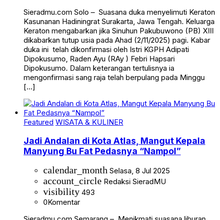
Sieradmu.com Solo – Suasana duka menyelimuti Keraton
Kasunanan Hadiningrat Surakarta, Jawa Tengah. Keluarga
Keraton mengabarkan jika Sinuhun Pakubuwono (PB) XIII
dikabarkan tutup usia pada Ahad (2/11/2025) pagi. Kabar
duka ini telah dikonfirmasi oleh Istri KGPH Adipati
Dipokusumo, Raden Ayu (RAy ) Febri Hapsari
Dipokusumo. Dalam keterangan tertulisnya ia
mengonfirmasi sang raja telah berpulang pada Minggu
[…]
Featured
WISATA & KULINER
Jadi Andalan di Kota Atlas, Mangut Kepala
Manyung Bu Fat Pedasnya “Nampol”
calendar_month
Selasa, 8 Jul 2025
account_circle
Redaksi SieradMU
visibility
493
0
Komentar
Sieradmu.com Semarang – Menikmati suasana liburan