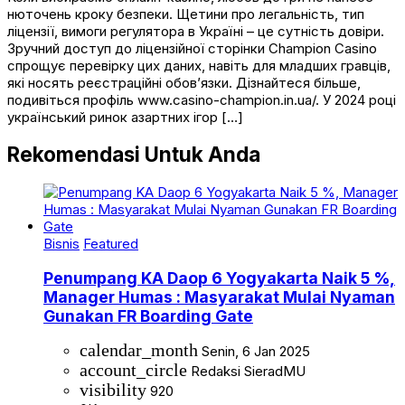
нюточень кроку безпеки. Щетини про легальність, тип
ліцензії, вимоги регулятора в Україні – це сутність довіри.
Зручний доступ до ліцензійної сторінки Champion Casino
спрощує перевірку цих даних, навіть для младших гравців,
які носять реєстраційні обов’язки. Дізнайтеся більше,
подивіться профіль www.casino-champion.in.ua/. У 2024 році
український ринок азартних ігор […]
Rekomendasi Untuk Anda
Bisnis
Featured
Penumpang KA Daop 6 Yogyakarta Naik 5 %,
Manager Humas : Masyarakat Mulai Nyaman
Gunakan FR Boarding Gate
calendar_month
Senin, 6 Jan 2025
account_circle
Redaksi SieradMU
visibility
920