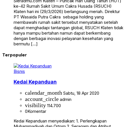
Sieradmu.com Klaten – Puncak Hari Ulang Tahun (HUT)
ke-42 Rumah Sakit Umum Cakra Husada (RSUCH)
Klaten hari ini (29/3/2026) berlangsung meriah. Direktur
PT Wasaida Putra Cakra sebagai holding yang
membawahi rumah sakit tersebut menyatakan setelah
dapat menghadapi tantangan global, RSUCH Klaten tidak
hanya mampu bertahan namun dapat berkembang
dengan berbagai inovasi pelayanan kesehatan yang
bermutu […]
Terpopuler
Bisnis
Kedai Kepanduan
calendar_month
Sabtu, 18 Apr 2020
account_circle
admin
visibility
114.700
0
Komentar
Kedai Kepanduan menyediakan: 1. Perlengkapan
Muhammadiyah dan Ortom 2. Seragam dan Atribut