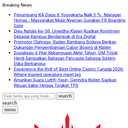
Breaking News
Penumpang KA Daop 6 Yogyakarta Naik 5 %, Manager
Humas : Masyarakat Mulai Nyaman Gunakan FR Boarding
Gate
Dies Natalis ke-56, Unwidha Klaten Kuatkan Komitmen
Sebagai Kampus Berdampak di Era Digital
Promotor Olahraga, Raden Bambang Sridaya Berikan
Dukungan Pengembangan Cabor Boxing di Klaten
Sosialisasi 4 Pilar Kebangsaan Akhir Tahun, GM Totok
Herdi Sampaikan Bahasan Pancasila Sebagai Sistem
Etika Berbangsa
Experience the thrill of Best Online Casino Canada 2026:
Where trusted operators meet big
Amankan Suara Luthfi-Yasin, Gerindra Klaten Siapkan
Ribuan Saksi Hingga Tingkat TPS
search
search
menu