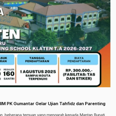
MIM PK Gumantar Gelar Ujian Tahfidz dan Parenting
n, beberapa temuan yang mengarah kepada Mantan Bupati