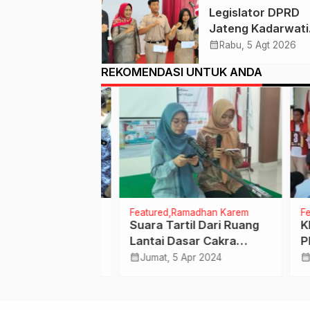
Legislator DPRD
Jateng Kadarwati
Pastikan Para
calendar_month
Rabu, 5 Agt 2026
Penerima Beasisw
REKOMENDASI UNTUK ANDA
Aspirasi Puan
Maharani Tepat
Sasaran
RAH
Featured
Ramadhan Karem
Featu
atusan Paket
Suara Tartil Dari Ruang
KPU 
ntuk Dhuafa,
Lantai Dasar Cakra
Plen
Hariyanto Ajak
Square, Ternyata Nakes
Urut
calendar_month
calendar_month
 Mar 2026
Jumat, 5 Apr 2024
Sen
cunya
Sedang Ikuti Ini
Cawa