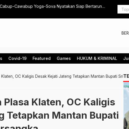
cah di Klaten, Anton Lami Suhadi DPRD Jateng
Kantongi 24
 Muda
Pingginnya
BE
is
Covid-19
Featured
Games
HUKUM & KRIMINAL
Ju
T
Klaten, OC Kaligis Desak Kejati Jateng Tetapkan Mantan Bupati Sri
Plasa Klaten, OC Kaligis
ng Tetapkan Mantan Bupati
ersangka