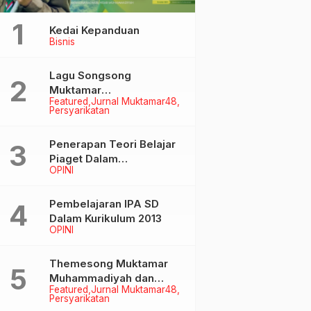
Kedai Kepanduan
Bisnis
Lagu Songsong
Muktamar
Featured
Jurnal Muktamar48
Muhammadiyah &
Persyarikatan
Aisyiyah ke-48
Penerapan Teori Belajar
Piaget Dalam
OPINI
Pembelanjaran IPA SD
Pembelajaran IPA SD
Dalam Kurikulum 2013
OPINI
Themesong Muktamar
Muhammadiyah dan
Featured
Jurnal Muktamar48
Aisyiyah Ke-48
Persyarikatan