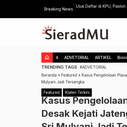
up Yoga-Sova Nyatakan Siap Bertarung
Pagelaran Wayang Wong Bo
Breaking News
Apresiasi Kiprah Seniman
home
4
ADVETORIAL
ARTIKEL
Bisn
TRENDING TAGS
#ADVETORIAL
Beranda
»
Featured
»
Kasus Pengelolaan Plasa 
Mulyani Jadi Tersangka
Featured
Klaten Terkini
Kasus Pengelolaan 
Desak Kejati Jate
Sri Mulyani Jadi T