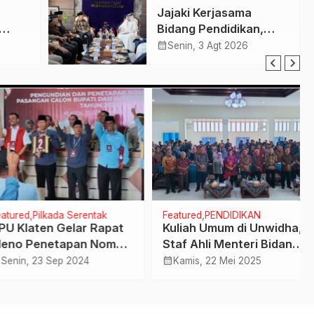
Jajaki Kerjasama
Sepelekan Profesi
Bidang Pendidikan,
Satpam
Kesehatan dan Tenaga
calendar_month
Senin, 3 Agt 2026
a PIP
Kerja, PP
Muhamamdiyah Terima
Kunjungan Dubes
Qatar
red
Pilkada Serentak
Featured
PENDIDIKAN
Klaten Gelar Rapat
Kuliah Umum di Unwidha,
o Penetapan Nomor
Staf Ahli Menteri Bidang
 Paslon Cabup
Penguatan Ekosistem
calendar_month
in, 23 Sep 2024
Kamis, 22 Mei 2025
bup , Ini Hasilnya
Kemendiktisaintek
Dorong Kampus
Bertransformasi 4.0