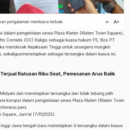
text_increase
atkan pengalaman membaca terbaik.
text_decrease
i dalam pengelolaan sewa Plaza Klaten (Klaten Town Square),
Otto Cornelis (OC) Kaligis sebagai kuasa hukum FS, Bos PT
gka mendesak Kejaksaan Tinggi untuk sesegera mungkin
i, sekaligusmenetapkan sebagai tersangka dalam kasus ini.
Terjual Ratusan Ribu Seat, Pemesanan Arus Balik
Mulyani dan menetapkan tersangka dan tidak tebang pilih
na korupsi dalam pengelolaan sewa Plaza Klaten (Klaten Town
nferensi pers
Square, Jum’at (7/11/2025).
n Tinggi Jawa tengah baru menetapkan 4 tersangka dalam kasus