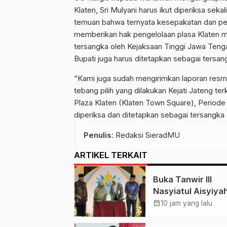
Klaten, Sri Mulyani harus ikut diperiksa sek
temuan bahwa ternyata kesepakatan dan perse
memberikan hak pengelolaan plasa Klaten
tersangka oleh Kejaksaan Tinggi Jawa Tenga
Bupati juga harus ditetapkan sebagai tersan
“Kami juga sudah mengirimkan laporan resm
tebang pilih yang dilakukan Kejati Jateng 
Plaza Klaten (Klaten Town Square), Periode 
diperiksa dan ditetapkan sebagai tersangka 
Penulis
: Redaksi SieradMU
ARTIKEL TERKAIT
Buka Tanwir III
Nasyiatul Aisyiyah
Solo, Agung Dana
calendar_month
10 jam yang lalu
Ingatkan Tigal Hal 
Untuk Para Kader