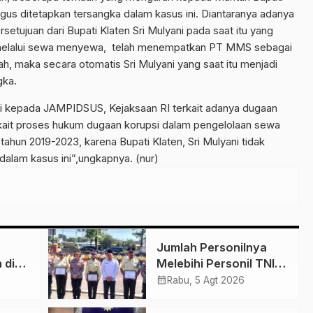
aligus ditetapkan tersangka dalam kasus ini. Diantaranya adanya
tujuan dari Bupati Klaten Sri Mulyani pada saat itu yang
 melalui sewa menyewa, telah menempatkan PT MMS sebagai
h, maka secara otomatis Sri Mulyani yang saat itu menjadi
gka.
i kepada JAMPIDSUS, Kejaksaan RI terkait adanya dugaan
terkait proses hukum dugaan korupsi dalam pengelolaan sewa
tahun 2019-2023, karena Bupati Klaten, Sri Mulyani tidak
dalam kasus ini”,ungkapnya. (nur)
Jumlah Personilnya
 di
Melebihi Personil TNI-
rto
Polri, Dirut PT Garda
calendar_month
Rabu, 5 Agt 2026
Ini
Total Security Klaten
 NA
Tegaskan Jangan