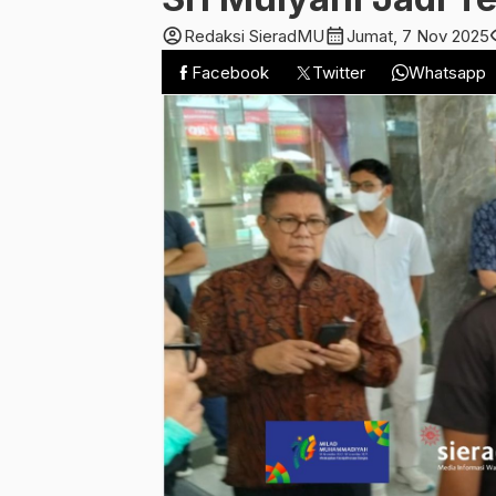
account_circle
calendar_month
vis
Redaksi SieradMU
Jumat, 7 Nov 2025
Facebook
Twitter
Whatsapp