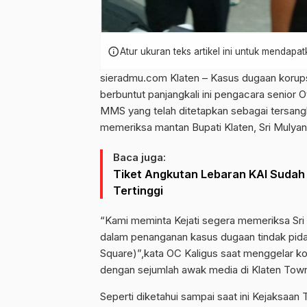
info
Atur ukuran teks artikel ini untuk mendap
sieradmu.com Klaten – Kasus dugaan korups
berbuntut panjangkali ini pengacara senior 
MMS yang telah ditetapkan sebagai tersan
memeriksa mantan Bupati Klaten, Sri Mulyan
Baca juga:
Tiket Angkutan Lebaran KAI Sudah 
Tertinggi
“Kami meminta Kejati segera memeriksa Sri 
dalam penanganan kasus dugaan tindak pida
Square)”,kata OC Kaligus saat menggelar ko
dengan sejumlah awak media di Klaten Town 
Seperti diketahui sampai saat ini Kejaksaa