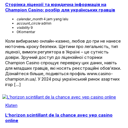
Сторінка ліцензії та юридична інформація на
Champion Casino: розбір для українських гравців
calendar_month
4 jam yang lalu
account_circle
admin
visibility
9
0
Komentar
Коли вибираємо онлайн-казино, любов до гри не нанесе
нюточень кроку безпеки. Щетини про легальність, тип
ліцензії, вимоги регулятора в Україні – це сутність
довіри. Зручний доступ до ліцензійної сторінки
Champion Casino спрощує перевірку цих даних, навіть
для младших гравців, які носять реєстраційні обов’язки.
Дізнайтеся більше, подивіться профіль www.casino-
champion.in.ua/. У 2024 році український ринок азартних
ігор […]
Klaten
L’horizon scintillant de la chance avec yep casino
online