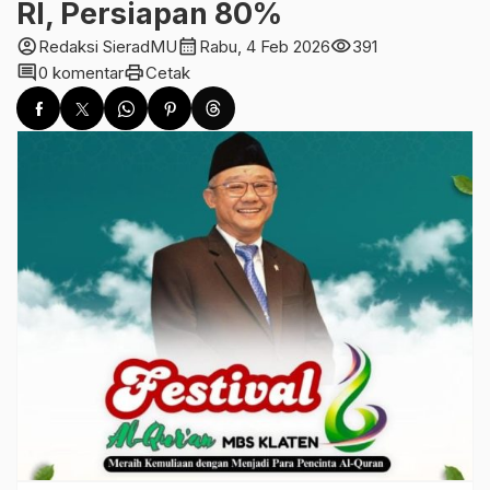
RI, Persiapan 80%
account_circle
calendar_month
visibility
Redaksi SieradMU
Rabu, 4 Feb 2026
391
comment
print
0 komentar
Cetak