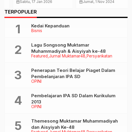
Limaribuan Peserta
Sova Janjikan Anggaran
calendar_month
Sabtu, 17 Jan 2026
calendar_month
Jumat, 1 Nov 2024
Festival Al-Qur’an 6
1M Untuk FKUB Klaten
TERPOPULER
MBS Klaten Ikuti
Munaqosah
Kedai Kepanduan
Bisnis
Lagu Songsong Muktamar
Muhammadiyah & Aisyiyah ke-48
Featured
Jurnal Muktamar48
Persyarikatan
Penerapan Teori Belajar Piaget Dalam
Pembelanjaran IPA SD
OPINI
Pembelajaran IPA SD Dalam Kurikulum
2013
OPINI
Themesong Muktamar Muhammadiyah
dan Aisyiyah Ke-48
Featured
Jurnal Muktamar48
Persyarikatan