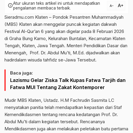
Atur ukuran teks artikel ini untuk mendapatkan
text_increase
info
text_decrease
pengalaman membaca terbaik.
Sieradmu.com Klaten – Pondok Pesantren Muhammadiyah
(MBS) Klaten akan menggelar puncak kegiatan dakwah
Festival Al-Qur’an 6 yang akan digelar pada 8 Februari 2026
di Graha Bung Karno, Kelurahan Buntalan, Kecamatan Klaten
Tengah, Klaten, Jawa Tengah. Menteri Pendidikan Dasar dan
Menengah, Prof. Dr. Abdul Mu’ti, M.Ed. dijadwalkan akan
hadirdalam wisuda tahfidz se-Jawa Tersebut.
Baca juga:
Lazismu Gelar Ziska Talk Kupas Fatwa Tarjih dan
Fatwa MUI Tentang Zakat Kontemporer
Mudir MBS Klaten, Ustadz. H.M Fachrudin Sasmita LC
menyatakan panitia telah mendapatkan kepastian dari Staf
Kemendikdasmen tentang rencana kedatangan Prof. Dr.
Abdul Mu’ti dalam kegiatan tersebut. Rencananya
Mendikdasmen juga akan melakukan peletakan batu pertama