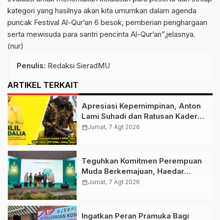
kategori yang hasilnya akan kita umumkan dalam agenda
puncak Festival Al-Qur’an 6 besok, pemberian penghargaan
serta mewisuda para santri pencinta Al-Qur’an”,jelasnya.
(nur)
Penulis
: Redaksi SieradMU
ARTIKEL TERKAIT
Apresiasi Kepemimpinan, Anton
Lami Suhadi dan Ratusan Kader
Golkar Klaten Ikut Rayakan Ultah
calendar_month
Jumat, 7 Agt 2026
Ke-50 Bahlil Lahadalia
Teguhkan Komitmen Perempuan
Muda Berkemajuan, Haedar
Nashir Buka Muktamar ke-15
calendar_month
Jumat, 7 Agt 2026
Nasyiatul Aisyiyah di Solo
Ingatkan Peran Pramuka Bagi