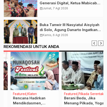
Generasi Digital, Ketua Mabicab
Gerakan Pramuka Klaten Lepas
calendar_month
Jumat, 7 Agt 2026
Puluhan Peserta Jamnas XII
Buka Tanwir III Nasyiatul Aisyiyah
di Solo, Agung Danarto Ingatkan
Tigal Hal Ini Untuk Para Kader NA
calendar_month
Kamis, 6 Agt 2026
REKOMENDASI UNTUK ANDA
Featured
Klaten
Featured
Pilkada Serentak
Rencana Hadirkan
Berani Beda, Jika
Mendikdasmen,
Menang Pilkada, Yoga-