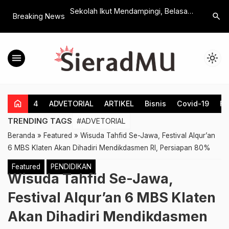
 Hudi Juwana DPRD
Sekolah Ikut Mendampingi, Belasan
Spinbara
search
Breaking News
an Relawan dan
Siswa SMA Muhamamdiyah 1 Klaten
Elite Gam
Lolos SNBP 2025
menu
light_mode
home
4
ADVETORIAL
ARTIKEL
Bisnis
Covid-19
Fe
TRENDING TAGS
#ADVETORIAL
Beranda
»
Featured
»
Wisuda Tahfid Se-Jawa, Festival Alqur’an
6 MBS Klaten Akan Dihadiri Mendikdasmen RI, Persiapan 80%
Featured
PENDIDIKAN
Wisuda Tahfid Se-Jawa,
Festival Alqur’an 6 MBS Klaten
Akan Dihadiri Mendikdasmen