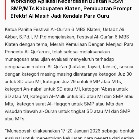
Workshop Aplikasi Kecerdasan Buatan K3SM
SMP/MTs Kabupaten Klaten, Pembuatan Prompt
Efektif AI Masih Jadi Kendala Para Guru
Ketua Panitia Festival Al-Qur’an 6 MBS Klaten, Ustadz Ali
Akbar, S.Pd.I, M.P.d menjelaskan, Festival Al-Qur’an 6 MBS
Klaten dengan tema, Meraih Kemuliaan Dengan Menjadi Para
Pencinta Al-Qur’an ini, telah selesai melaksanakan
munaqosah atau ujian evaluasi menyeluruh terhadap
penguasaan materi Al-Qur’an (hafalan, tajwid, tahsin), sesuai
dengan kategori masing masing diantaranya ketegori Juz 30
untuk SD atau MI, kategori Juz 29 untuk SMP atau MTs,
kategori An-naba’ untuk SD atau MI, kategori ‘Abasa untuk
SD atau MI, kategori Al-Mulk untuk SD atau MI dan SMP atau
Mts, kategori surat Al-Haqqoh untuk SMP atau Mts dan
wisudah tilawah al-Quran untuk tingkat SD atau MI dan SMP
atau MTs.
“Munaqosah dilaksanakan 17-20 Januari 2026 sebagai bentuk
evaluasi untuk menentukan kelulusan para peserta dari setiap