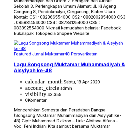
Muhammadiyah dan Ortom 2. Seragam dan Atribut
Sekolah 3. Perlengkapan Umum Alamat: Jl. Ki Ageng
Gringsing 8, Pondokmulyo, Gergunung, Klaten Utara
Kontak: CS1 : 082366554000 CS2 : 0882002854000 CS3
: 085881454000 CS4 : 087841254000 CS5 :
083892554000 Nikmati kemudahan belanja: Facebook
Bukalapak Tokopedia Shopee Website
Featured
Jurnal Muktamar48
Persyarikatan
Lagu Songsong Muktamar Muhammadiyah &
Aisyiyah ke-48
calendar_month
Sabtu, 18 Apr 2020
account_circle
admin
visibility
43.355
0
Komentar
Mencerahkan Semesta dan Peradaban Bangsa
(Songsong Muktamar Muhammadiyah dan Aisyiyah ke-
48) Cipt: Muhammad Dzikron – Lirik: Albitsna Alfana –
Voc: Feni Indriani Kita sambut bersama Muktamar