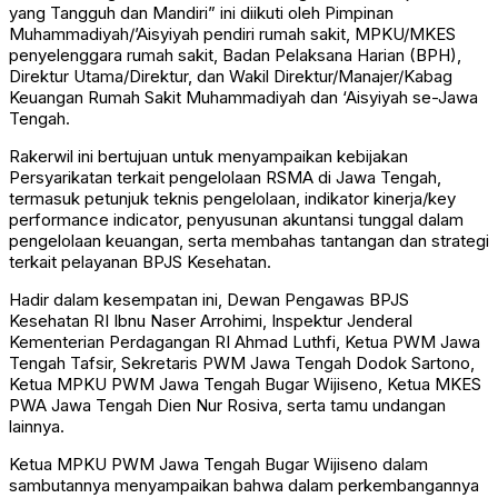
yang Tangguh dan Mandiri” ini diikuti oleh Pimpinan
Muhammadiyah/’Aisyiyah pendiri rumah sakit, MPKU/MKES
penyelenggara rumah sakit, Badan Pelaksana Harian (BPH),
Direktur Utama/Direktur, dan Wakil Direktur/Manajer/Kabag
Keuangan Rumah Sakit Muhammadiyah dan ‘Aisyiyah se-Jawa
Tengah.
Rakerwil ini bertujuan untuk menyampaikan kebijakan
Persyarikatan terkait pengelolaan RSMA di Jawa Tengah,
termasuk petunjuk teknis pengelolaan, indikator kinerja/key
performance indicator, penyusunan akuntansi tunggal dalam
pengelolaan keuangan, serta membahas tantangan dan strategi
terkait pelayanan BPJS Kesehatan.
Hadir dalam kesempatan ini, Dewan Pengawas BPJS
Kesehatan RI Ibnu Naser Arrohimi, Inspektur Jenderal
Kementerian Perdagangan RI Ahmad Luthfi, Ketua PWM Jawa
Tengah Tafsir, Sekretaris PWM Jawa Tengah Dodok Sartono,
Ketua MPKU PWM Jawa Tengah Bugar Wijiseno, Ketua MKES
PWA Jawa Tengah Dien Nur Rosiva, serta tamu undangan
lainnya.
Ketua MPKU PWM Jawa Tengah Bugar Wijiseno dalam
sambutannya menyampaikan bahwa dalam perkembangannya