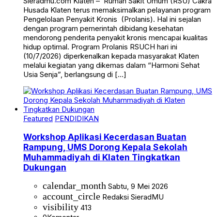
Sieradmu.com Klaten – Rumah Sakit Umum (RSU) Cakra
Husada Klaten terus memaksimalkan pelayanan program
Pengelolaan Penyakit Kronis (Prolanis). Hal ini sejalan
dengan program pemerintah dibidang kesehatan
mendorong penderita penyakit kronis mencapai kualitas
hidup optimal. Program Prolanis RSUCH hari ini
(10/7/2026) diperkenalkan kepada masyarakat Klaten
melalui kegiatan yang dikemas dalam “Harmoni Sehat
Usia Senja”, berlangsung di […]
Featured
PENDIDIKAN
Workshop Aplikasi Kecerdasan Buatan
Rampung, UMS Dorong Kepala Sekolah
Muhammadiyah di Klaten Tingkatkan
Dukungan
calendar_month
Sabtu, 9 Mei 2026
account_circle
Redaksi SieradMU
visibility
413