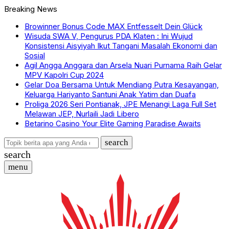
Breaking News
Browinner Bonus Code MAX Entfesselt Dein Glück
Wisuda SWA V, Pengurus PDA Klaten : Ini Wujud
Konsistensi Aisyiyah Ikut Tangani Masalah Ekonomi dan
Sosial
Agil Angga Anggara dan Arsela Nuari Purnama Raih Gelar
MPV Kapolri Cup 2024
Gelar Doa Bersama Untuk Mendiang Putra Kesayangan,
Keluarga Hariyanto Santuni Anak Yatim dan Duafa
Proliga 2026 Seri Pontianak, JPE Menangi Laga Full Set
Melawan JEP, Nurlaili Jadi Libero
Betarino Casino Your Elite Gaming Paradise Awaits
search
search
menu