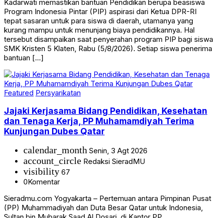
Kadarwati memastikan bantuan Pendidikan berupa beasiswa
Program Indonesia Pintar (PIP) aspirasi dari Ketua DPR-RI
tepat sasaran untuk para siswa di daerah, utamanya yang
kurang mampu untuk menunjang biaya pendidikannya. Hal
tersebut disampaikan saat penyerahan program PIP bagi siswa
SMK Kristen 5 Klaten, Rabu (5/8/2026). Setiap siswa penerima
bantuan […]
Featured
Persyarikatan
Jajaki Kerjasama Bidang Pendidikan, Kesehatan
dan Tenaga Kerja, PP Muhamamdiyah Terima
Kunjungan Dubes Qatar
calendar_month
Senin, 3 Agt 2026
account_circle
Redaksi SieradMU
visibility
67
0
Komentar
Sieradmu.com Yogyakarta – Pertemuan antara Pimpinan Pusat
(PP) Muhammadiyah dan Duta Besar Qatar untuk Indonesia,
Sultan bin Mubarak Saad Al Dosari, di Kantor PP