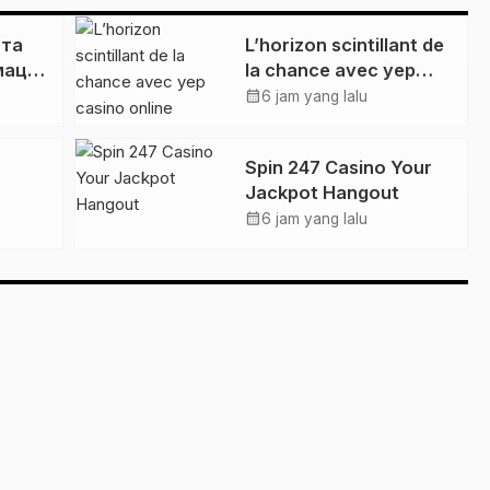
 та
L’horizon scintillant de
мація
la chance avec yep
no:
casino online
calendar_month
6 jam yang lalu
ців
Spin 247 Casino Your
Jackpot Hangout
calendar_month
6 jam yang lalu