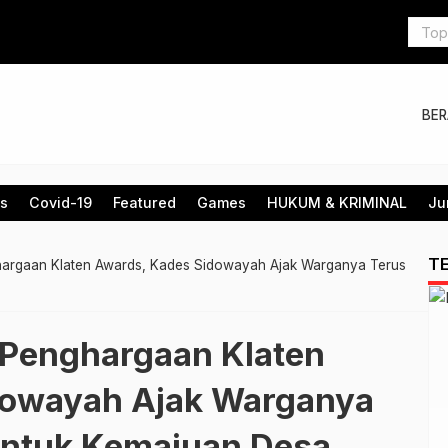
BE
is
Covid-19
Featured
Games
HUKUM & KRIMINAL
Ju
T
hargaan Klaten Awards, Kades Sidowayah Ajak Warganya Terus
 Penghargaan Klaten
dowayah Ajak Warganya
Untuk Kemajuan Desa