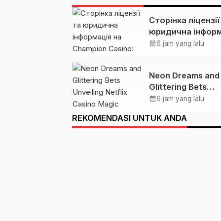
Сторінка ліцензії
юридична інфор
на Champion Casi
calendar_month
6 jam yang lalu
розбір для
українських грав
Neon Dreams and
Glittering Bets
Unveiling Netflix
calendar_month
6 jam yang lalu
Casino Magic
REKOMENDASI UNTUK ANDA