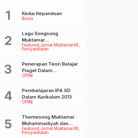
Kedai Kepanduan
Bisnis
Lagu Songsong
Muktamar
Featured
Jurnal Muktamar48
Muhammadiyah &
Persyarikatan
Aisyiyah ke-48
Penerapan Teori Belajar
Piaget Dalam
OPINI
Pembelanjaran IPA SD
Pembelajaran IPA SD
Dalam Kurikulum 2013
OPINI
Themesong Muktamar
Muhammadiyah dan
Featured
Jurnal Muktamar48
Aisyiyah Ke-48
Persyarikatan