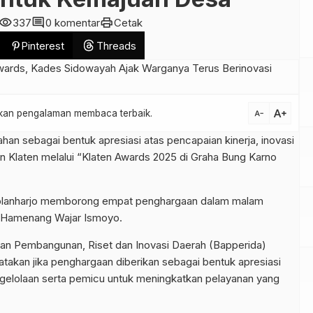
isibility
comment
print
337
0 komentar
Cetak
Pinterest
Threads
text_increase
atkan pengalaman membaca terbaik.
text_decrease
n sebagai bentuk apresiasi atas pencapaian kinerja, inovasi
n Klaten melalui “Klaten Awards 2025 di Graha Bung Karno
olanharjo memborong empat penghargaan dalam malam
, Hamenang Wajar Ismoyo.
n Pembangunan, Riset dan Inovasi Daerah (Bapperida)
akan jika penghargaan diberikan sebagai bentuk apresiasi
ngelolaan serta pemicu untuk meningkatkan pelayanan yang