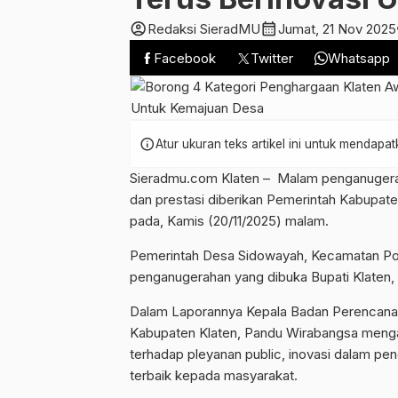
account_circle
calendar_month
v
Redaksi SieradMU
Jumat, 21 Nov 2025
Facebook
Twitter
Whatsapp
info
Atur ukuran teks artikel ini untuk mendap
Sieradmu.com Klaten – Malam penganugeraha
dan prestasi diberikan Pemerintah Kabupate
pada, Kamis (20/11/2025) malam.
Pemerintah Desa Sidowayah, Kecamatan P
penganugerahan yang dibuka Bupati Klaten
Dalam Laporannya Kepala Badan Perencanaa
Kabupaten Klaten, Pandu Wirabangsa mengat
terhadap pleyanan public, inovasi dalam pe
terbaik kepada masyarakat.