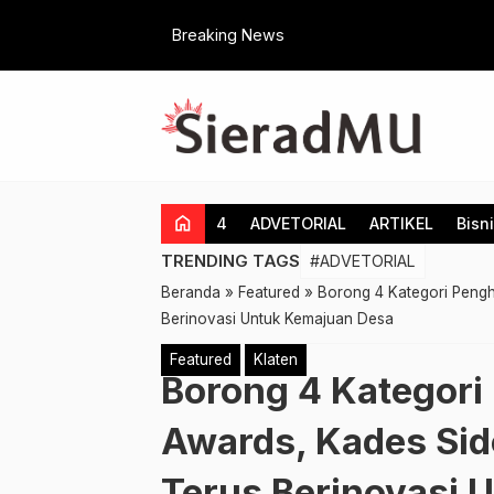
Breaking News
home
4
ADVETORIAL
ARTIKEL
Bisn
TRENDING TAGS
#ADVETORIAL
Beranda
»
Featured
»
Borong 4 Kategori Peng
Berinovasi Untuk Kemajuan Desa
Featured
Klaten
Borong 4 Kategori
Awards, Kades Si
Terus Berinovasi 