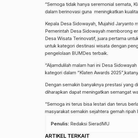
“Semoga tidak hanya seremonial semata, K
dalam berinovasi guna meningkatkan kualita
Kepala Desa Sidowayah, Mujahid Jaryanto m
Pemerintah Desa Sidowayah memborong empa
Desa Wisata Terinovatif, juara pertama unt
untuk kategori destinasi wisata dengan pen
pengelolaan BUMDes terbaik.
“Aljamdulilah malam hari ini Desa Sidoway
kategori dalam “Klaten Awards 2025”,katany
Dengan semakin banyaknya prestasi yang 
diharapkan dapat meningatkan semangat war
“Semoga ini terus bisa lestari dan terus be
masyarakat semakin sejahtera gemah ripah l
Penulis
: Redaksi SieradMU
ARTIKEL TERKAIT