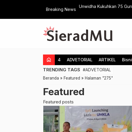
an Kegiatan Penguatan Fundraising
Unwidha Kukuhkan 75 Guru
Breaking News
Mendidik
home
4
ADVETORIAL
ARTIKEL
Bisn
TRENDING TAGS
#ADVETORIAL
Beranda
»
Featured
»
Halaman "275"
Featured
Featured posts