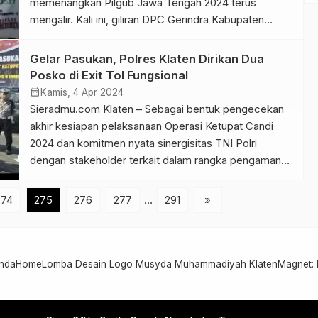
memenangkan Pilgub Jawa Tengah 2024 terus
mengalir. Kali ini, giliran DPC Gerindra Kabupaten
Klaten berdeklarasi, Kamis (4/4/2024) di salah satu
rumah makan yang berada di Kecamatan Klaten
Gelar Pasukan, Polres Klaten Dirikan Dua
Tengah, Klaten. Dalam deklarasi memenangkan
Posko di Exit Tol Fungsional
Sudaryono, DPC Gerindra Kabupaten Klaten
calendar_month
Kamis, 4 Apr 2024
menghadirkan seluruh pimpinan, perwakilan seluruh
Sieradmu.com Klaten – Sebagai bentuk pengecekan
[…]
akhir kesiapan pelaksanaan Operasi Ketupat Candi
2024 dan komitmen nyata sinergisitas TNI Polri
dengan stakeholder terkait dalam rangka pengamanan
mudik dan perayaan hari raya Idul Fitri 1445 H, Polres
Klaten melaksanakan apel gelar pasukan. Acara yang
274
275
276
277
…
291
»
dipimpin oleh Wakil Bupati Klaten, Yoga Hardaya.
Dandim 0723/Klaten serta Kapolres Klaten AKBP. […]
nda
Home
Lomba Desain Logo Musyda Muhammadiyah Klaten
Magnet: 