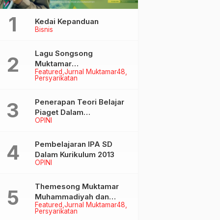
Kedai Kepanduan
Bisnis
Lagu Songsong
Muktamar
Featured
Jurnal Muktamar48
Muhammadiyah &
Persyarikatan
Aisyiyah ke-48
Penerapan Teori Belajar
Piaget Dalam
OPINI
Pembelanjaran IPA SD
Pembelajaran IPA SD
Dalam Kurikulum 2013
OPINI
Themesong Muktamar
Muhammadiyah dan
Featured
Jurnal Muktamar48
Aisyiyah Ke-48
Persyarikatan