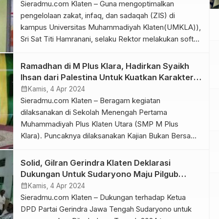
Sieradmu.com Klaten – Guna mengoptimalkan
pengelolaan zakat, infaq, dan sadaqah (ZIS) di
kampus Universitas Muhammadiyah Klaten(UMKLA)),
Sri Sat Titi Hamranani, selaku Rektor melakukan soft
launching kantor layanan Lazismu UMKLA, Kamis
(5/4/2024). Soft Launching ditandai dengan
Ramadhan di M Plus Klara, Hadirkan Syaikh
pengguntingan pita oleh Rektor UMKLA didampingi
Ihsan dari Palestina Untuk Kuatkan Karakter
Badan Pelaksanan Harian (BPH) UMKLA, Profesor
Siswa
calendar_month
Kamis, 4 Apr 2024
Wisnu Untoro , Ketua Lazismu UMY, Syamsudin dan
Sieradmu.com Klaten – Beragam kegiatan
[…]
dilaksanakan di Sekolah Menengah Pertama
Muhammadiyah Plus Klaten Utara (SMP M Plus
Klara). Puncaknya dilaksanakan Kajian Bukan Bersama
dengan menghadirkan Syaikh Ihsan Hamudah dari
Palestina terkait dengan konflik di Gaza yang terus
Solid, Gilran Gerindra Klaten Deklarasi
berkepanjangan. Selain dihadiri para siswa dan wali,
Dukungan Untuk Sudaryono Maju Pilgub
Kajian Buka Puasa dengan tema Pulihkan Palestina
Jateng
calendar_month
Kamis, 4 Apr 2024
Jaga Al-Aqsha ini jug […]
Sieradmu.com Klaten – Dukungan terhadap Ketua
DPD Partai Gerindra Jawa Tengah Sudaryono untuk