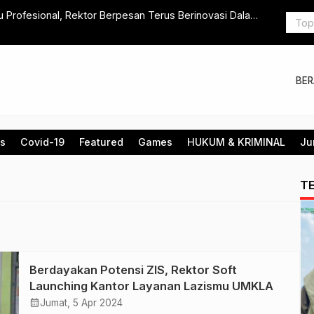
 Profesional, Rektor Berpesan Terus Berinovasi Dalam
Peresmian 
BE
is
Covid-19
Featured
Games
HUKUM & KRIMINAL
Ju
T
Berdayakan Potensi ZIS, Rektor Soft
Launching Kantor Layanan Lazismu UMKLA
calendar_month
Jumat, 5 Apr 2024