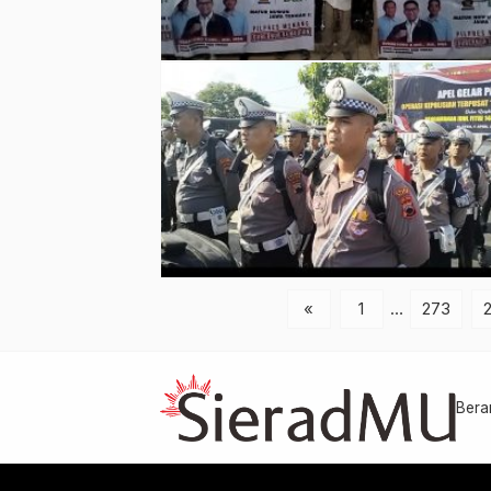
«
1
…
273
Bera