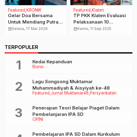
Featured
Featured
SPORT
LEBARAN SEHAT DAN
Kalahkan Megawati dan
AMAN
Temannya, Jakarta
Lebaran Kedua, Jumlah
Popsivo Polwan Juara
calendar_month
Minggu, 23 Jun 2024
Penumpang KA Turun di
Fase Reguler Proliga
Daop VI Mencapai 23
calendar_month
Kamis, 11 Apr 2024
2024
Ribu Lebih
TERPOPULER
Kedai Kepanduan
Bisnis
Lagu Songsong Muktamar
Muhammadiyah & Aisyiyah ke-48
Featured
Jurnal Muktamar48
Persyarikatan
Penerapan Teori Belajar Piaget Dalam
Pembelanjaran IPA SD
OPINI
Pembelajaran IPA SD Dalam Kurikulum