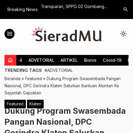
erkoalisi di PIlkada,
Transparan, SPPG 02 Gombang
Perkuat L
search
Breaking News
Ketua Gerindra
Cawas Lakukan Food Safety Menu
Milenial,
MBG, Hasilnya Zero Zat Berbahaya
Gelar Kej
menu
light_mode
home
4
ADVETORIAL
ARTIKEL
Bisnis
Covid-19
Fe
TRENDING TAGS
#ADVETORIAL
Beranda
»
Featured
»
Dukung Program Swasembada Pangan
Nasional, DPC Gerindra Klaten Salurkan Bantuan Alsintan Ke
Sejumlah Gapoktan
Featured
Klaten
Dukung Program Swasembada
Pangan Nasional, DPC
Gerindra Klaten Salurkan