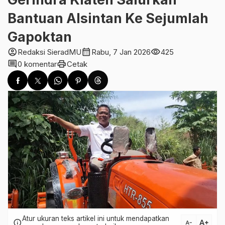
Bantuan Alsintan Ke Sejumlah
Gapoktan
account_circle
calendar_month
visibility
Redaksi SieradMU
Rabu, 7 Jan 2026
425
comment
print
0 komentar
Cetak
Atur ukuran teks artikel ini untuk mendapatkan
text_increase
info
text_decrease