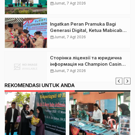
Nashir Buka Muktamar ke-15
calendar_month
Jumat, 7 Agt 2026
Nasyiatul Aisyiyah di Solo
Ingatkan Peran Pramuka Bagi
Generasi Digital, Ketua Mabicab
Gerakan Pramuka Klaten Lepas
calendar_month
Jumat, 7 Agt 2026
Puluhan Peserta Jamnas XII
Сторінка ліцензії та юридична
інформація на Champion Casino:
розбір для українських гравців
calendar_month
Jumat, 7 Agt 2026
REKOMENDASI UNTUK ANDA