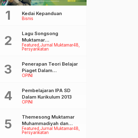
Kedai Kepanduan
Bisnis
Lagu Songsong
Muktamar
Featured
Jurnal Muktamar48
Muhammadiyah &
Persyarikatan
Aisyiyah ke-48
Penerapan Teori Belajar
Piaget Dalam
OPINI
Pembelanjaran IPA SD
Pembelajaran IPA SD
Dalam Kurikulum 2013
OPINI
Themesong Muktamar
Muhammadiyah dan
Featured
Jurnal Muktamar48
Aisyiyah Ke-48
Persyarikatan