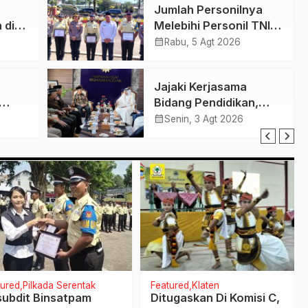
Jumlah Personilnya
 di
Melebihi Personil TNI-
rto
Polri, Dirut PT Garda
calendar_month
Rabu, 5 Agt 2026
Ini
Total Security Klaten
 NA
Tegaskan Jangan
Jajaki Kerjasama
Sepelekan Profesi
Bidang Pendidikan,
Satpam
Kesehatan dan Tenaga
calendar_month
Senin, 3 Agt 2026
a PIP
Kerja, PP
Muhamamdiyah Terima
Kunjungan Dubes
Qatar
red
Pilkada Serentak
Featured
Klaten
bdit Binsatpam
Ditugaskan Di Komisi C,