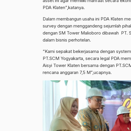
asset ini agar memiliki manfaat secara ek
PDA Klaten”,katanya.
Dalam membangun usaha ini PDA Klaten menuru
survey dengan menggandeng sejumlah pihak y
dengan SM Tower Malioboro dibawah PT. Sy
dalam bisnis perhotelan.
“Kami sepakat bekerjasama dengan syste
PT.SCM Yogyakarta, secara legal PDA memb
Aisyi Tower Klaten bersama dengan PT.SCM
rencana anggaran 7,5 M”,ucapnya.