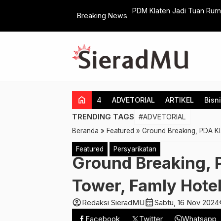
 Majelis Tabligh Muhammadiyah Se-Solo Raya
Inilah Suasana Iftar 
Breaking News
Hari
home
4
ADVETORIAL
ARTIKEL
Bisn
TRENDING TAGS
#ADVETORIAL
Beranda
»
Featured
»
Ground Breaking, PDA Kl
Featured
Persyarikatan
Ground Breaking, P
Tower, Famly Hote
account_circle
calendar_month
vi
Redaksi SieradMU
Sabtu, 16 Nov 2024
Facebook
Twitter
Whatsapp