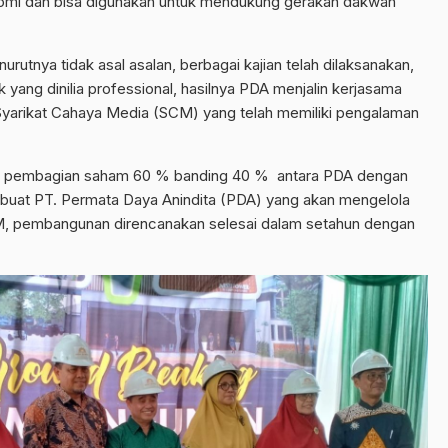
onomi dan bisa digunakan untuk mendukung gerakan dakwah
tnya tidak asal asalan, berbagai kajian telah dilaksanakan,
ang dinilia professional, hasilnya PDA menjalin kerjasama
arikat Cahaya Media (SCM) yang telah memiliki pengalaman
m pembagian saham 60 % banding 40 % antara PDA dengan
uat PT. Permata Daya Anindita (PDA) yang akan mengelola
, pembangunan direncanakan selesai dalam setahun dengan