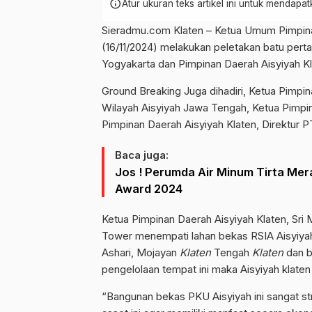
info
Atur ukuran teks artikel ini untuk mendap
Sieradmu.com Klaten – Ketua Umum Pimpinan 
(16/11/2024) melakukan peletakan batu pe
Yogyakarta dan Pimpinan Daerah Aisyiyah Kl
Ground Breaking Juga dihadiri, Ketua Pim
Wilayah Aisyiyah Jawa Tengah, Ketua Pimp
Pimpinan Daerah Aisyiyah Klaten, Direktur P
Baca juga:
Jos ! Perumda Air Minum Tirta Mer
Award 2024
Ketua Pimpinan Daerah Aisyiyah Klaten, Sri
Tower menempati lahan bekas RSIA Aisyiyah 
Ashari, Mojayan
Klaten
Tengah
Klaten
dan b
pengelolaan tempat ini maka Aisyiyah klaten
“Bangunan bekas PKU Aisyiyah ini sangat st