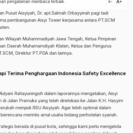
text_increase
atkan pengalaman membaca terbaik.
text_decrease
Pusat Aisyiyah, Dr. apt.Salmah Orbayyinah pagi tadi
rtama pembangunan Aisyi Tower kerjasama antara PT.SCM
aten.
pinan Wilayah Muhammadiyah Jawa Tengah, Ketua Pimpinan
inan Daerah Muhamamdiyah Klaten, Ketua dan Pengurus
T.SCM, Direktur PT.PDA dan lainnya.
api Terima Penghargaan Indonesia Safety Excellence
 Mulyani Rahayuningsih dalam laporannya mengatakan, Aisyi
di Jalan Pramuka yang telah direlokasi ke Jalan K.H. Hasyim
erubah menjadi RSU Aisyiyah. Agar lebih optimal dalam
 berencana merintis amal usaha bidang perhotelan syariah.
rategis berada di pusat kota, sehingga kami perlu mengelola