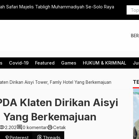
di Masjid Nabawi, Ratusan Ribu Paket Takjil Disediakan Setiap
Pasar
Beban
BE
is
Covid-19
Featured
Games
HUKUM & KRIMINAL
Ju
T
aten Dirikan Aisyi Tower, Famly Hotel Yang Berkemajuan
DA Klaten Dirikan Aisyi
l Yang Berkemajuan
sibility
comment
print
2.202
0 komentar
Cetak
Pinterest
Threads