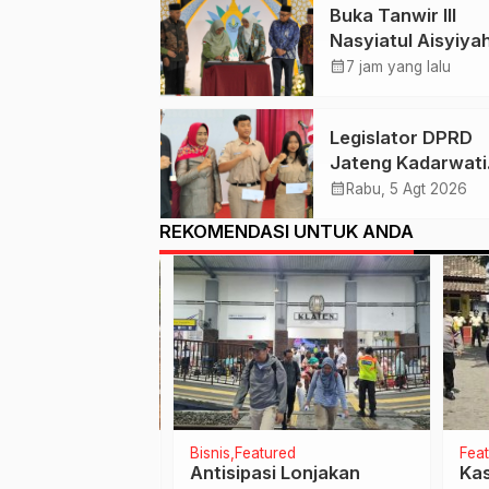
Buka Tanwir III
Nasyiatul Aisyiyah
Solo, Agung Dana
calendar_month
7 jam yang lalu
Ingatkan Tigal Hal 
Untuk Para Kader
Legislator DPRD
Jateng Kadarwati
Pastikan Para
calendar_month
Rabu, 5 Agt 2026
Penerima Beasisw
REKOMENDASI UNTUK ANDA
Aspirasi Puan
Maharani Tepat
Sasaran
syarikatan
Bisnis
Featured
Featu
KBTK Rusak,
Antisipasi Lonjakan
Kasu