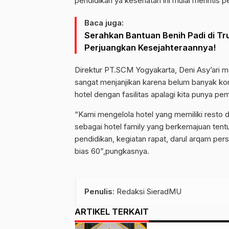
pendidikan ya kesehatan ini mulai merintis p
Baca juga:
Serahkan Bantuan Benih Padi di Tr
Perjuangkan Kesejahteraannya!
Direktur PT.SCM Yogyakarta, Deni Asy’ari m
sangat menjanjikan karena belum banyak kom
hotel dengan fasilitas apalagi kita punya 
“Kami mengelola hotel yang memiliki resto d
sebagai hotel family yang berkemajuan tentu 
pendidikan, kegiatan rapat, darul arqam pers
bias 60”,pungkasnya.
Penulis
: Redaksi SieradMU
ARTIKEL TERKAIT