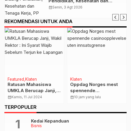
Pendidikan, Kesehatan dan
Tenaga Kerja, PP Muhamamdiyah
calendar_month
Senin, 3 Agt 2026
Terima Kunjungan Dubes Qatar
REKOMENDASI UNTUK ANDA
Featured
Klaten
Klaten
Ratusan Mahasiswa
Oppdag Norges mest
UMKLA Berucap Janji,
spennende
Wakil Rektor : Ini Syarat
casinoopplevelse uten
calendar_month
Kamis, 11 Jul 2024
calendar_month
10 jam yang lalu
Wajib Sebelum Terjun
innsatsgrense
TERPOPULER
ke Lapangan
Kedai Kepanduan
Bisnis