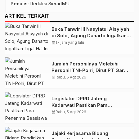
Penulis
: Redaksi SieradMU
ARTIKEL TERKAIT
Buka Tanwir III Nasyiatul Aisyiyah
di Solo, Agung Danarto Ingatkan
Tigal Hal Ini Untuk Para Kader NA
calendar_month
17 jam yang lalu
Jumlah Personilnya Melebihi
Personil TNI-Polri, Dirut PT Garda
Total Security Klaten Tegaskan
calendar_month
Rabu, 5 Agt 2026
Jangan Sepelekan Profesi
Satpam
Legislator DPRD Jateng
Kadarwati Pastikan Para
Penerima Beasiswa PIP Aspirasi
calendar_month
Rabu, 5 Agt 2026
Puan Maharani Tepat Sasaran
Jajaki Kerjasama Bidang