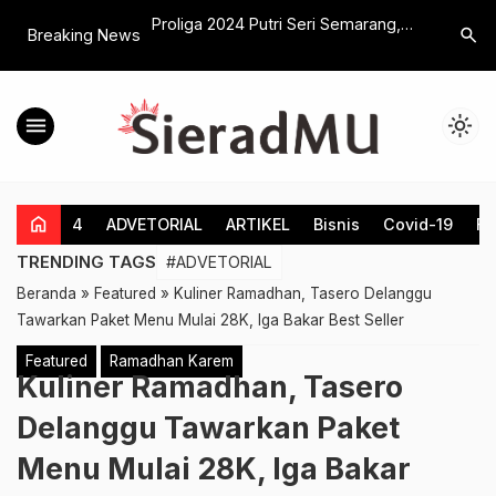
 2025, Haedar
Proliga 2024 Putri Seri Semarang,
Keluarga
search
Breaking News
Popsivo Polwan Makin Kokoh Belum
Visi Ais
ta
Terkalahkan
menu
light_mode
home
4
ADVETORIAL
ARTIKEL
Bisnis
Covid-19
Fe
TRENDING TAGS
#ADVETORIAL
Beranda
»
Featured
»
Kuliner Ramadhan, Tasero Delanggu
Tawarkan Paket Menu Mulai 28K, Iga Bakar Best Seller
Featured
Ramadhan Karem
Kuliner Ramadhan, Tasero
Delanggu Tawarkan Paket
Menu Mulai 28K, Iga Bakar