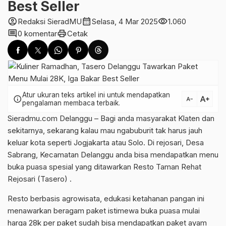
Best Seller
account_circle
calendar_month
visibility
Redaksi SieradMU
Selasa, 4 Mar 2025
1.060
comment
print
0 komentar
Cetak
Atur ukuran teks artikel ini untuk mendapatkan
text_increase
info
text_decrease
pengalaman membaca terbaik.
Sieradmu.com Delanggu – Bagi anda masyarakat Klaten dan
sekitarnya, sekarang kalau mau ngabuburit tak harus jauh
keluar kota seperti Jogjakarta atau Solo. Di rejosari, Desa
Sabrang, Kecamatan Delanggu anda bisa mendapatkan menu
buka puasa spesial yang ditawarkan Resto Taman Rehat
Rejosari (Tasero) .
Resto berbasis agrowisata, edukasi ketahanan pangan ini
menawarkan beragam paket istimewa buka puasa mulai
harga 28k per paket sudah bisa mendapatkan paket ayam