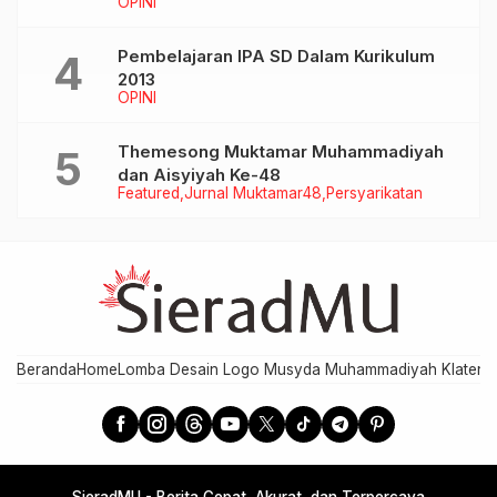
OPINI
Pembelajaran IPA SD Dalam Kurikulum
2013
OPINI
Themesong Muktamar Muhammadiyah
dan Aisyiyah Ke-48
Featured
Jurnal Muktamar48
Persyarikatan
Beranda
Home
Lomba Desain Logo Musyda Muhammadiyah Klaten
M
SieradMU - Berita Cepat, Akurat, dan Terpercaya