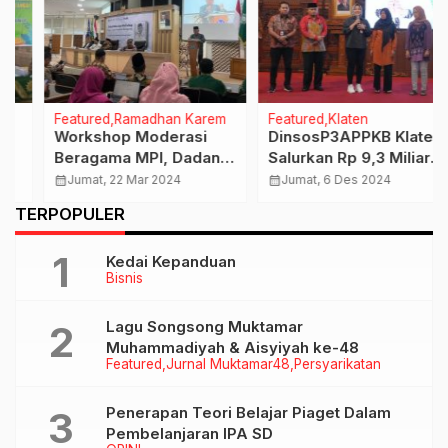
Featured
Ramadhan Karem
Featured
Klaten
Workshop Moderasi
DinsosP3APPKB Klaten
Beragama MPI, Dadang
Salurkan Rp 9,3 Miliar
Kahmad :
BLT DBHCHT, Ini
calendar_month
Jumat, 22 Mar 2024
calendar_month
Jumat, 6 Des 2024
Muhammadiyah Itu
Penerimanya !
…
TERPOPULER
Sejak Dulu Moderat
Kedai Kepanduan
Bisnis
Lagu Songsong Muktamar
Muhammadiyah & Aisyiyah ke-48
Featured
Jurnal Muktamar48
Persyarikatan
Penerapan Teori Belajar Piaget Dalam
Pembelanjaran IPA SD