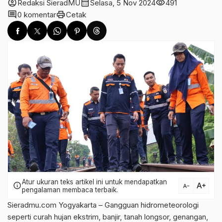
account_circle
calendar_month
visibility
Redaksi SieradMU
Selasa, 5 Nov 2024
491
comment
print
0 komentar
Cetak
Atur ukuran teks artikel ini untuk mendapatkan
text_increase
info
text_decrease
pengalaman membaca terbaik.
Sieradmu.com Yogyakarta – Gangguan hidrometeorologi
seperti curah hujan ekstrim, banjir, tanah longsor, genangan,