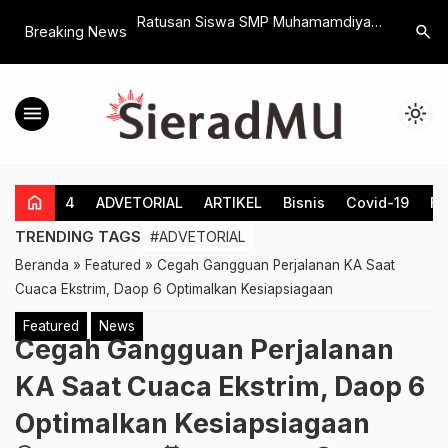
egredos
Ratusan Siswa SMP Muhamamdiyah
Haflah Kh
search
Breaking News
 do mundo de Mr
Bayat Bersama Tokoh Lintas Agama
Sekolah 
Tanam Pohon di Bukit Jeto
Klaten Dig
Bukan Set
menu
light_mode
home
4
ADVETORIAL
ARTIKEL
Bisnis
Covid-19
Fe
TRENDING TAGS
#ADVETORIAL
Beranda
»
Featured
»
Cegah Gangguan Perjalanan KA Saat
Cuaca Ekstrim, Daop 6 Optimalkan Kesiapsiagaan
Featured
News
Cegah Gangguan Perjalanan
KA Saat Cuaca Ekstrim, Daop 6
Optimalkan Kesiapsiagaan