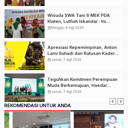
Dioptimalkan !
Wisuda SWA Tani 6 MEK PDA
Klaten, Lutfiah Iskandar : Ini
Menguatkan Gerakan Lumbung
calendar_month
Minggu, 9 Agt 2026
Hidup ‘Aisyiyah
Apresiasi Kepemimpinan, Anton
Lami Suhadi dan Ratusan Kader
Golkar Klaten Ikut Rayakan Ultah
calendar_month
Jumat, 7 Agt 2026
Ke-50 Bahlil Lahadalia
Teguhkan Komitmen Perempuan
Muda Berkemajuan, Haedar
Nashir Buka Muktamar ke-15
calendar_month
Jumat, 7 Agt 2026
Nasyiatul Aisyiyah di Solo
REKOMENDASI UNTUK ANDA