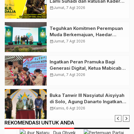
Lami Suhadi dan Ratusan Kader
Golkar Klaten Ikut Rayakan Ultah
calendar_month
Jumat, 7 Agt 2026
Ke-50 Bahlil Lahadalia
Teguhkan Komitmen Perempuan
Muda Berkemajuan, Haedar
Nashir Buka Muktamar ke-15
calendar_month
Jumat, 7 Agt 2026
Nasyiatul Aisyiyah di Solo
Ingatkan Peran Pramuka Bagi
Generasi Digital, Ketua Mabicab
Gerakan Pramuka Klaten Lepas
calendar_month
Jumat, 7 Agt 2026
Puluhan Peserta Jamnas XII
Buka Tanwir III Nasyiatul Aisyiyah
di Solo, Agung Danarto Ingatkan
Tigal Hal Ini Untuk Para Kader NA
calendar_month
Kamis, 6 Agt 2026
REKOMENDASI UNTUK ANDA