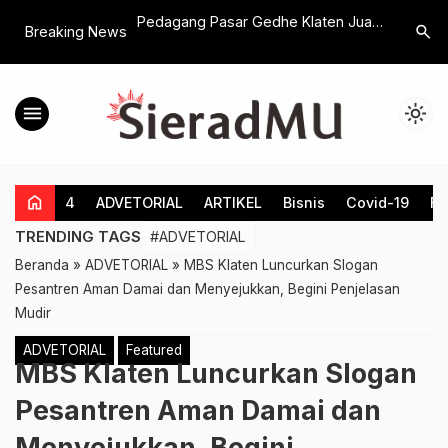
rdayaan
Pedagang Pasar Gedhe Klaten Jual
Hamenang
search
Breaking News
yiyah Klaten Wisuda
MinyakKita Diatas HET, Tim
Hasil Kon
olah Wirausaha MEK
Pemantau Akan Hubungi Penyalur
menu
light_mode
home
4
ADVETORIAL
ARTIKEL
Bisnis
Covid-19
Fe
TRENDING TAGS
#ADVETORIAL
Beranda
»
ADVETORIAL
»
MBS Klaten Luncurkan Slogan
Pesantren Aman Damai dan Menyejukkan, Begini Penjelasan
Mudir
ADVETORIAL
Featured
MBS Klaten Luncurkan Slogan
Pesantren Aman Damai dan
Menyejukkan, Begini