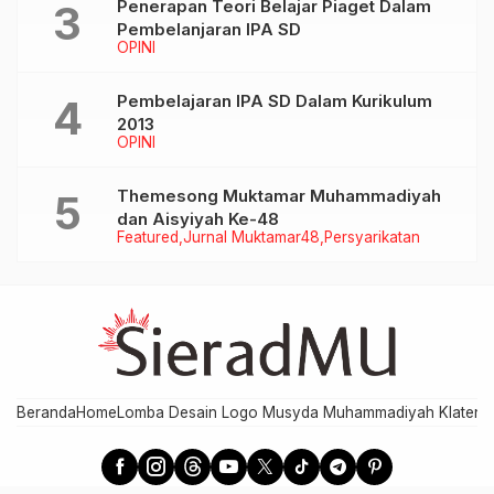
Penerapan Teori Belajar Piaget Dalam
Pembelanjaran IPA SD
OPINI
Pembelajaran IPA SD Dalam Kurikulum
2013
OPINI
Themesong Muktamar Muhammadiyah
dan Aisyiyah Ke-48
Featured
Jurnal Muktamar48
Persyarikatan
Beranda
Home
Lomba Desain Logo Musyda Muhammadiyah Klaten
M