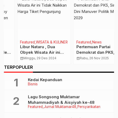
Featured
WISATA & KULINER
Featured
News
Libur Nataru , Dua
Pertemuan Partai
Obyek Wisata Air ini
Demokrat dan PKS,
Tidak Naikkan Harga
Sinyal Dini Manuver
calendar_month
Minggu, 29 Des 2024
calendar_month
Rabu, 26 Nov 2025
Tiket Pengunjung
Politik Menuju 2029
TERPOPULER
Kedai Kepanduan
Bisnis
Lagu Songsong Muktamar
Muhammadiyah & Aisyiyah ke-48
Featured
Jurnal Muktamar48
Persyarikatan