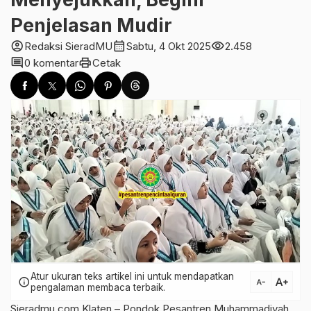
Penjelasan Mudir
account_circle
calendar_month
visibility
Redaksi SieradMU
Sabtu, 4 Okt 2025
2.458
comment
print
0 komentar
Cetak
Atur ukuran teks artikel ini untuk mendapatkan
text_increase
info
text_decrease
pengalaman membaca terbaik.
Sieradmu.com Klaten – Pondok Pesantren Muhammadiyah,