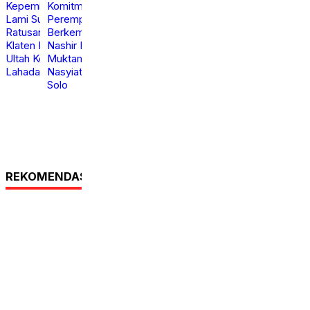
Apresiasi
Teguhkan Komitmen
Kepemimpinan, Anton
Perempuan Muda
Lami Suhadi dan
Berkemajuan, Haedar
Ratusan Kader Golkar
Nashir Buka
Klaten Ikut Rayakan
Muktamar ke-15
Ultah Ke-50 Bahlil
Nasyiatul Aisyiyah di
Lahadalia
Solo
Jumat,
Jumat,
calendar_month
calendar_month
7 Agt
7 Agt
2026
2026
REKOMENDASI UNTUK ANDA