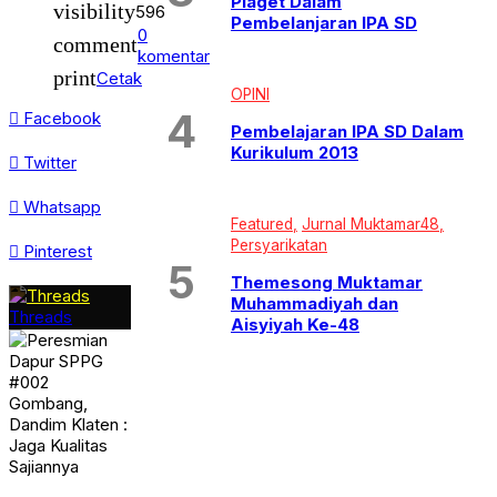
Piaget Dalam
Uncategorized
visibility
596
Pembelanjaran IPA SD
WISATA & KULINER
0
comment
komentar
print
Cetak
OPINI
Facebook
Pembelajaran IPA SD Dalam
Kurikulum 2013
Twitter
Whatsapp
Featured
Jurnal Muktamar48
Persyarikatan
Pinterest
Themesong Muktamar
Muhammadiyah dan
Threads
Aisyiyah Ke-48