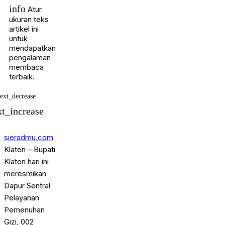
info
Atur
ukuran teks
artikel ini
untuk
mendapatkan
pengalaman
membaca
terbaik.
text_decrease
xt_increase
sieradmu.com
Klaten – Bupati
Klaten hari ini
meresmikan
Dapur Sentral
Pelayanan
Pemenuhan
Gizi, 002