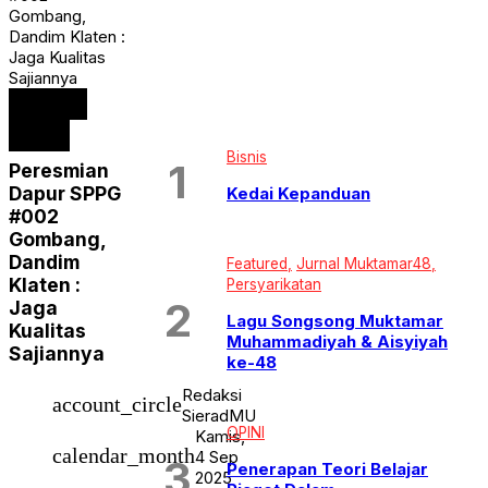
HUKUM & KRIMINAL
Gombang,
Jurnal Muktamar48
Dandim Klaten :
JURNAL MUSYDA XIV
Jaga Kualitas
KHASANAH RAMADHAN
Sajiannya
KIPRAH
Featured
Klaten
Klaten Terkini
Klaten
KRONIK
Bisnis
KULINER
Peresmian
LEBARAN SEHAT DAN AMAN
Dapur SPPG
Kedai Kepanduan
News
#002
OPINI
Opini Kiprah
Gombang,
PAGELARAN
Dandim
Featured
Jurnal Muktamar48
PATROLI
Klaten :
Persyarikatan
PEMILUSERENTAK2024
Jaga
PENDIDIKAN
Lagu Songsong Muktamar
Persyarikatan
Kualitas
Muhammadiyah & Aisyiyah
Pilkada Serentak
Sajiannya
ke-48
public
Ramadhan Karem
Redaksi
REPORTASE HAJI
account_circle
SieradMU
SEPUTAR JOGJA
OPINI
Kamis,
Solo Raya
calendar_month
SPORT
4 Sep
Penerapan Teori Belajar
Tarjih
2025