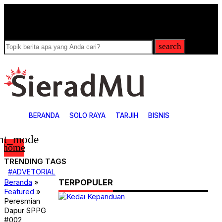
Breaking
News
search
BERANDA
SOLO RAYA
TARJIH
BISNIS
ght_mode
home
TRENDING TAGS
4
#ADVETORIAL
ADVETORIAL
Beranda
»
TERPOPULER
ARTIKEL
Featured
»
Bisnis
Peresmian
Covid-19
Dapur SPPG
Featured
Games
#002