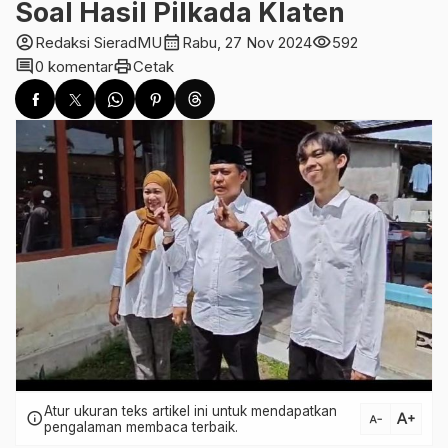
Soal Hasil Pilkada Klaten
account_circle
calendar_month
visibility
Redaksi SieradMU
Rabu, 27 Nov 2024
592
comment
print
0 komentar
Cetak
Atur ukuran teks artikel ini untuk mendapatkan
text_increase
info
text_decrease
pengalaman membaca terbaik.