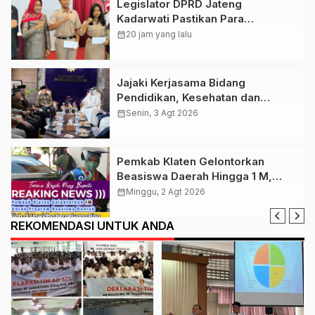
Legislator DPRD Jateng
Kadarwati Pastikan Para
Penerima Beasiswa PIP Aspirasi
calendar_month
20 jam yang lalu
Puan Maharani Tepat Sasaran
Jajaki Kerjasama Bidang
Pendidikan, Kesehatan dan
Tenaga Kerja, PP Muhamamdiyah
calendar_month
Senin, 3 Agt 2026
Terima Kunjungan Dubes Qatar
Pemkab Klaten Gelontorkan
Beasiswa Daerah Hingga 1 M,
Syaratnya Harus Daftar Kuliah Di
calendar_month
Minggu, 2 Agt 2026
Unwidha
REKOMENDASI UNTUK ANDA