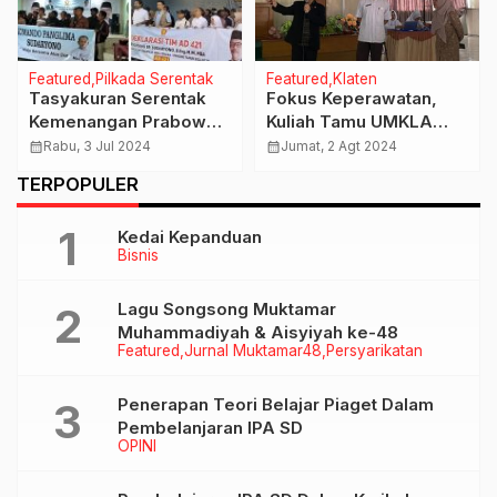
Featured
Pilkada Serentak
Featured
Klaten
Tasyakuran Serentak
Fokus Keperawatan,
Kemenangan Prabowo-
Kuliah Tamu UMKLA
Gibran Gerindra Klaten,
Hadirkan Pembicara
calendar_month
Rabu, 3 Jul 2024
calendar_month
Jumat, 2 Agt 2024
Ada Deklarasi
dari MSUIIT Filiphina
TERPOPULER
Memenangkan
Sudaryono dan Beny
Kedai Kepanduan
Bisnis
Lagu Songsong Muktamar
Muhammadiyah & Aisyiyah ke-48
Featured
Jurnal Muktamar48
Persyarikatan
Penerapan Teori Belajar Piaget Dalam
Pembelanjaran IPA SD
OPINI