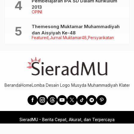
Pembelajaran IPA SD Dalam Kurikulum
2013
OPINI
Themesong Muktamar Muhammadiyah
dan Aisyiyah Ke-48
Featured
Jurnal Muktamar48
Persyarikatan
Beranda
Home
Lomba Desain Logo Musyda Muhammadiyah Klaten
M
SieradMU - Berita Cepat, Akurat, dan Terpercaya
Developed by MPI PDM Klaten