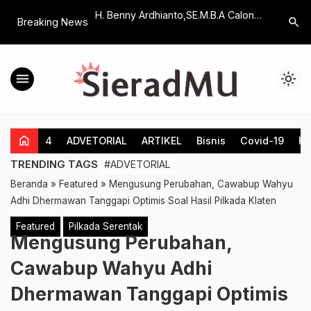
R HUMANITY,
H. Benny Ardhianto,SE.M.B.A Calon
Ops Kesel
search
Breaking News
 ke-11 DSH Klaten,
Wakil Bupati Klaten Buka Pengajian
2024, Kas
emanusiaan
dan Outbond Pemuda
Turun
Muhammadiyah Delanggu
menu
light_mode
home
4
ADVETORIAL
ARTIKEL
Bisnis
Covid-19
Fe
TRENDING TAGS
#ADVETORIAL
Beranda
»
Featured
»
Mengusung Perubahan, Cawabup Wahyu
Adhi Dhermawan Tanggapi Optimis Soal Hasil Pilkada Klaten
Featured
Pilkada Serentak
Mengusung Perubahan,
Cawabup Wahyu Adhi
Dhermawan Tanggapi Optimis