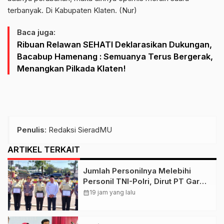
terbanyak. Di Kabupaten Klaten. (Nur)
Baca juga:
Ribuan Relawan SEHATI Deklarasikan Dukungan,
Bacabup Hamenang : Semuanya Terus Bergerak,
Menangkan Pilkada Klaten!
Penulis
: Redaksi SieradMU
ARTIKEL TERKAIT
Jumlah Personilnya Melebihi
Personil TNI-Polri, Dirut PT Garda
Total Security Klaten Tegaskan
calendar_month
19 jam yang lalu
Jangan Sepelekan Profesi
Satpam