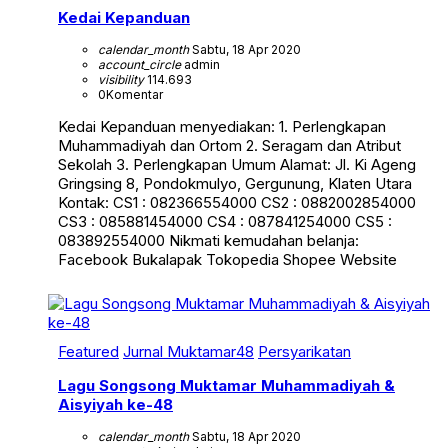
Kedai Kepanduan
calendar_month
Sabtu, 18 Apr 2020
account_circle
admin
visibility
114.693
0
Komentar
Kedai Kepanduan menyediakan: 1. Perlengkapan
Muhammadiyah dan Ortom 2. Seragam dan Atribut
Sekolah 3. Perlengkapan Umum Alamat: Jl. Ki Ageng
Gringsing 8, Pondokmulyo, Gergunung, Klaten Utara
Kontak: CS1 : 082366554000 CS2 : 0882002854000
CS3 : 085881454000 CS4 : 087841254000 CS5 :
083892554000 Nikmati kemudahan belanja:
Facebook Bukalapak Tokopedia Shopee Website
Featured
Jurnal Muktamar48
Persyarikatan
Lagu Songsong Muktamar Muhammadiyah &
Aisyiyah ke-48
calendar_month
Sabtu, 18 Apr 2020