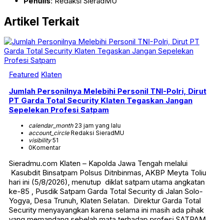
Penulis
: Redaksi SieradMU
Artikel Terkait
Featured
Klaten
Jumlah Personilnya Melebihi Personil TNI-Polri, Dirut
PT Garda Total Security Klaten Tegaskan Jangan
Sepelekan Profesi Satpam
calendar_month
23 jam yang lalu
account_circle
Redaksi SieradMU
visibility
51
0
Komentar
Sieradmu.com Klaten – Kapolda Jawa Tengah melalui
Kasubdit Binsatpam Polsus Ditnbinmas, AKBP Meyta Toliu
hari ini (5/8/2026), menutup diklat satpam utama angkatan
ke-85 , Pusdik Satpam Garda Total Security di Jalan Solo-
Yogya, Desa Trunuh, Klaten Selatan. Direktur Garda Total
Security menyayangkan karena selama ini masih ada pihak
yang memandang sebelah mata terhadap profesi SATPAM.