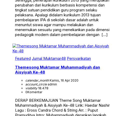
Sehingga, penerapan kurikulum 2013 yang merupakan
perubahan dari kurikulum berbasis kompetensi dan
tingkat satuan pendidikan guru program selaku
pelaksana. Apalagi didalam kurikulum 2013 tujuan
pembelajaran IPA di sekolah dasar adalah untuk
menuntut siswa agar mampu melakukan dan
menemukan sesuatu yang menekankan pada dimensi
pedagogik modern dalam pembelajaran dengan […]
Featured
Jurnal Muktamar48
Persyarikatan
Themesong Muktamar Muhammadiyah dan
Aisyiyah Ke-48
calendar_month
Kamis, 16 Apr 2020
account_circle
admin
visibility
18.478
0
Komentar
DERAP BERKEMAJUAN Theme Song Muktamar
Muhammadiyah & Aisyiyah Ke-48 Lirik: Haedar Nashir
Lagu : Eross Candra Chord & String Arr. : Puput
Pramuditya Intro: Muhammadiyah derapkan langkah