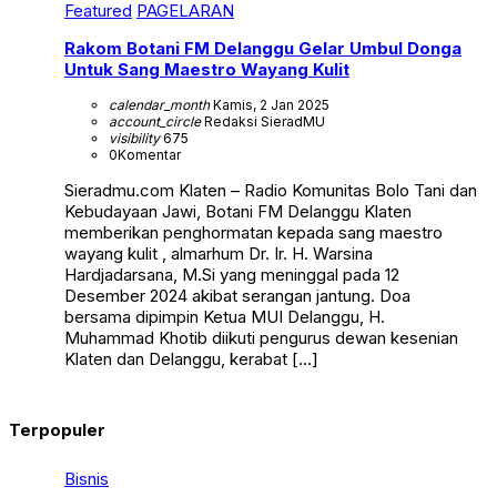
Featured
PAGELARAN
Rakom Botani FM Delanggu Gelar Umbul Donga
Untuk Sang Maestro Wayang Kulit
calendar_month
Kamis, 2 Jan 2025
account_circle
Redaksi SieradMU
visibility
675
0
Komentar
Sieradmu.com Klaten – Radio Komunitas Bolo Tani dan
Kebudayaan Jawi, Botani FM Delanggu Klaten
memberikan penghormatan kepada sang maestro
wayang kulit , almarhum Dr. Ir. H. Warsina
Hardjadarsana, M.Si yang meninggal pada 12
Desember 2024 akibat serangan jantung. Doa
bersama dipimpin Ketua MUI Delanggu, H.
Muhammad Khotib diikuti pengurus dewan kesenian
Klaten dan Delanggu, kerabat […]
Terpopuler
Bisnis