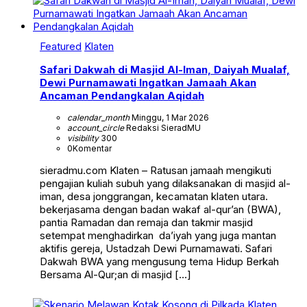
Featured
Klaten
Safari Dakwah di Masjid Al-Iman, Daiyah Mualaf,
Dewi Purnamawati Ingatkan Jamaah Akan
Ancaman Pendangkalan Aqidah
calendar_month
Minggu, 1 Mar 2026
account_circle
Redaksi SieradMU
visibility
300
0
Komentar
sieradmu.com Klaten – Ratusan jamaah mengikuti
pengajian kuliah subuh yang dilaksanakan di masjid al-
iman, desa jonggrangan, kecamatan klaten utara.
bekerjasama dengan badan wakaf al-qur’an (BWA),
pantia Ramadan dan remaja dan takmir masjid
setempat menghadirkan da’iyah yang juga mantan
aktifis gereja, Ustadzah Dewi Purnamawati. Safari
Dakwah BWA yang mengusung tema Hidup Berkah
Bersama Al-Qur;an di masjid […]