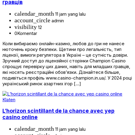
гравців
calendar_month
11 jam yang lalu
account_circle
admin
visibility
12
0
Komentar
Коли вибираємо онлайн-казино, любов до гри не нанесе
нюточень кроку безпеки. Щетини про легальність, тип
ліцензії, вимоги регулятора в Україні – це сутність довіри.
Зручний доступ до ліцензійної сторінки Champion Casino
спрощує перевірку цих даних, навіть для младших гравців,
які носять реєстраційні обов’язки. Дізнайтеся більше,
подивіться профіль www.casino-champion.in.ua/. У 2024 році
український ринок азартних ігор […]
Klaten
L’horizon scintillant de la chance avec yep
casino online
calendar_month
11 jam yang lalu