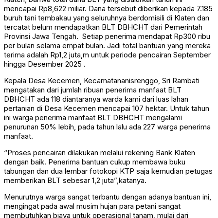
mencapai Rp8,622 miliar. Dana tersebut diberikan kepada 7.185
buruh tani tembakau yang seluruhnya berdomisili di Klaten dan
tercatat belum mendapatkan BLT DBHCHT dari Pemerintah
Provinsi Jawa Tengah. Setiap penerima mendapat Rp300 ribu
per bulan selama empat bulan. Jadi total bantuan yang mereka
terima adalah Rp1,2 juta,m untuk periode pencairan September
hingga Desember 2025 .
Kepala Desa Kecemen, Kecamatananisrenggo, Sri Rambati
mengatakan dari jumlah ribuan penerima manfaat BLT
DBHCHT ada 118 diantaranya warda kami dari luas lahan
pertanian di Desa Kecemen mencapai 107 hektar. Untuk tahun
ini warga penerima manfaat BLT DBHCHT mengalami
penurunan 50% lebih, pada tahun lalu ada 227 warga penerima
manfaat.
“Proses pencairan dilakukan melalui rekening Bank Klaten
dengan baik. Penerima bantuan cukup membawa buku
tabungan dan dua lembar fotokopi KTP saja kemudian petugas
memberikan BLT sebesar 1,2 juta”,katanya.
Menurutnya warga sangat terbantu dengan adanya bantuan ini,
mengingat pada awal musim hujan para petani sangat
membutuhkan biaya untuk operasional tanam, mulai dari