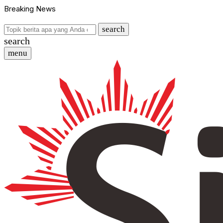
Breaking News
search
search
menu