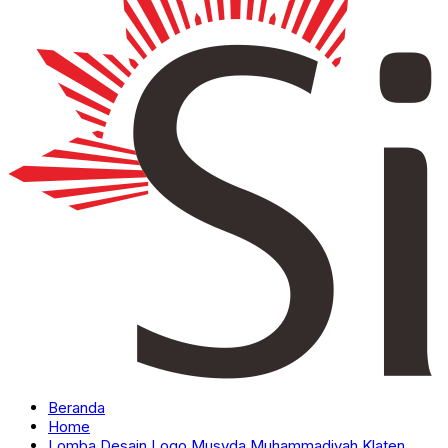
Beranda
Home
Lomba Desain Logo Musyda Muhammadiyah Klaten