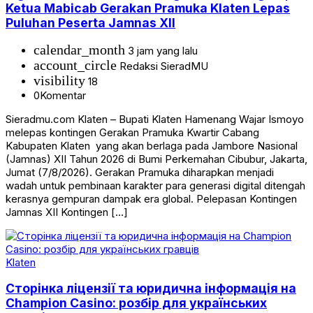
Ketua Mabicab Gerakan Pramuka Klaten Lepas
Puluhan Peserta Jamnas XII
calendar_month
3 jam yang lalu
account_circle
Redaksi SieradMU
visibility
18
0
Komentar
Sieradmu.com Klaten – Bupati Klaten Hamenang Wajar Ismoyo
melepas kontingen Gerakan Pramuka Kwartir Cabang
Kabupaten Klaten yang akan berlaga pada Jambore Nasional
(Jamnas) XII Tahun 2026 di Bumi Perkemahan Cibubur, Jakarta,
Jumat (7/8/2026). Gerakan Pramuka diharapkan menjadi
wadah untuk pembinaan karakter para generasi digital ditengah
kerasnya gempuran dampak era global. Pelepasan Kontingen
Jamnas XII Kontingen […]
Klaten
Сторінка ліцензії та юридична інформація на
Champion Casino: розбір для українських