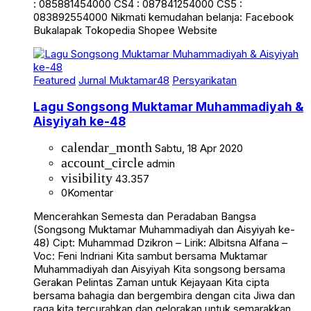
: 085881454000 CS4 : 087841254000 CS5 :
083892554000 Nikmati kemudahan belanja: Facebook
Bukalapak Tokopedia Shopee Website
Featured
Jurnal Muktamar48
Persyarikatan
Lagu Songsong Muktamar Muhammadiyah &
Aisyiyah ke-48
calendar_month
Sabtu, 18 Apr 2020
account_circle
admin
visibility
43.357
0
Komentar
Mencerahkan Semesta dan Peradaban Bangsa
(Songsong Muktamar Muhammadiyah dan Aisyiyah ke-
48) Cipt: Muhammad Dzikron – Lirik: Albitsna Alfana –
Voc: Feni Indriani Kita sambut bersama Muktamar
Muhammadiyah dan Aisyiyah Kita songsong bersama
Gerakan Pelintas Zaman untuk Kejayaan Kita cipta
bersama bahagia dan bergembira dengan cita Jiwa dan
raga kita tercurahkan dan gelorakan untuk semarakkan