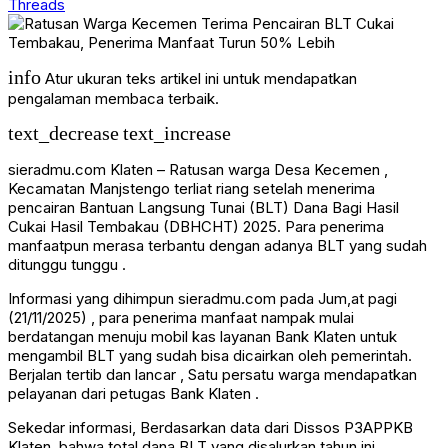
Threads
info
Atur ukuran teks artikel ini untuk mendapatkan
pengalaman membaca terbaik.
text_decrease
text_increase
sieradmu.com Klaten – Ratusan warga Desa Kecemen ,
Kecamatan Manjstengo terliat riang setelah menerima
pencairan Bantuan Langsung Tunai (BLT) Dana Bagi Hasil
Cukai Hasil Tembakau (DBHCHT) 2025. Para penerima
manfaatpun merasa terbantu dengan adanya BLT yang sudah
ditunggu tunggu .
Informasi yang dihimpun sieradmu.com pada Jum,at pagi
(21/11/2025) , para penerima manfaat nampak mulai
berdatangan menuju mobil kas layanan Bank Klaten untuk
mengambil BLT yang sudah bisa dicairkan oleh pemerintah.
Berjalan tertib dan lancar , Satu persatu warga mendapatkan
pelayanan dari petugas Bank Klaten .
Sekedar informasi, Berdasarkan data dari Dissos P3APPKB
Klaten, bahwa total dana BLT yang disalurkan tahun ini