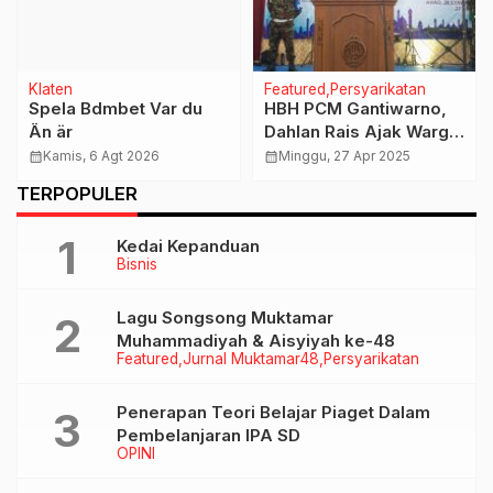
Klaten
Featured
Persyarikatan
Spela Bdmbet Var du
HBH PCM Gantiwarno,
Än är
Dahlan Rais Ajak Warga
Muhamamdiyah
calendar_month
Kamis, 6 Agt 2026
calendar_month
Minggu, 27 Apr 2025
Makmurkan Masjid
TERPOPULER
Hidupkan Ranting
Kedai Kepanduan
Bisnis
Lagu Songsong Muktamar
Muhammadiyah & Aisyiyah ke-48
Featured
Jurnal Muktamar48
Persyarikatan
Penerapan Teori Belajar Piaget Dalam
Pembelanjaran IPA SD
OPINI