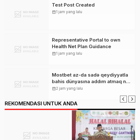
Test Post Created
calendar_month
1 jam yang lalu
Representative Portal to own
Health Net Plan Guidance
calendar_month
1 jam yang lalu
Mostbet az-da sadə qeydiyyatla
bahis dünyasına addım atmaq nə
qədər asandır
calendar_month
2 jam yang lalu
REKOMENDASI UNTUK ANDA