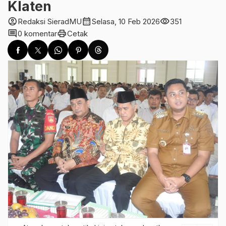
Klaten
account_circle
calendar_month
visibility
Redaksi SieradMU
Selasa, 10 Feb 2026
351
comment
print
0 komentar
Cetak