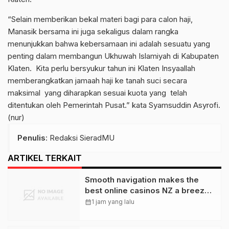
“Selain memberikan bekal materi bagi para calon haji,
Manasik bersama ini juga sekaligus dalam rangka
menunjukkan bahwa kebersamaan ini adalah sesuatu yang
penting dalam membangun Ukhuwah Islamiyah di Kabupaten
Klaten. Kita perlu bersyukur tahun ini Klaten Insyaallah
memberangkatkan jamaah haji ke tanah suci secara
maksimal yang diharapkan sesuai kuota yang telah
ditentukan oleh Pemerintah Pusat.” kata Syamsuddin Asyrofi.
(nur)
Penulis
: Redaksi SieradMU
ARTIKEL TERKAIT
Smooth navigation makes the
best online casinos NZ a breeze
to explore
calendar_month
1 jam yang lalu