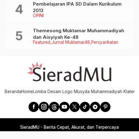
Pembelajaran IPA SD Dalam Kurikulum
2013
OPINI
Themesong Muktamar Muhammadiyah
dan Aisyiyah Ke-48
Featured
Jurnal Muktamar48
Persyarikatan
Beranda
Home
Lomba Desain Logo Musyda Muhammadiyah Klaten
M
SieradMU - Berita Cepat, Akurat, dan Terpercaya
Developed by MPI PDM Klaten