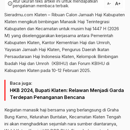
Atur ukuran teks artikel ini untuk mendapatkan
text_increase
info
text_decrease
pengalaman membaca terbaik.
Sieradmu.com Klaten – Ribuan Calon Jamaah Haji Kabupaten
Klaten mengikuti bimbingan Manasik Haji Terintegrasi
Kabupaten dan Kecamatan untuk musim haji 1447 H (2026
M) yang diselenggarakan kerjasama antara Pemerintah
Kabupaten Klaten, Kantor Kementrian Haji dan Umroh,
Yayasan Jamaah Haji Klaten, Pengurus Daerah Ikatan
Persaudaraan Haji Indonesia Klaten, Kelompok Bimbingan
Ibadah Haji dan Umroh (KBIHU) dan Forum KBIHU di
Kabupaten Klaten pada 10-12 Februari 2025.
Baca juga:
HKB 2024, Bupati Klaten: Relawan Menjadi Garda
Terdepan Penanganan Bencana
Kegiatan manasik haji bersama yang berlangsung di Graha
Bung Karno, Kelurahan Buntalan, Kecamatan Klaten Tengah
ini akan menghadirkan sejumlah nara sumber diantaranya,