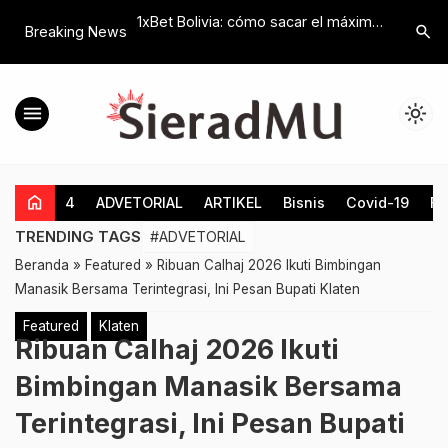
Lazismu MBS,
1xBet Bolivia: cómo sacar el máximo
Konsolida
search
Breaking News
m Dakwah, Edukasi
provecho a tus bonos en el casino
Ketua Ger
an Sosial
online
Sampaikan
Prabowo
menu
light_mode
home
4
ADVETORIAL
ARTIKEL
Bisnis
Covid-19
Fe
TRENDING TAGS
#ADVETORIAL
Beranda
»
Featured
»
Ribuan Calhaj 2026 Ikuti Bimbingan
Manasik Bersama Terintegrasi, Ini Pesan Bupati Klaten
Featured
Klaten
Ribuan Calhaj 2026 Ikuti
Bimbingan Manasik Bersama
Terintegrasi, Ini Pesan Bupati