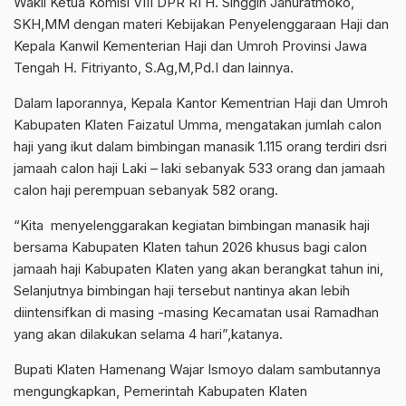
Wakil Ketua Komisi VIII DPR RI H. Singgih Januratmoko,
SKH,MM dengan materi Kebijakan Penyelenggaraan Haji dan
Kepala Kanwil Kementerian Haji dan Umroh Provinsi Jawa
Tengah H. Fitriyanto, S.Ag,M,Pd.I dan lainnya.
Dalam laporannya, Kepala Kantor Kementrian Haji dan Umroh
Kabupaten Klaten Faizatul Umma, mengatakan jumlah calon
haji yang ikut dalam bimbingan manasik 1.115 orang terdiri dsri
jamaah calon haji Laki – laki sebanyak 533 orang dan jamaah
calon haji perempuan sebanyak 582 orang.
“Kita menyelenggarakan kegiatan bimbingan manasik haji
bersama Kabupaten Klaten tahun 2026 khusus bagi calon
jamaah haji Kabupaten Klaten yang akan berangkat tahun ini,
Selanjutnya bimbingan haji tersebut nantinya akan lebih
diintensifkan di masing -masing Kecamatan usai Ramadhan
yang akan dilakukan selama 4 hari”,katanya.
Bupati Klaten Hamenang Wajar Ismoyo dalam sambutannya
mengungkapkan, Pemerintah Kabupaten Klaten